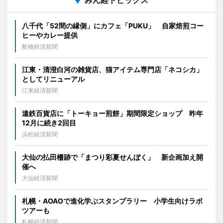
八千代「52間の縁側」にカフェ「PUKU」 自家焙煎コー
ヒーやカレー提供
船橋経済新聞
江東・清澄白河の雑貨店、猫アイテム専門店「ネコシカ」
としてリニューアル
江東経済新聞
遠鉄百貨店に「トーキョー煎餅」期間限定ショップ 昨年
12月に続き2回目
浜松経済新聞
大仙の払田柵跡で「まつり彩夏せんぼく」 新企画加え開
催へ
大仙経済新聞
札幌・AOAOで進化学ぶスタンプラリー 小学生向けラボ
ツアーも
札幌経済新聞