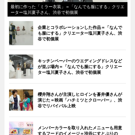
最初に作った「ミラー衣装」＝「なんでも服にする」クリエ
ーター塩川夏子さん、渋谷で初個展
企業とコラボレーションした作品＝「なんで
も服にする」クリエーター塩川夏子さん、渋
谷で初個展
キッチンペーパーのウエディングドレスなど
が並ぶ場内＝「なんでも服にする」クリエー
ター塩川夏子さん、渋谷で初個展
櫻井翔さんが主演しヒロインを蒼井優さんが
演じた＝映画「ハチミツとクローバー」、渋
谷でリバイバル上映
メンバーカラーを取り入れたメニューも用意
するフードのイメージ＝渋谷にすとぷりの