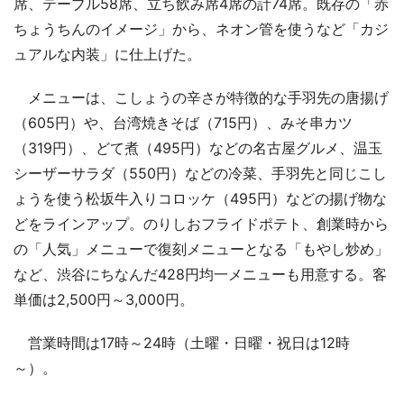
席、テーブル58席、立ち飲み席4席の計74席。既存の「赤
ちょうちんのイメージ」から、ネオン管を使うなど「カジ
ュアルな内装」に仕上げた。
メニューは、こしょうの辛さが特徴的な手羽先の唐揚げ
（605円）や、台湾焼きそば（715円）、みそ串カツ
（319円）、どて煮（495円）などの名古屋グルメ、温玉
シーザーサラダ（550円）などの冷菜、手羽先と同じこし
ょうを使う松坂牛入りコロッケ（495円）などの揚げ物な
どをラインアップ。のりしおフライドポテト、創業時から
の「人気」メニューで復刻メニューとなる「もやし炒め」
など、渋谷にちなんだ428円均一メニューも用意する。客
単価は2,500円～3,000円。
営業時間は17時～24時（土曜・日曜・祝日は12時
～）。