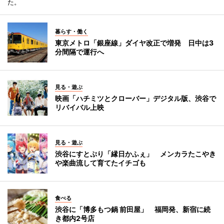
た。
暮らす・働く
東京メトロ「銀座線」ダイヤ改正で増発 日中は3
分間隔で運行へ
見る・遊ぶ
映画「ハチミツとクローバー」デジタル版、渋谷で
リバイバル上映
見る・遊ぶ
渋谷にすとぷり「縁日かふぇ」 メンカラたこやき
や楽曲流して育てたイチゴも
食べる
渋谷に「博多もつ鍋 前田屋」 福岡発、新宿に続
き都内2号店