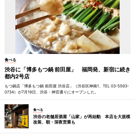
食べる
渋谷に「博多もつ鍋 前田屋」 福岡発、新宿に続き
都内2号店
もつ鍋店「博多もつ鍋 前田屋 渋谷店」（渋谷区神南1、TEL 03-5593-
0734）が7月19日、渋谷・神宮通りにオープンした。
食べる
渋谷の老舗居酒屋「山家」が再始動 本店を大規模
改装、朝・深夜営業も