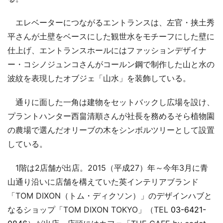
エレベーターにつながるエントランスは、左官・挟土秀
平さんが土壁をベースにした観世水をモチーフにした壁に
仕上げ、エントランスホールにはファッションデザイナ
ー・コシノジュンコさんがコールン鋼で制作した山と水の
波紋を表現したオブジェ「山水」を装飾している。
通りに面した一角は建物をセットバックし広場を設け、
プラントハンター西畠清順さんが社長を務めるそら植物園
の農場で選んだオリーブの木をシンボルツリーとして設置
している。
1階は2店舗が出店。2015（平成27）年～今年3月に青
山通り沿いに店舗を構えていた英インテリアブランド
「TOM DIXON（トム・ディクソン）」のデザインハブと
なるショップ「TOM DIXON TOKYO」（TEL
03-6421-