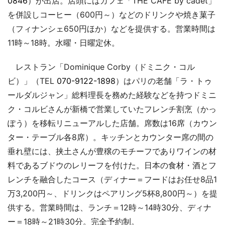
0846
）が出店。店頭にはカフェ「THE CAFE by cadet」
を併設しコーヒー（600円～）などのドリンクや焼き菓子
（フィナンシェ650円ほか）などを提供する。営業時間は
11時～18時。水曜・日曜定休。
レストラン「Dominique Corby（ドミニク・コル
ビ）」（TEL
070-9122-1898
）はパリの老舗「ラ・トゥ
ールダルジャン」総料理長を務めた経験などを持つドミニ
ク・コルビさんが新橋で営業していたフレンチ割烹（かっ
ぽう）を移転リニューアルした店舗。席数は16席（カウン
ター・テーブル各8席）。キッチンとカウンター席の間の
垂れ壁には、挟土さんが豊穣のモチーフでありワインの材
料であるブドウのレリーフを付けた。日本の食材・酒とフ
レンチを融合したコース（ディナー＝フードはお任せ8品1
万3,200円～、ドリンクはペアリング5杯8,800円～）を提
供する。営業時間は、ランチ＝12時～14時30分、ディナ
ー＝18時～21時30分。完全予約制。