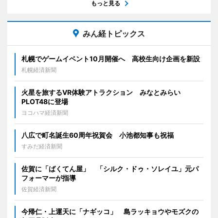
もっと見る
みん経トピックス
札幌でゲームイベント10月開催へ 高校生向け企画を新設
札幌経済新聞
火星を旅するVR体験アトラクション みなとみらい
PLOT48に登場
ヨコハマ経済新聞
八広で町名誕生60周年祝賀会 小池都知事も祝福
すみだ経済新聞
佐賀に「ばくてん屋」 「シルク・ドゥ・ソレイユ」元パ
フォーマーが指導
佐賀経済新聞
今帰仁・上運天に「ナギッコ」 島ラッキョウやモズクの