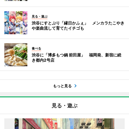
見る・遊ぶ
渋谷にすとぷり「縁日かふぇ」 メンカラたこやき
や楽曲流して育てたイチゴも
食べる
渋谷に「博多もつ鍋 前田屋」 福岡発、新宿に続
き都内2号店
もっと見る
見る・遊ぶ