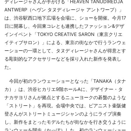
ディレージャさんが手がける「HEAVEN TANUDIREDJA
ANTWERP（ヘヴン タヌディレージャ アントワープ）」
は、渋谷駅西口地下広場を会場に、ショーを開催。今月17
日に開幕し、今回東コレとも連携したファッション&デザ
インイベント「TOKYO CREATIVE SARON（東京クリエ
イティブサロン）」による、東京の街なかで行うランウェ
ーショーの一環として、タヌディレージャさんが得意とす
る彫刻的なアクセサリーなどを採り入れた新作を発表し
た。
今回が初のランウェーショーとなった「TANAKA（タナ
カ）」は、渋谷ヒカリエ9階ホールAに、デザイナー・タ
ナカサヨリさんが拠点とするニューヨークの碁盤のような
「ストリート」を再現。会場中央では、ピアニスト壷阪健
登さんがストリートミュージシャンのようにライブ演奏
し、新作をまとったモデルたちが街なかを行き交うように
ランウェーを闊歩（かっぽ）した。初のランウェーショー