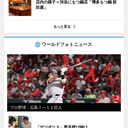
店内の様子＝渋谷にもつ鍋店「博多もつ鍋 前
田屋」
もっと見る
ワールドフォトニュース
プロ野球・広島７―１１巨人
「デジポリス」普及呼び掛け