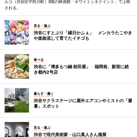
ルコ（渋谷区宇田川町）8階の映画館「ホワイトシネクイント」で上映
される。
見る・遊ぶ
渋谷にすとぷり「縁日かふぇ」 メンカラたこやき
や楽曲流して育てたイチゴも
食べる
渋谷に「博多もつ鍋 前田屋」 福岡発、新宿に続
き都内2号店
暮らす・働く
渋谷サクラステージに屋外エアコンやミストの「避
暑」スポット
見る・遊ぶ
渋谷で現代美術家・山口真人さん個展