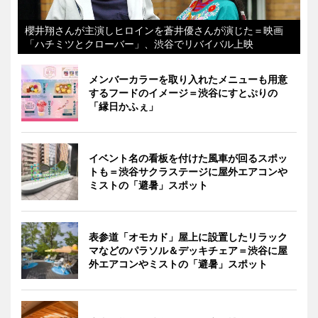
櫻井翔さんが主演しヒロインを蒼井優さんが演じた＝映画
「ハチミツとクローバー」、渋谷でリバイバル上映
メンバーカラーを取り入れたメニューも用意
するフードのイメージ＝渋谷にすとぷりの
「縁日かふぇ」
イベント名の看板を付けた風車が回るスポッ
トも＝渋谷サクラステージに屋外エアコンや
ミストの「避暑」スポット
表参道「オモカド」屋上に設置したリラック
マなどのパラソル＆デッキチェア＝渋谷に屋
外エアコンやミストの「避暑」スポット