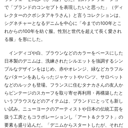
で「ブランドのコンセプトを表現したいと思った」（ディ
レクターのクボシタアキラさん）と言うコレクションは、
シグネチャーとなるデニムを中心に「今までの100年とこ
れからの100年を紡ぐ服。性別と世代を超えて長く愛され
る服」を形にした。
インディゴや白、ブラウンなどのカラーをベースにした
日本製のデニムは、洗練されたシルエットを強調するシン
プルなデザインをはじめ、赤やオレンジ、緑などカラフル
なパターンをあしらったジャケットやパンツ、サロペット
などのルックも登場。フランスに住むタナカさんの友人か
らビンテージのスカーフを取り寄せ再利用・再構築したと
いうブラウスなどのアイテムは、ブランドにとっても新し
い試み。ニューヨークのアーティストや日本の伝統工芸を
扱う工房ともコラボレーションし「アート＆クラフト」の
要素も盛り込んだ。「デニムからスタートしたが、それだ