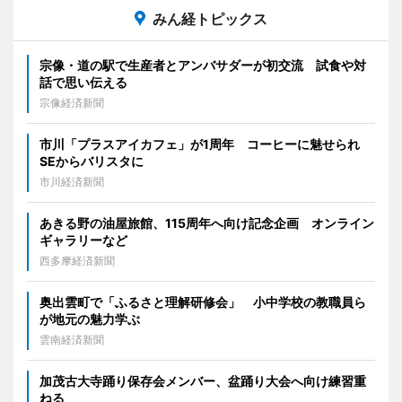
みん経トピックス
宗像・道の駅で生産者とアンバサダーが初交流 試食や対
話で思い伝える
宗像経済新聞
市川「プラスアイカフェ」が1周年 コーヒーに魅せられ
SEからバリスタに
市川経済新聞
あきる野の油屋旅館、115周年へ向け記念企画 オンライン
ギャラリーなど
西多摩経済新聞
奥出雲町で「ふるさと理解研修会」 小中学校の教職員ら
が地元の魅力学ぶ
雲南経済新聞
加茂古大寺踊り保存会メンバー、盆踊り大会へ向け練習重
ねる