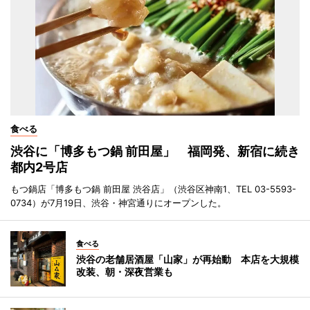
食べる
渋谷に「博多もつ鍋 前田屋」 福岡発、新宿に続き
都内2号店
もつ鍋店「博多もつ鍋 前田屋 渋谷店」（渋谷区神南1、TEL 03-5593-
0734）が7月19日、渋谷・神宮通りにオープンした。
食べる
渋谷の老舗居酒屋「山家」が再始動 本店を大規模
改装、朝・深夜営業も