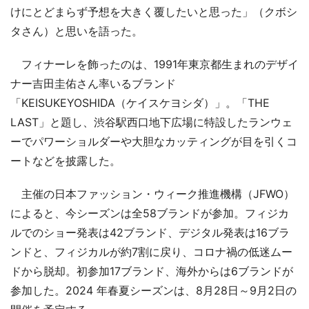
けにとどまらず予想を大きく覆したいと思った」（クボシ
タさん）と思いを語った。
フィナーレを飾ったのは、1991年東京都生まれのデザイ
ナー吉田圭佑さん率いるブランド
「KEISUKEYOSHIDA（ケイスケヨシダ）」。「THE
LAST」と題し、渋谷駅西口地下広場に特設したランウェ
ーでパワーショルダーや大胆なカッティングが目を引くコ
ートなどを披露した。
主催の日本ファッション・ウィーク推進機構（JFWO）
によると、今シーズンは全58ブランドが参加。フィジカ
ルでのショー発表は42ブランド、デジタル発表は16ブラ
ンドと、フィジカルが約7割に戻り、コロナ禍の低迷ムー
ドから脱却。初参加17ブランド、海外からは6ブランドが
参加した。2024 年春夏シーズンは、8月28日～9月2日の