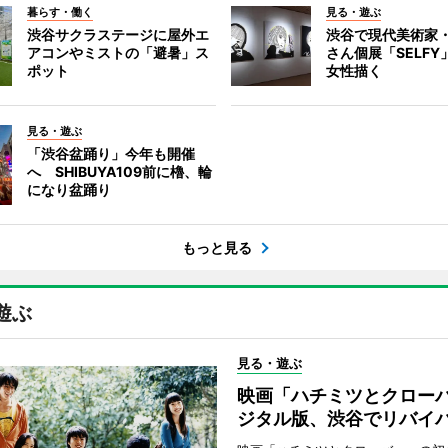
暮らす・働く
見る・遊ぶ
渋谷サクラステージに屋外エ
渋谷で現代美術家
アコンやミストの「避暑」ス
さん個展「SELF
ポット
女性描く
見る・遊ぶ
「渋谷盆踊り」今年も開催
へ SHIBUYA109前に櫓、輪
になり盆踊り
もっと見る
遊ぶ
見る・遊ぶ
映画「ハチミツとクロー
ジタル版、渋谷でリバイ