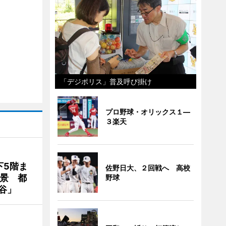
「デジポリス」普及呼び掛け
プロ野球・オリックス１―
３楽天
下5階ま
佐野日大、２回戦へ 高校
夜景 都
野球
谷」