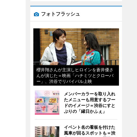
フォトフラッシュ
櫻井翔さんが主演しヒロインを蒼井優さ
んが演じた＝映画「ハチミツとクローバ
ー」、渋谷でリバイバル上映
メンバーカラーを取り入れ
たメニューも用意するフー
ドのイメージ＝渋谷にすと
ぷりの「縁日かふぇ」
イベント名の看板を付けた
風車が回るスポットも＝渋