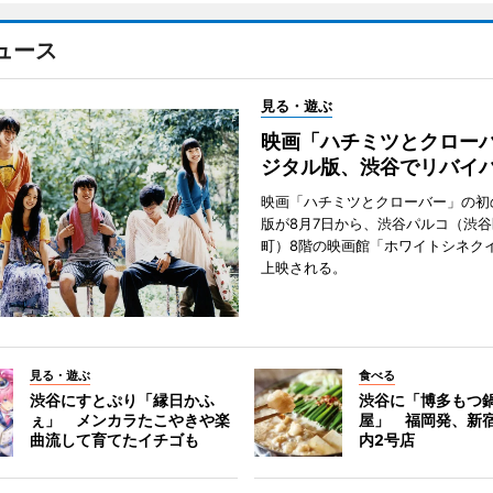
ュース
見る・遊ぶ
映画「ハチミツとクロー
ジタル版、渋谷でリバイ
映画「ハチミツとクローバー」の初
版が8月7日から、渋谷パルコ（渋
町）8階の映画館「ホワイトシネク
上映される。
見る・遊ぶ
食べる
渋谷にすとぷり「縁日かふ
渋谷に「博多もつ鍋
ぇ」 メンカラたこやきや楽
屋」 福岡発、新
曲流して育てたイチゴも
内2号店