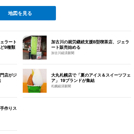
地図を見る
ェラート
加古川の就労継続支援B型喫茶店、ジェラ
ど9種類
ート販売始める
加古川経済新聞
門店がジ
大丸札幌店で「夏のアイス＆スイーツフェ
供
ア」 19ブランドが集結
札幌経済新聞
手作りス