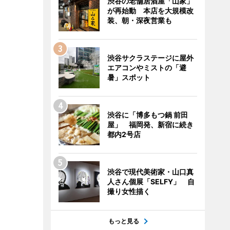
渋谷の老舗居酒屋「山家」
が再始動 本店を大規模改
装、朝・深夜営業も
渋谷サクラステージに屋外
エアコンやミストの「避
暑」スポット
渋谷に「博多もつ鍋 前田
屋」 福岡発、新宿に続き
都内2号店
渋谷で現代美術家・山口真
人さん個展「SELFY」 自
撮り女性描く
もっと見る