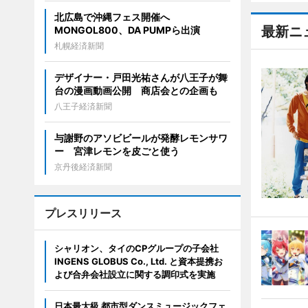
北広島で沖縄フェス開催へ
最新ニ
MONGOL800、DA PUMPら出演
札幌経済新聞
デザイナー・戸田光祐さんが八王子が舞
台の漫画動画公開 商店会との企画も
八王子経済新聞
与謝野のアソビビールが発酵レモンサワ
ー 宮津レモンを皮ごと使う
京丹後経済新聞
プレスリリース
シャリオン、タイのCPグループの子会社
INGENS GLOBUS Co., Ltd. と資本提携お
よび合弁会社設立に関する調印式を実施
日本最大級 都市型ダンスミュージックフェ