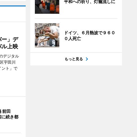
平和への祈り、灯籠流しに
ドイツ、６月熱波で９６０
０人死亡
バー」デ
バル上映
のデジタル
もっと見る
谷区宇田川
イント」で
 前田
宿に続き都