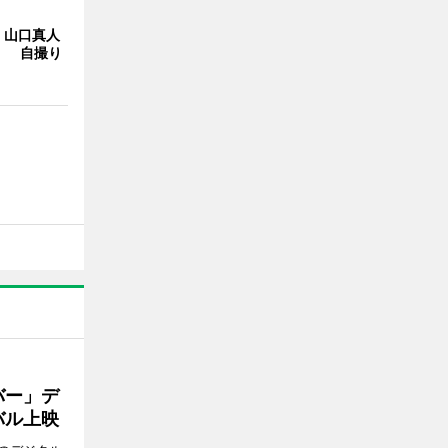
・山口真人
Y」 自撮り
バー」デ
バル上映