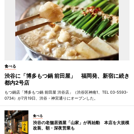
食べる
渋谷に「博多もつ鍋 前田屋」 福岡発、新宿に続き
都内2号店
もつ鍋店「博多もつ鍋 前田屋 渋谷店」（渋谷区神南1、TEL 03-5593-
0734）が7月19日、渋谷・神宮通りにオープンした。
食べる
渋谷の老舗居酒屋「山家」が再始動 本店を大規模
改装、朝・深夜営業も