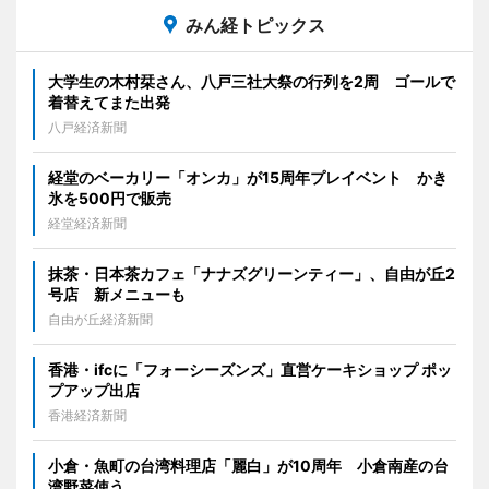
みん経トピックス
大学生の木村栞さん、八戸三社大祭の行列を2周 ゴールで
着替えてまた出発
八戸経済新聞
経堂のベーカリー「オンカ」が15周年プレイベント かき
氷を500円で販売
経堂経済新聞
抹茶・日本茶カフェ「ナナズグリーンティー」、自由が丘2
号店 新メニューも
自由が丘経済新聞
香港・ifcに「フォーシーズンズ」直営ケーキショップ ポッ
プアップ出店
香港経済新聞
小倉・魚町の台湾料理店「麗白」が10周年 小倉南産の台
湾野菜使う