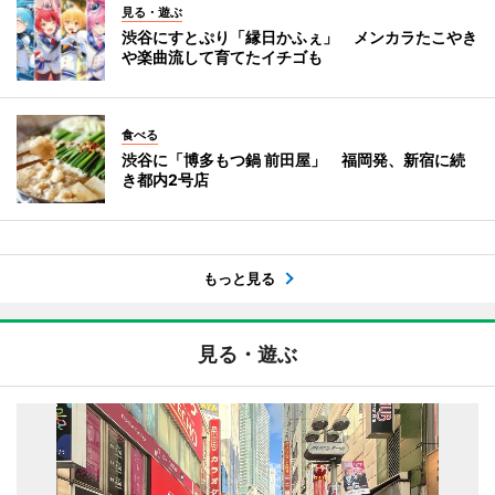
見る・遊ぶ
渋谷にすとぷり「縁日かふぇ」 メンカラたこやき
や楽曲流して育てたイチゴも
食べる
渋谷に「博多もつ鍋 前田屋」 福岡発、新宿に続
き都内2号店
もっと見る
見る・遊ぶ