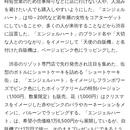
時短営業のため仕事帰りなどに店に行けない人や、人混み
を避けたい人でも購入しやすいようにした。「エンジェル
ハート」は10～20代など若年層の女性をコアターゲット
にしていることや、多くの人が来街することなどから渋谷
に設置した。「エンジェルハート」のブランド名や「大切
な人とのつながり」をイメージして「天使の自販機」と名
付けた自販機は、ベージュピンク色にラッピングした。
渋谷のリゾット専門店で先行発売され注目を集めた、缶
型のボトルにショートケーキを詰める「ショートケーキ
缶」は、「エンジェルハート」をイメージしフランボワー
ズでピンク色にしたホイップクリームの特別バージョン
（1,100円、数量限定）も販売。花（1,000円）はクリスマ
スをイメージした赤やピンクのバラやカーネーションをメ
インに、バルーンでラッピングする。「エンジェルハー
ト」は、希望小売価格1万6,500円から展開しているが、自
販機では1万円で統一。そのままプレゼントにできるよう