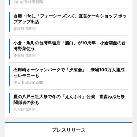
自由が丘経済新聞
香港・ifcに「フォーシーズンズ」直営ケーキショップ ポッ
プアップ出店
香港経済新聞
小倉・魚町の台湾料理店「麗白」が10周年 小倉南産の台
湾野菜使う
小倉経済新聞
石廊崎オーシャンパークで「夕涼会」 来場100万人達成
セレモニーも
伊豆下田経済新聞
夏の八戸三社大祭で冬の「えんぶり」公演 青森ねぶた祭
関係者の姿も
八戸経済新聞
プレスリリース