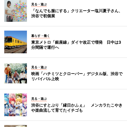
見る・遊ぶ
「なんでも服にする」クリエーター塩川夏子さん、
渋谷で初個展
暮らす・働く
東京メトロ「銀座線」ダイヤ改正で増発 日中は3
分間隔で運行へ
見る・遊ぶ
映画「ハチミツとクローバー」デジタル版、渋谷で
リバイバル上映
見る・遊ぶ
渋谷にすとぷり「縁日かふぇ」 メンカラたこやき
や楽曲流して育てたイチゴも