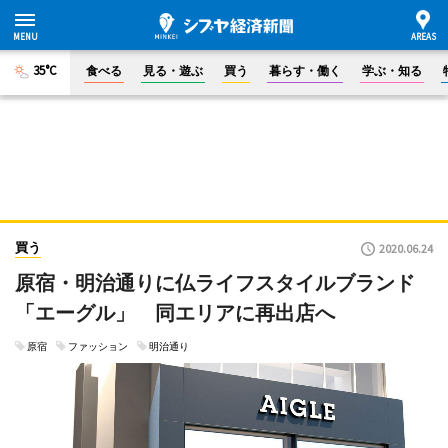
35°C
食べる
見る・遊ぶ
買う
暮らす・働く
学ぶ・知る
買う
2020.06.24
原宿・明治通りに仏ライフスタイルブランド
「エーグル」 同エリアに再出店へ
原宿
ファッション
明治通り