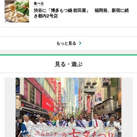
食べる
渋谷に「博多もつ鍋 前田屋」 福岡発、新宿に続
き都内2号店
もっと見る
見る・遊ぶ