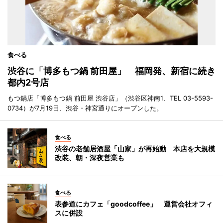
食べる
渋谷に「博多もつ鍋 前田屋」 福岡発、新宿に続き
都内2号店
もつ鍋店「博多もつ鍋 前田屋 渋谷店」（渋谷区神南1、TEL 03-5593-
0734）が7月19日、渋谷・神宮通りにオープンした。
食べる
渋谷の老舗居酒屋「山家」が再始動 本店を大規模
改装、朝・深夜営業も
食べる
表参道にカフェ「goodcoffee」 運営会社オフィ
スに併設