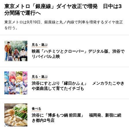
東京メトロ「銀座線」ダイヤ改正で増発 日中は3
分間隔で運行へ
東京メトロは9月19日、銀座線と丸ノ内線で列車を増発するダイヤ改正
を行う。
見る・遊ぶ
映画「ハチミツとクローバー」デジタル版、渋谷で
リバイバル上映
見る・遊ぶ
渋谷にすとぷり「縁日かふぇ」 メンカラたこやき
や楽曲流して育てたイチゴも
食べる
渋谷に「博多もつ鍋 前田屋」 福岡発、新宿に続
き都内2号店