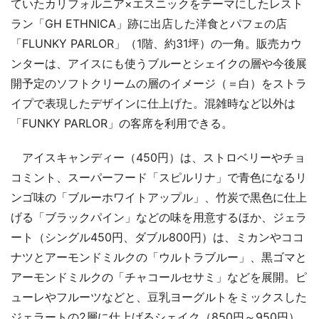
ていたカリフォルニア×エスニックをテーマにしたレスト
ラン「GH ETHNICA」跡に出店した洋食とパフェの店
「FLUNKY PARLOR」（1階、約31坪）の一角。販売カウ
ンターは、アイスにも使うブルーとシェイクの層や今後展
開予定のソフトクリームの層のイメージ（＝白）をストラ
イプで表現したデザインに仕上げた。混雑時など以外は
「FUNKY PARLOR」の客席を利用できる。
アイスキャンディー（450円）は、ストロベリーやチョ
コミント、スーパーフード「スピルリナ」で青色になるリ
ンゴ味の「ブルーホワイトアップル」、竹炭で黒色に仕上
げる「ブラックパイン」などの味を用意するほか、ジェラ
ート（シングル450円、ダブル800円）は、ミカンやココ
ナツとアーモンドミルクの「ウルトラブルー」、黒ゴマと
アーモンドミルクの「チャコールセサミ」などを展開。ピ
ューレやフルーツなどと、豆乳ヨーグルトをミックスした
ジェラートの2層に仕上げるシェイク（850円～950円）