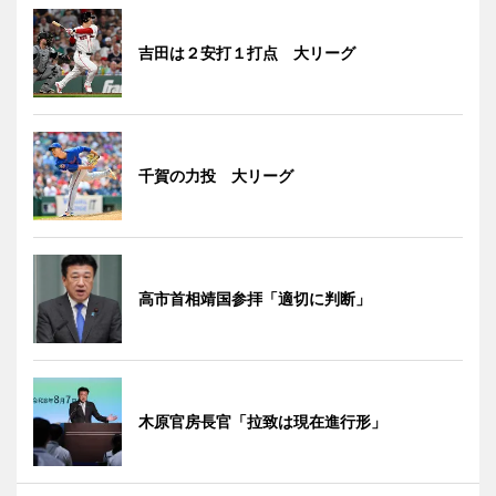
吉田は２安打１打点 大リーグ
千賀の力投 大リーグ
高市首相靖国参拝「適切に判断」
木原官房長官「拉致は現在進行形」