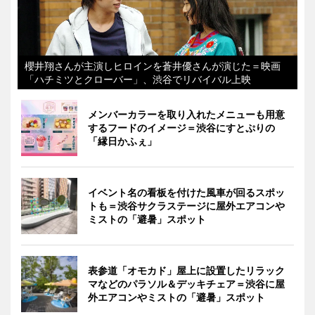
櫻井翔さんが主演しヒロインを蒼井優さんが演じた＝映画
「ハチミツとクローバー」、渋谷でリバイバル上映
メンバーカラーを取り入れたメニューも用意
するフードのイメージ＝渋谷にすとぷりの
「縁日かふぇ」
イベント名の看板を付けた風車が回るスポッ
トも＝渋谷サクラステージに屋外エアコンや
ミストの「避暑」スポット
表参道「オモカド」屋上に設置したリラック
マなどのパラソル＆デッキチェア＝渋谷に屋
外エアコンやミストの「避暑」スポット