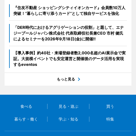
『住友不動産 ショッピングシティイオンカード』会員数10万人
突破！“暮らしに寄り添うカード”として独自サービスを強化
「DER時代におけるアグリゲーションの役割」と題して、エナ
ジープールジャパン株式会社 代表取締役社長兼CEO 市村 健氏
によるセミナーを2026年9月18日(金)に開催!!
【導入事例】約40社・来場登録者数2,000名超のAI展示会で実
証。大規模イベントでも安定運営と開催後のデータ活用を実現
するeventos
もっと見る
食べる
見る・遊ぶ
買う
暮らす・働く
学ぶ・知る
特集