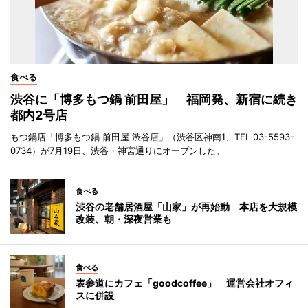
食べる
渋谷に「博多もつ鍋 前田屋」 福岡発、新宿に続き
都内2号店
もつ鍋店「博多もつ鍋 前田屋 渋谷店」（渋谷区神南1、TEL 03-5593-
0734）が7月19日、渋谷・神宮通りにオープンした。
食べる
渋谷の老舗居酒屋「山家」が再始動 本店を大規模
改装、朝・深夜営業も
食べる
表参道にカフェ「goodcoffee」 運営会社オフィ
スに併設