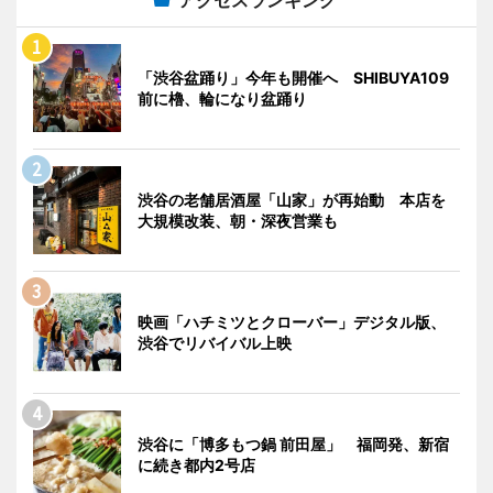
「渋谷盆踊り」今年も開催へ SHIBUYA109
前に櫓、輪になり盆踊り
渋谷の老舗居酒屋「山家」が再始動 本店を
大規模改装、朝・深夜営業も
映画「ハチミツとクローバー」デジタル版、
渋谷でリバイバル上映
渋谷に「博多もつ鍋 前田屋」 福岡発、新宿
に続き都内2号店