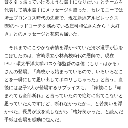
皆を引っ張っていけるような選手になりたい」とチームを
代表して清水選手にメッセージを贈った。セレモニーでは
埼玉ブロンコス時代の先輩で、現在新潟アルビレックス
BBのヘッドコーチを務めている庄司和弘さんから「大好
き」とのメッセージと花束も届いた。
それまでにこやかな表情を浮かべていた清水選手が涙を
こぼしたのは、宮崎県立小林高校時代の恩師で、現在
IPU・環太平洋大学バスケ部監督の森億（もり・はかる）
さんの登場。「高校から始まっているので、いろいろなこ
とを一瞬にして思い出してポロリしちゃった」と言う。直
後には息子2人が登場するサプライズも。「家族にも『頼
まれても全部断れ』と言っていたので絶対に出てこないと
思っていたんですけど、断れなかったか…」と苦笑いを浮
かべた。長男が涙を流しながら「格好良かった」と読んだ
手紙は会場を感動に包んだ。