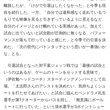
離脱したが、「けがで引退はしたくなかった」と今季も現
役を続行した。一方、「自分では違和感なく走れているつ
もりでも映像を見ると引きずっているように見えるなど、
自分のイメージとかけ離れている実感があった。加えて、
試合に出ていないと試合勘が圧倒的に無くなる、パフォー
マンスが落ちて行っていると感じた」と今季での引退を決
めた。「次の世代にバトンタッチという思いが一番強いか
な」とも。
引退試合となった対千葉ジェッツ戦では「最後の試合と
いうのはあるが、ゲームのトーンをセットする意味で」
（伊佐勉ヘッドコーチ）スターティングメンバーとして出
場。「太志郎さんのアシストを決めたい、気持ちよくシュ
ートを打たせてあげたい」と試合に臨んだベンドラメ礼生
選手が第1クオーターからパスを回し、「無意識にボール
ミートに行っていた」という清水選手が3ポイントシュー