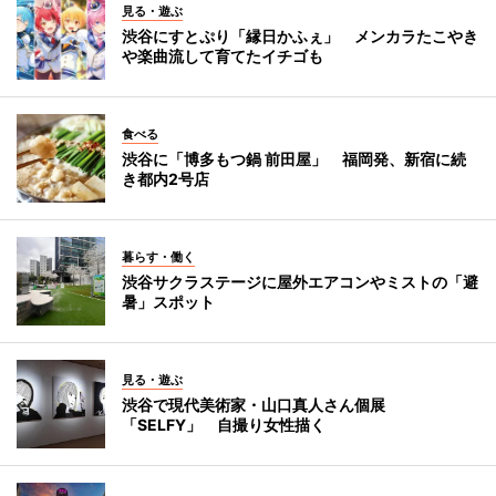
見る・遊ぶ
渋谷にすとぷり「縁日かふぇ」 メンカラたこやき
や楽曲流して育てたイチゴも
食べる
渋谷に「博多もつ鍋 前田屋」 福岡発、新宿に続
き都内2号店
暮らす・働く
渋谷サクラステージに屋外エアコンやミストの「避
暑」スポット
見る・遊ぶ
渋谷で現代美術家・山口真人さん個展
「SELFY」 自撮り女性描く