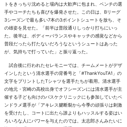
トをきっちり沈めると場内は大歓声に包まれ、ベンチの選
手やコーチたちも喜びを爆発させた。この日は、Bリーグ
3シーズンで最も多い7本の3ポイントシュートを放ち、そ
の雄姿を見せた。「前半は普段通りしっかり打ちにいっ
た。後半は、ボディーバランスやキャッチの感覚などから
普段だったら打たないだろうなというシュートはあった
が、気持ちで打っていた」と振り返った。
試合後に行われたセレモニーでは、チームメートがデザ
インしたという清水選手の背番号と「#ThankYouTA1」の
文字をプリントしたTシャツを選手たちが着用。清水選手
の地元・宮崎の高校出身でオフシーズンには清水選手が主
催する子ども向けのバスケクリニックにも参加していたベ
ンドラメ選手が「アキレス腱断裂から今季の頑張りは刺激
を受けたし、コートに出たら誰よりもハッスルする姿はい
ろいろな人にパワーを与えたのでは。太志郎さんみたいに