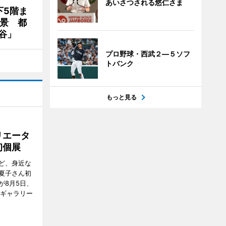
あいさつされる悠仁さま
下5階ま
夜景 都
谷」
プロ野球・西武２―５ソフ
トバンク
もっと見る
リエータ
初個展
ど、身近な
夏子さん初
が8月5日、
のギャラリー