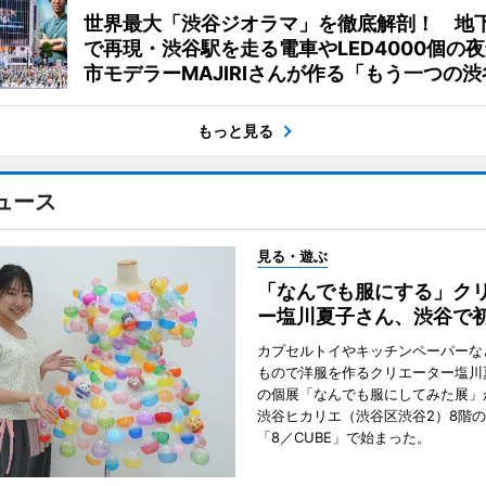
世界最大「渋谷ジオラマ」を徹底解剖！ 地
で再現・渋谷駅を走る電車やLED4000個の
市モデラーMAJIRIさんが作る「もう一つの渋
もっと見る
ュース
見る・遊ぶ
「なんでも服にする」ク
ー塩川夏子さん、渋谷で
カプセルトイやキッチンペーパーな
もので洋服を作るクリエーター塩川
の個展「なんでも服にしてみた展」
渋谷ヒカリエ（渋谷区渋谷2）8階
「8／CUBE」で始まった。