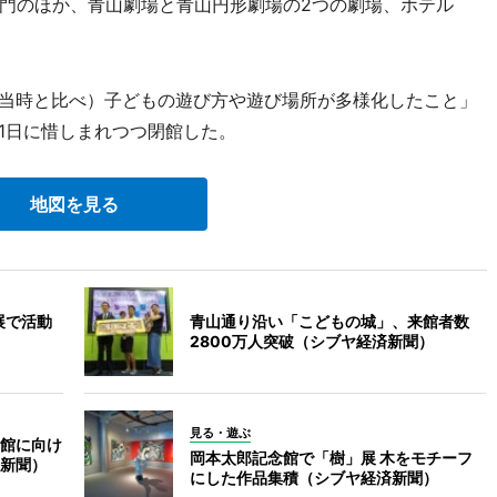
門のほか、青山劇場と青山円形劇場の2つの劇場、ホテル
。
館当時と比べ）子どもの遊び方や遊び場所が多様化したこと」
月1日に惜しまれつつ閉館した。
地図を見る
展で活動
青山通り沿い「こどもの城」、来館者数
2800万人突破（シブヤ経済新聞）
見る・遊ぶ
館に向け
岡本太郎記念館で「樹」展 木をモチーフ
新聞）
にした作品集積（シブヤ経済新聞）