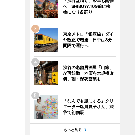
「渋谷盆踊り」今年も開催
へ SHIBUYA109前に櫓、
輪になり盆踊り
東京メトロ「銀座線」ダイ
ヤ改正で増発 日中は3分
間隔で運行へ
渋谷の老舗居酒屋「山家」
が再始動 本店を大規模改
装、朝・深夜営業も
「なんでも服にする」クリ
エーター塩川夏子さん、渋
谷で初個展
もっと見る