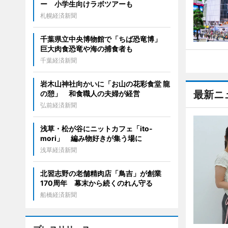
ー 小学生向けラボツアーも
札幌経済新聞
千葉県立中央博物館で「ちば恐竜博」
巨大肉食恐竜や海の捕食者も
千葉経済新聞
岩木山神社向かいに「お山の花彩食堂 龍
最新ニ
の憩」 和食職人の夫婦が経営
弘前経済新聞
浅草・松が谷にニットカフェ「ito-
mori」 編み物好きが集う場に
浅草経済新聞
北習志野の老舗精肉店「鳥吉」が創業
170周年 幕末から続くのれん守る
船橋経済新聞