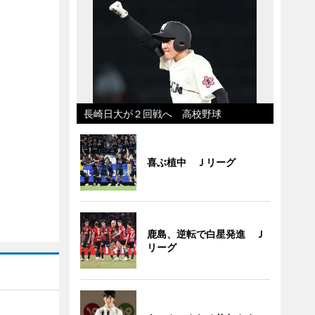
長崎日大が２回戦へ 高校野球
喜ぶ植中 Ｊリーグ
鹿島、逆転で白星発進 Ｊ
リーグ