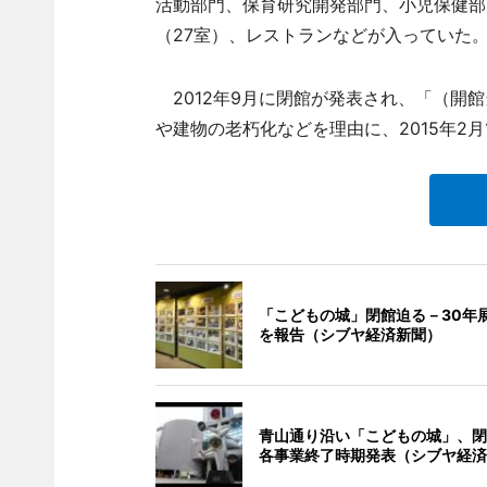
活動部門、保育研究開発部門、小児保健部
（27室）、レストランなどが入っていた
2012年9月に閉館が発表され、「（開
や建物の老朽化などを理由に、2015年2
「こどもの城」閉館迫る－30年
を報告（シブヤ経済新聞）
青山通り沿い「こどもの城」、閉
各事業終了時期発表（シブヤ経済