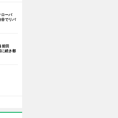
クローバ
渋谷でリバ
 前田
宿に続き都