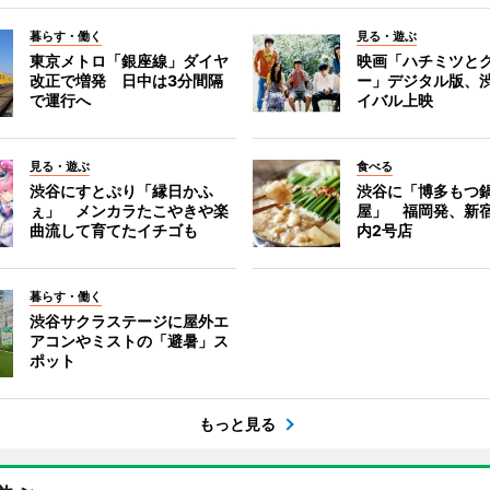
暮らす・働く
見る・遊ぶ
東京メトロ「銀座線」ダイヤ
映画「ハチミツと
改正で増発 日中は3分間隔
ー」デジタル版、
で運行へ
イバル上映
見る・遊ぶ
食べる
渋谷にすとぷり「縁日かふ
渋谷に「博多もつ鍋
ぇ」 メンカラたこやきや楽
屋」 福岡発、新
曲流して育てたイチゴも
内2号店
暮らす・働く
渋谷サクラステージに屋外エ
アコンやミストの「避暑」ス
ポット
もっと見る