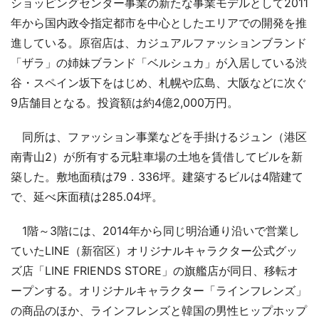
ショッピングセンター事業の新たな事業モデルとして2011
年から国内政令指定都市を中心としたエリアでの開発を推
進している。原宿店は、カジュアルファッションブランド
「ザラ」の姉妹ブランド「ベルシュカ」が入居している渋
谷・スペイン坂下をはじめ、札幌や広島、大阪などに次ぐ
9店舗目となる。投資額は約4億2,000万円。
同所は、ファッション事業などを手掛けるジュン（港区
南青山2）が所有する元駐車場の土地を賃借してビルを新
築した。敷地面積は79．336坪。建築するビルは4階建て
で、延べ床面積は285.04坪。
1階～3階には、2014年から同じ明治通り沿いで営業し
ていたLINE（新宿区）オリジナルキャラクター公式グッ
ズ店「LINE FRIENDS STORE」の旗艦店が同日、移転オ
ープンする。オリジナルキャラクター「ラインフレンズ」
の商品のほか、ラインフレンズと韓国の男性ヒップホップ