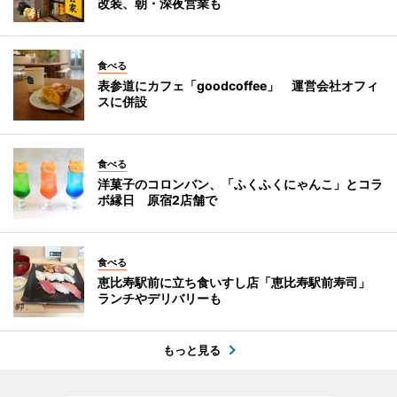
改装、朝・深夜営業も
食べる
表参道にカフェ「goodcoffee」 運営会社オフィ
スに併設
食べる
洋菓子のコロンバン、「ふくふくにゃんこ」とコラ
ボ縁日 原宿2店舗で
食べる
恵比寿駅前に立ち食いすし店「恵比寿駅前寿司」
ランチやデリバリーも
もっと見る