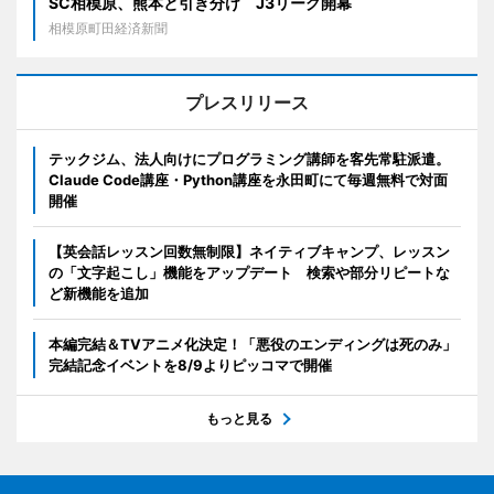
SC相模原、熊本と引き分け J3リーグ開幕
相模原町田経済新聞
プレスリリース
テックジム、法人向けにプログラミング講師を客先常駐派遣。
Claude Code講座・Python講座を永田町にて毎週無料で対面
開催
【英会話レッスン回数無制限】ネイティブキャンプ、レッスン
の「文字起こし」機能をアップデート 検索や部分リピートな
ど新機能を追加
本編完結＆TVアニメ化決定！「悪役のエンディングは死のみ」
完結記念イベントを8/9よりピッコマで開催
もっと見る