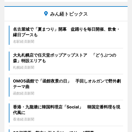
みん経トピックス
名古屋城で「夏まつり」開幕 盆踊りを毎日開催、飲食・
縁日ブースも
名駅経済新聞
大丸札幌店で任天堂ポップアップストア 「どうぶつの
森」特設エリアも
札幌経済新聞
OMO5函館で「函館夜景の日」 手回しオルガンで野外劇
テーマ曲
函館経済新聞
香港・九龍塘に韓国料理店「Social」 韓国定番料理を現
代風に
香港経済新聞