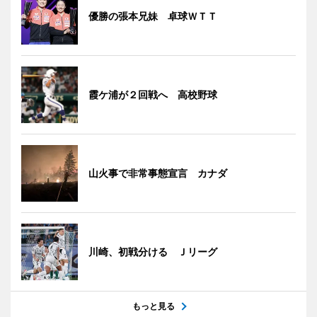
優勝の張本兄妹 卓球ＷＴＴ
霞ケ浦が２回戦へ 高校野球
山火事で非常事態宣言 カナダ
川崎、初戦分ける Ｊリーグ
もっと見る