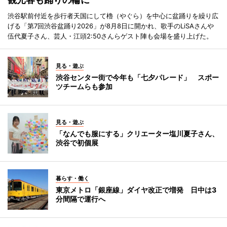
渋谷駅前付近を歩行者天国にして櫓（やぐら）を中心に盆踊りを繰り広
げる「第7回渋谷盆踊り2026」が8月8日に開かれ、歌手のLiSAさんや
伍代夏子さん、芸人・江頭2:50さんらゲスト陣も会場を盛り上げた。
見る・遊ぶ
渋谷センター街で今年も「七夕パレード」 スポー
ツチームらも参加
見る・遊ぶ
「なんでも服にする」クリエーター塩川夏子さん、
渋谷で初個展
暮らす・働く
東京メトロ「銀座線」ダイヤ改正で増発 日中は3
分間隔で運行へ