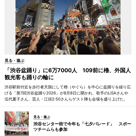
見る・遊ぶ
「渋谷盆踊り」に6万7000人 109前に櫓、外国人
観光客も踊りの輪に
渋谷駅前付近を歩行者天国にして櫓（やぐら）を中心に盆踊りを繰り広
げる「第7回渋谷盆踊り2026」が8月8日に開かれ、歌手のLiSAさんや
伍代夏子さん、芸人・江頭2:50さんらゲスト陣も会場を盛り上げた。
見る・遊ぶ
渋谷センター街で今年も「七夕パレード」 スポー
ツチームらも参加