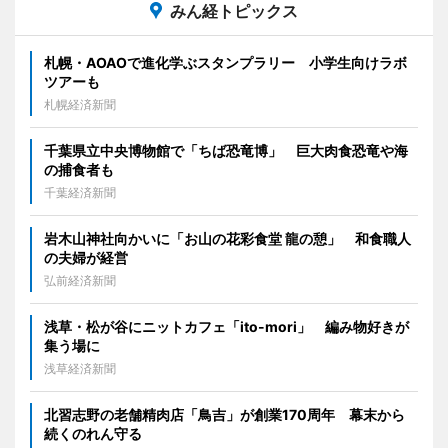
みん経トピックス
札幌・AOAOで進化学ぶスタンプラリー 小学生向けラボ
ツアーも
札幌経済新聞
千葉県立中央博物館で「ちば恐竜博」 巨大肉食恐竜や海
の捕食者も
千葉経済新聞
岩木山神社向かいに「お山の花彩食堂 龍の憩」 和食職人
の夫婦が経営
弘前経済新聞
浅草・松が谷にニットカフェ「ito-mori」 編み物好きが
集う場に
浅草経済新聞
北習志野の老舗精肉店「鳥吉」が創業170周年 幕末から
続くのれん守る