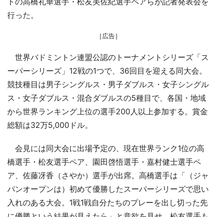
トの高橋礼華選手・松友美佐紀選手ペアらが記者発表会を
行った。
［広告］
世界バドミントン連盟公認のトーナメントシリーズ「ス
ーパーシリーズ」12戦の1つで、36回目を迎える同大会。
競技種目は男子シングルス・男子ダブルス・女子シングル
ス・女子ダブルス・混合ダブルスの5種目で、各国・地域
から世界ランキング上位の選手200人以上参加する。賞金
総額は32万5,000ドル。
会見には同大会に出場予定の、現在世界ランク1位の高
橋選手・松友選手ペア、園田啓悟選手・嘉村健士選手ペ
ア、佐藤冴香（さやか）選手が出席。高橋選手は「（ジャ
パンオープンは）初めて優勝したスーパーシリーズで思い
入れのある大会。1戦1戦自分たちのプレーを出し切った先
に優勝という結果が見えたら」と意欲を見せ、松友選手も