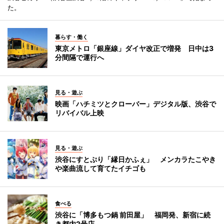
た。
暮らす・働く
東京メトロ「銀座線」ダイヤ改正で増発 日中は3
分間隔で運行へ
見る・遊ぶ
映画「ハチミツとクローバー」デジタル版、渋谷で
リバイバル上映
見る・遊ぶ
渋谷にすとぷり「縁日かふぇ」 メンカラたこやき
や楽曲流して育てたイチゴも
食べる
渋谷に「博多もつ鍋 前田屋」 福岡発、新宿に続
き都内2号店