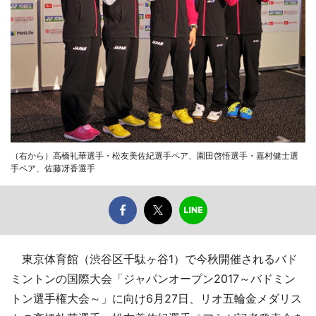
（右から）高橋礼華選手・松友美佐紀選手ペア、園田啓悟選手・嘉村健士選
手ペア、佐藤冴香選手
東京体育館（渋谷区千駄ヶ谷1）で今秋開催されるバド
ミントンの国際大会「ジャパンオープン2017～バドミン
トン選手権大会～」に向け6月27日、リオ五輪金メダリス