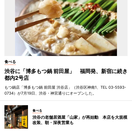
食べる
渋谷に「博多もつ鍋 前田屋」 福岡発、新宿に続き
都内2号店
もつ鍋店「博多もつ鍋 前田屋 渋谷店」（渋谷区神南1、TEL 03-5593-
0734）が7月19日、渋谷・神宮通りにオープンした。
食べる
渋谷の老舗居酒屋「山家」が再始動 本店を大規模
改装、朝・深夜営業も