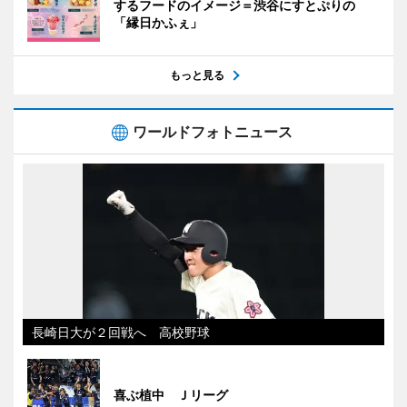
するフードのイメージ＝渋谷にすとぷりの
「縁日かふぇ」
もっと見る
ワールドフォトニュース
長崎日大が２回戦へ 高校野球
喜ぶ植中 Ｊリーグ