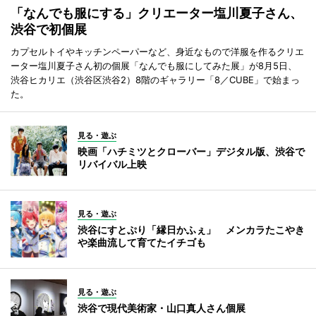
「なんでも服にする」クリエーター塩川夏子さん、
渋谷で初個展
カプセルトイやキッチンペーパーなど、身近なもので洋服を作るクリエ
ーター塩川夏子さん初の個展「なんでも服にしてみた展」が8月5日、
渋谷ヒカリエ（渋谷区渋谷2）8階のギャラリー「8／CUBE」で始まっ
た。
見る・遊ぶ
映画「ハチミツとクローバー」デジタル版、渋谷で
リバイバル上映
見る・遊ぶ
渋谷にすとぷり「縁日かふぇ」 メンカラたこやき
や楽曲流して育てたイチゴも
見る・遊ぶ
渋谷で現代美術家・山口真人さん個展