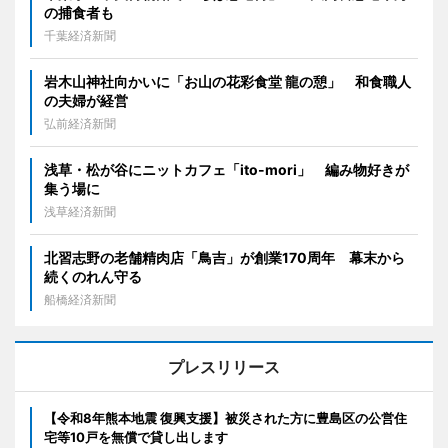
の捕食者も
千葉経済新聞
岩木山神社向かいに「お山の花彩食堂 龍の憩」 和食職人
の夫婦が経営
弘前経済新聞
浅草・松が谷にニットカフェ「ito-mori」 編み物好きが
集う場に
浅草経済新聞
北習志野の老舗精肉店「鳥吉」が創業170周年 幕末から
続くのれん守る
船橋経済新聞
プレスリリース
【令和8年熊本地震 復興支援】被災された方に豊島区の公営住
宅等10戸を無償で貸し出します