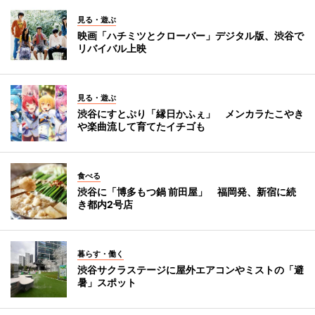
見る・遊ぶ
映画「ハチミツとクローバー」デジタル版、渋谷で
リバイバル上映
見る・遊ぶ
渋谷にすとぷり「縁日かふぇ」 メンカラたこやき
や楽曲流して育てたイチゴも
食べる
渋谷に「博多もつ鍋 前田屋」 福岡発、新宿に続
き都内2号店
暮らす・働く
渋谷サクラステージに屋外エアコンやミストの「避
暑」スポット