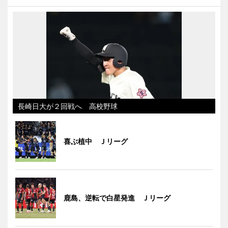
長崎日大が２回戦へ 高校野球
喜ぶ植中 Ｊリーグ
鹿島、逆転で白星発進 Ｊリーグ