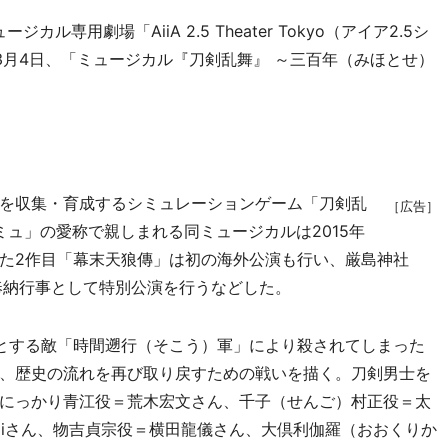
専用劇場「AiiA 2.5 Theater Tokyo（アイア2.5シ
3月4日、「ミュージカル『刀剣乱舞』 ～三百年（みほとせ）
を収集・育成するシミュレーションゲーム「刀剣乱
［広告］
刀ミュ」の愛称で親しまれる同ミュージカルは2015年
た2作目「幕末天狼傳」は初の海外公演も行い、厳島神社
奉納行事として特別公演を行うなどした。
とする敵「時間遡行（そこう）軍」により殺されてしまった
、歴史の流れを再び取り戻すための戦いを描く。刀剣男士を
にっかり青江役＝荒木宏文さん、千子（せんご）村正役＝太
piさん、物吉貞宗役＝横田龍儀さん、大倶利伽羅（おおくりか