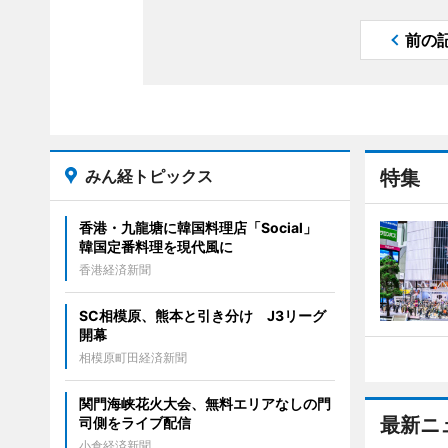
前の
みん経トピックス
特集
香港・九龍塘に韓国料理店「Social」
韓国定番料理を現代風に
香港経済新聞
SC相模原、熊本と引き分け J3リーグ
開幕
相模原町田経済新聞
関門海峡花火大会、無料エリアなしの門
最新ニ
司側をライブ配信
小倉経済新聞