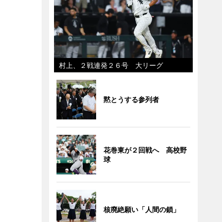
村上、２戦連発２６号 大リーグ
黙とうする参列者
花巻東が２回戦へ 高校野
球
核廃絶願い「人間の鎖」