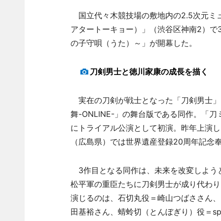
国立代々木競技場の敷地内の2.5次元ミュージカル
アタートーキョー）」（渋谷区神南2）で
の子守唄（うた）～」が開幕した。
刀剣男士と徳川家康の成長を描く
実在の刀剣が戦士となった「刀剣男士」
舞-ONLINE-」の舞台版である同作。「
にトライアル公演として初演。昨年上演し
（広島県）では世界遺産登録20周年記念
3作目となる同作は、未来を改変しよう
松平軍の重臣たちに刀剣男士が成り代わり
演じるのは、石切丸役＝崎山つばささん、
田基裕さん、蜻蛉切（とんぼぎり）役＝s