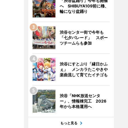
「渋谷盆踊り」今年も開催
へ SHIBUYA109前に櫓、
輪になり盆踊り
渋谷センター街で今年も
「七夕パレード」 スポー
ツチームらも参加
渋谷にすとぷり「縁日かふ
ぇ」 メンカラたこやきや
楽曲流して育てたイチゴも
渋谷「NHK放送センタ
ー」、情報棟完工 2026
年から本格運用へ
もっと見る