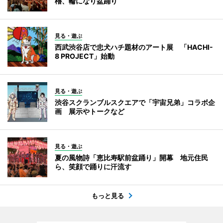
櫓、輪になり盆踊り
見る・遊ぶ
西武渋谷店で忠犬ハチ題材のアート展 「HACHI-
8 PROJECT」始動
見る・遊ぶ
渋谷スクランブルスクエアで「宇宙兄弟」コラボ企
画 展示やトークなど
見る・遊ぶ
夏の風物詩「恵比寿駅前盆踊り」開幕 地元住民
ら、笑顔で踊りに汗流す
もっと見る