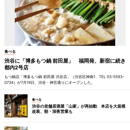
食べる
渋谷に「博多もつ鍋 前田屋」 福岡発、新宿に続き
都内2号店
もつ鍋店「博多もつ鍋 前田屋 渋谷店」（渋谷区神南1、TEL 03-5593-
0734）が7月19日、渋谷・神宮通りにオープンした。
食べる
渋谷の老舗居酒屋「山家」が再始動 本店を大規模
改装、朝・深夜営業も