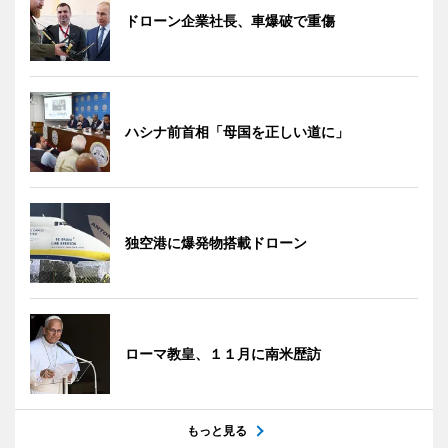
ドローン企業社長、車爆破で重傷
ハシナ前首相「母国を正しい道に」
独空港に爆発物搭載ドローン
ローマ教皇、１１月に南米歴訪
もっと見る