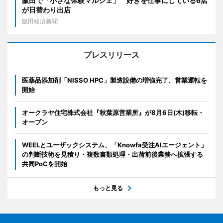
飯田で「小さな体験マルシェ」 好きを仕事にしている6店
が日替わり出店
飯田経済新聞
プレスリリース
医薬品添加剤「NISSO HPC」製造設備の増強完了、営業運転を
開始
オークラヤ住宅株式会社『秋葉原営業所』が8月6日(木)移転・
オープン
WEELとユーザックシステム、「Knowfa受注AIエージェント」
の判断技術を見積り・複数書類処理・出荷前後業務へ拡張する
共同PoCを開始
もっと見る