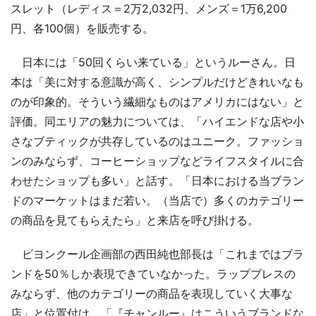
スレット（レディス＝2万2,032円、メンズ＝1万6,200
円、各100個）を販売する。
日本には「50回くらい来ている」というルーさん。日
本は「美に対する意識が高く、シンプルだけどきれいなも
のが印象的。そういう繊細なものはアメリカにはない」と
評価。同エリアの魅力については、「ハイエンドな店や小
さなブティックが共存しているのはユニーク。ファッショ
ンのみならず、コーヒーショップなどライフスタイルに合
わせたショップも多い」と話す。「日本における当ブラン
ドのマーケットはまだ若い。（当店で）多くのカテゴリー
の商品を見てもらえたら」と来店を呼び掛ける。
ビヨンクール企画部の西田純也部長は「これまではブラ
ンドを50％しか表現できていなかった。ラップブレスの
みならず、他のカテゴリーの商品を表現していく大事な
店」と位置付け、「『チャンルー』はこういうブランドな