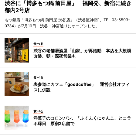
渋谷に「博多もつ鍋 前田屋」 福岡発、新宿に続き
都内2号店
もつ鍋店「博多もつ鍋 前田屋 渋谷店」（渋谷区神南1、TEL 03-5593-
0734）が7月19日、渋谷・神宮通りにオープンした。
食べる
渋谷の老舗居酒屋「山家」が再始動 本店を大規模
改装、朝・深夜営業も
食べる
表参道にカフェ「goodcoffee」 運営会社オフィ
スに併設
食べる
洋菓子のコロンバン、「ふくふくにゃんこ」とコラ
ボ縁日 原宿2店舗で