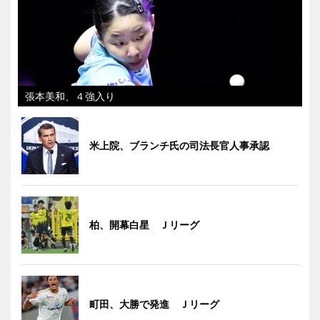
張本美和、４強入り
米上院、ブランチ氏の司法長官人事承認
柏、開幕白星 Ｊリーグ
町田、大勝で発進 Ｊリーグ