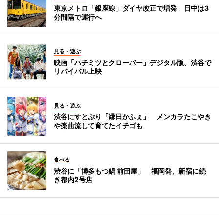
東京メトロ「銀座線」ダイヤ改正で増発 日中は3
分間隔で運行へ
見る・遊ぶ
映画「ハチミツとクローバー」デジタル版、渋谷で
リバイバル上映
見る・遊ぶ
渋谷にすとぷり「縁日かふぇ」 メンカラたこやき
や楽曲流して育てたイチゴも
食べる
渋谷に「博多もつ鍋 前田屋」 福岡発、新宿に続
き都内2号店