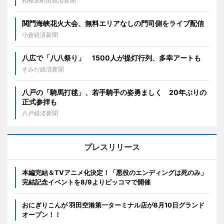
相模原町田経済新聞
関門海峡花火大会、無料エリアなしの門司側をライブ配信
小倉経済新聞
八広で「八八祭り」 1500人が提灯行列、多幸アートも
すみだ経済新聞
八戸の「騎馬打毬」、若手騎手の姿勇ましく 20年ぶりの
正式参拝も
八戸経済新聞
プレスリリース
本編完結＆TVアニメ化決定！「悪役のエンディングは死のみ」
完結記念イベントを8/9よりピッコマで開催
おにぎりこんが 羽田空港第一ターミナル店が8月10日グランド
オープン！！