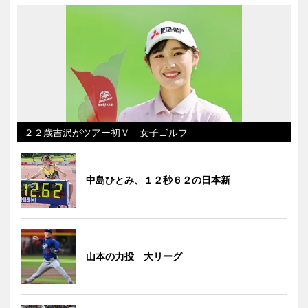
２２歳吉沢がツアー初Ｖ 女子ゴルフ
中島ひとみ、１２秒６２の日本新
山本の力投 大リーグ