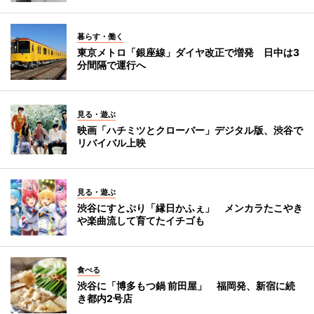
暮らす・働く
東京メトロ「銀座線」ダイヤ改正で増発 日中は3
分間隔で運行へ
見る・遊ぶ
映画「ハチミツとクローバー」デジタル版、渋谷で
リバイバル上映
見る・遊ぶ
渋谷にすとぷり「縁日かふぇ」 メンカラたこやき
や楽曲流して育てたイチゴも
食べる
渋谷に「博多もつ鍋 前田屋」 福岡発、新宿に続
き都内2号店