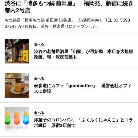
渋谷に「博多もつ鍋 前田屋」 福岡発、新宿に続き
都内2号店
もつ鍋店「博多もつ鍋 前田屋 渋谷店」（渋谷区神南1、TEL 03-5593-
0734）が7月19日、渋谷・神宮通りにオープンした。
食べる
渋谷の老舗居酒屋「山家」が再始動 本店を大規模
改装、朝・深夜営業も
食べる
表参道にカフェ「goodcoffee」 運営会社オフィ
スに併設
食べる
洋菓子のコロンバン、「ふくふくにゃんこ」とコラ
ボ縁日 原宿2店舗で