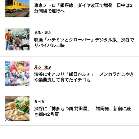
東京メトロ「銀座線」ダイヤ改正で増発 日中は3
分間隔で運行へ
見る・遊ぶ
映画「ハチミツとクローバー」デジタル版、渋谷で
リバイバル上映
見る・遊ぶ
渋谷にすとぷり「縁日かふぇ」 メンカラたこやき
や楽曲流して育てたイチゴも
食べる
渋谷に「博多もつ鍋 前田屋」 福岡発、新宿に続
き都内2号店