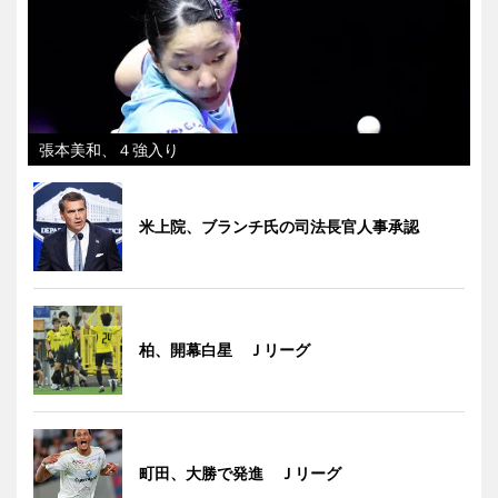
張本美和、４強入り
米上院、ブランチ氏の司法長官人事承認
柏、開幕白星 Ｊリーグ
町田、大勝で発進 Ｊリーグ