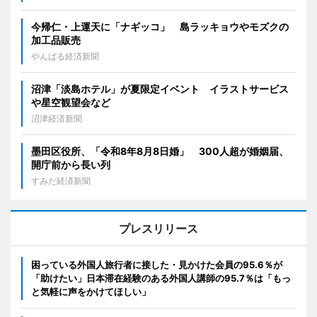
今帰仁・上運天に「ナギッコ」 島ラッキョウやモズクの
加工品販売
やんばる経済新聞
沼津「淡島ホテル」が夏限定イベント イラストサービス
や星空観望会など
沼津経済新聞
墨田区役所、「令和8年8月8日婚」 300人超が婚姻届、
開庁前から長い列
すみだ経済新聞
プレスリリース
困っている外国人旅行者に接した・見かけた会員の95.6％が
「助けたい」日本滞在経験のある外国人講師の95.7％は「もっ
と気軽に声をかけてほしい」