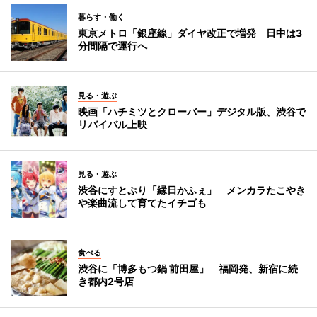
暮らす・働く
東京メトロ「銀座線」ダイヤ改正で増発 日中は3
分間隔で運行へ
見る・遊ぶ
映画「ハチミツとクローバー」デジタル版、渋谷で
リバイバル上映
見る・遊ぶ
渋谷にすとぷり「縁日かふぇ」 メンカラたこやき
や楽曲流して育てたイチゴも
食べる
渋谷に「博多もつ鍋 前田屋」 福岡発、新宿に続
き都内2号店