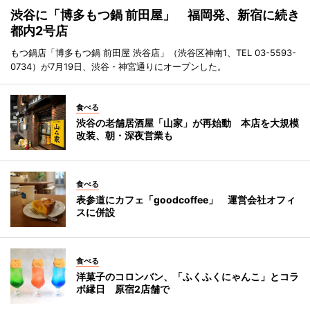
渋谷に「博多もつ鍋 前田屋」 福岡発、新宿に続き
都内2号店
もつ鍋店「博多もつ鍋 前田屋 渋谷店」（渋谷区神南1、TEL 03-5593-
0734）が7月19日、渋谷・神宮通りにオープンした。
食べる
渋谷の老舗居酒屋「山家」が再始動 本店を大規模
改装、朝・深夜営業も
食べる
表参道にカフェ「goodcoffee」 運営会社オフィ
スに併設
食べる
洋菓子のコロンバン、「ふくふくにゃんこ」とコラ
ボ縁日 原宿2店舗で