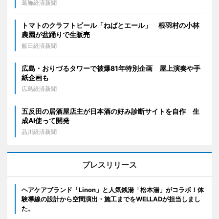
葛飾経済新聞
トマトのクラフトビール「ねばとエール」 根羽村の小林
農園が盆踊りで生販売
飯田経済新聞
広島・おりづるタワーで被爆81年特別企画 屋上演奏や手
紙企画も
広島経済新聞
五反田の居酒屋店主が日本酒の好み診断サイトを自作 生
成AI使って開発
品川経済新聞
プレスリリース
ヘアケアブランド「Linon」と人気銭湯「松本湯」がコラボ！体
験導線の設計から空間演出・施工までをWELLADが担当しまし
た。