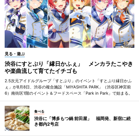
見る・遊ぶ
渋谷にすとぷり「縁日かふぇ」 メンカラたこやき
や楽曲流して育てたイチゴも
2.5次元アイドルグループ「すとぷり」のイベント「すとぷり縁日かふ
ぇ」が8月8日、渋谷の複合施設「MIYASHITA PARK」（渋谷区神宮前
6）南街区1階のイベント＆フードスペース「Park in Park」で始まる。
食べる
渋谷に「博多もつ鍋 前田屋」 福岡発、新宿に続
き都内2号店