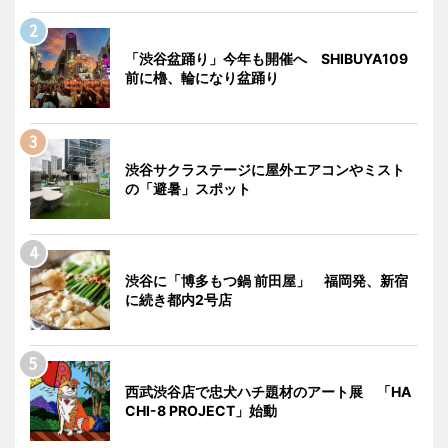
「渋谷盆踊り」今年も開催へ SHIBUYA109
前に櫓、輪になり盆踊り
渋谷サクラステージに屋外エアコンやミスト
の「避暑」スポット
渋谷に「博多もつ鍋 前田屋」 福岡発、新宿
に続き都内2号店
西武渋谷店で忠犬ハチ題材のアート展 「HA
CHI-8 PROJECT」始動