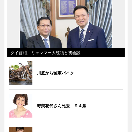
タイ首相、ミャンマー大統領と初会談
川底から独軍バイク
寿美花代さん死去、９４歳