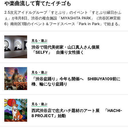
や楽曲流して育てたイチゴも
2.5次元アイドルグループ「すとぷり」のイベント「すとぷり縁日かふ
ぇ」が8月8日、渋谷の複合施設「MIYASHITA PARK」（渋谷区神宮前
6）南街区1階のイベント＆フードスペース「Park in Park」で始まる。
見る・遊ぶ
渋谷で現代美術家・山口真人さん個展
「SELFY」 自撮り女性描く
見る・遊ぶ
「渋谷盆踊り」今年も開催へ SHIBUYA109前に
櫓、輪になり盆踊り
見る・遊ぶ
西武渋谷店で忠犬ハチ題材のアート展 「HACHI-
8 PROJECT」始動