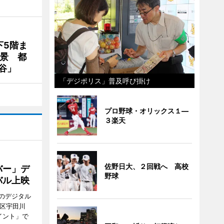
下5階ま
夜景 都
谷」
「デジポリス」普及呼び掛け
プロ野球・オリックス１―
３楽天
佐野日大、２回戦へ 高校
バー」デ
野球
バル上映
のデジタル
谷区宇田川
イント」で