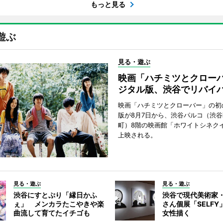
もっと見る
遊ぶ
見る・遊ぶ
映画「ハチミツとクロー
ジタル版、渋谷でリバイ
映画「ハチミツとクローバー」の初
版が8月7日から、渋谷パルコ（渋
町）8階の映画館「ホワイトシネク
上映される。
見る・遊ぶ
見る・遊ぶ
渋谷にすとぷり「縁日かふ
渋谷で現代美術家
ぇ」 メンカラたこやきや楽
さん個展「SELF
曲流して育てたイチゴも
女性描く