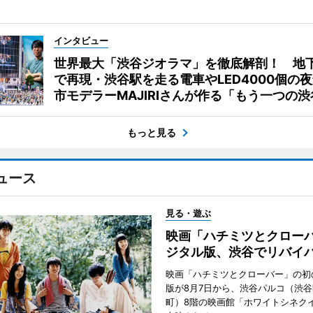
インタビュー
世界最大「渋谷ジオラマ」を徹底解剖！ 地
で再現・渋谷駅を走る電車やLED4000個の
市モデラーMAJIRIさんが作る「もう一つの渋
もっと見る
ュース
見る・遊ぶ
映画「ハチミツとクロー
ジタル版、渋谷でリバイ
映画「ハチミツとクローバー」の初
版が8月7日から、渋谷パルコ（渋
町）8階の映画館「ホワイトシネク