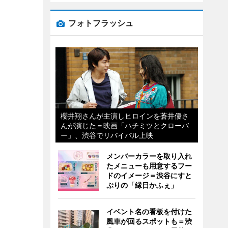
フォトフラッシュ
櫻井翔さんが主演しヒロインを蒼井優さ
んが演じた＝映画「ハチミツとクローバ
ー」、渋谷でリバイバル上映
メンバーカラーを取り入れ
たメニューも用意するフー
ドのイメージ＝渋谷にすと
ぷりの「縁日かふぇ」
イベント名の看板を付けた
風車が回るスポットも＝渋