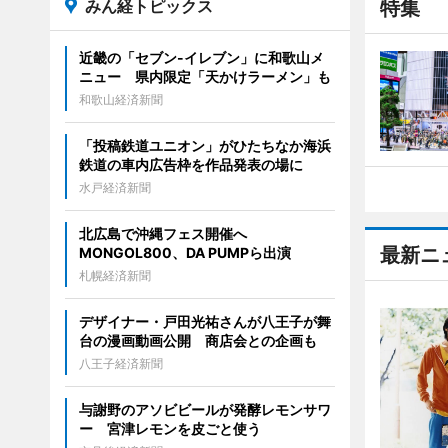
みん経トピックス
特集
近畿の「セブン-イレブン」に和歌山メ
ニュー 県内限定「天かけラーメン」も
和歌山経済新聞
「投稿鉄道ユニオン」がひたちなか海浜
鉄道の車内広告枠を作品発表の場に
水戸経済新聞
北広島で沖縄フェス開催へ
最新ニ
MONGOL800、DA PUMPら出演
札幌経済新聞
デザイナー・戸田光祐さんが八王子が舞
台の漫画動画公開 商店会との企画も
八王子経済新聞
与謝野のアソビビールが発酵レモンサワ
ー 宮津レモンを皮ごと使う