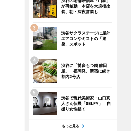
渋谷の老舗居酒屋「山家」
が再始動 本店を大規模改
装、朝・深夜営業も
渋谷サクラステージに屋外
エアコンやミストの「避
暑」スポット
渋谷に「博多もつ鍋 前田
屋」 福岡発、新宿に続き
都内2号店
渋谷で現代美術家・山口真
人さん個展「SELFY」 自
撮り女性描く
もっと見る