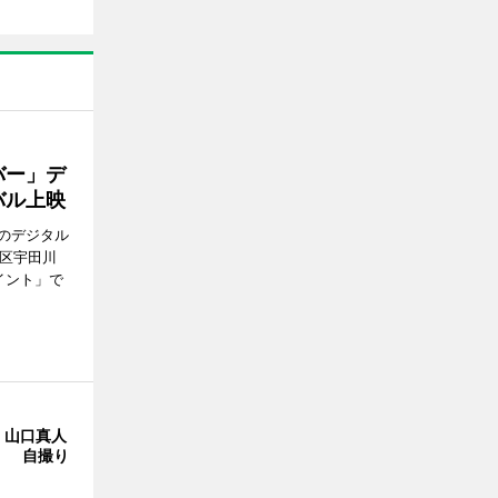
バー」デ
バル上映
のデジタル
谷区宇田川
イント」で
・山口真人
Y」 自撮り