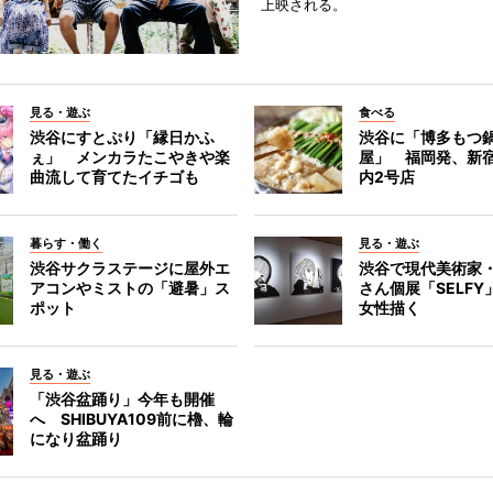
上映される。
見る・遊ぶ
食べる
渋谷にすとぷり「縁日かふ
渋谷に「博多もつ鍋
ぇ」 メンカラたこやきや楽
屋」 福岡発、新
曲流して育てたイチゴも
内2号店
暮らす・働く
見る・遊ぶ
渋谷サクラステージに屋外エ
渋谷で現代美術家
アコンやミストの「避暑」ス
さん個展「SELF
ポット
女性描く
見る・遊ぶ
「渋谷盆踊り」今年も開催
へ SHIBUYA109前に櫓、輪
になり盆踊り