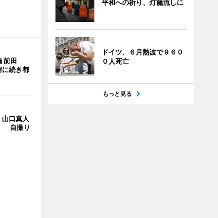
平和への祈り、灯籠流しに
ドイツ、６月熱波で９６０
 前田
０人死亡
宿に続き都
もっと見る
・山口真人
Y」 自撮り