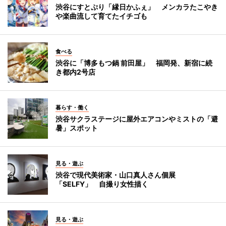
渋谷にすとぷり「縁日かふぇ」 メンカラたこやき
や楽曲流して育てたイチゴも
食べる
渋谷に「博多もつ鍋 前田屋」 福岡発、新宿に続
き都内2号店
暮らす・働く
渋谷サクラステージに屋外エアコンやミストの「避
暑」スポット
見る・遊ぶ
渋谷で現代美術家・山口真人さん個展
「SELFY」 自撮り女性描く
見る・遊ぶ