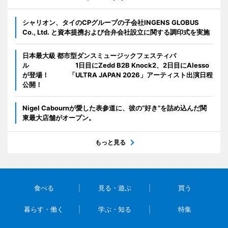
シャリオン、タイのCPグループの子会社INGENS GLOBUS
Co., Ltd. と資本提携および合弁会社設立に関する調印式を実施
日本最大級 都市型ダンスミュージックフェスティバ
ル 1日目にZedd B2B Knock2、2日目にAlesso
が登場！ 「ULTRA JAPAN 2026」アーティスト出演日程
公開！
Nigel Cabournが愛した表参道に、彼の“好き”を詰め込んだ関
東最大店舗がオープン。
もっと見る
食べる
見る・遊ぶ
買う
暮らす・働く
学ぶ・知る
特集