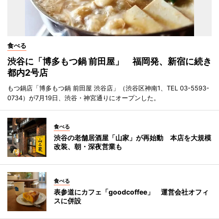
食べる
渋谷に「博多もつ鍋 前田屋」 福岡発、新宿に続き
都内2号店
もつ鍋店「博多もつ鍋 前田屋 渋谷店」（渋谷区神南1、TEL 03-5593-
0734）が7月19日、渋谷・神宮通りにオープンした。
食べる
渋谷の老舗居酒屋「山家」が再始動 本店を大規模
改装、朝・深夜営業も
食べる
表参道にカフェ「goodcoffee」 運営会社オフィ
スに併設