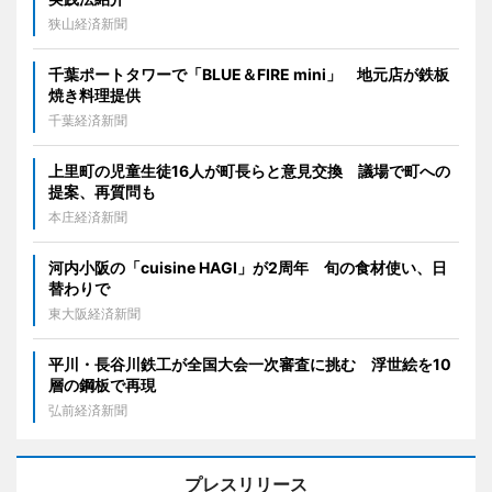
狭山経済新聞
千葉ポートタワーで「BLUE＆FIRE mini」 地元店が鉄板
焼き料理提供
千葉経済新聞
上里町の児童生徒16人が町長らと意見交換 議場で町への
提案、再質問も
本庄経済新聞
河内小阪の「cuisine HAGI」が2周年 旬の食材使い、日
替わりで
東大阪経済新聞
平川・長谷川鉄工が全国大会一次審査に挑む 浮世絵を10
層の鋼板で再現
弘前経済新聞
プレスリリース