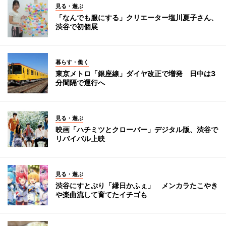
見る・遊ぶ
「なんでも服にする」クリエーター塩川夏子さん、
渋谷で初個展
暮らす・働く
東京メトロ「銀座線」ダイヤ改正で増発 日中は3
分間隔で運行へ
見る・遊ぶ
映画「ハチミツとクローバー」デジタル版、渋谷で
リバイバル上映
見る・遊ぶ
渋谷にすとぷり「縁日かふぇ」 メンカラたこやき
や楽曲流して育てたイチゴも