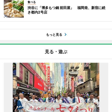
食べる
渋谷に「博多もつ鍋 前田屋」 福岡発、新宿に続
き都内2号店
もっと見る
見る・遊ぶ