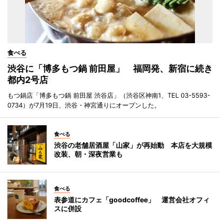
食べる
渋谷に「博多もつ鍋 前田屋」 福岡発、新宿に続き
都内2号店
もつ鍋店「博多もつ鍋 前田屋 渋谷店」（渋谷区神南1、TEL 03-5593-
0734）が7月19日、渋谷・神宮通りにオープンした。
食べる
渋谷の老舗居酒屋「山家」が再始動 本店を大規模
改装、朝・深夜営業も
食べる
表参道にカフェ「goodcoffee」 運営会社オフィ
スに併設