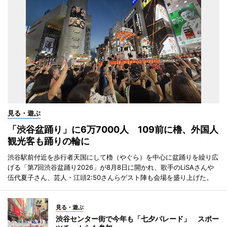
見る・遊ぶ
「渋谷盆踊り」に6万7000人 109前に櫓、外国人
観光客も踊りの輪に
渋谷駅前付近を歩行者天国にして櫓（やぐら）を中心に盆踊りを繰り広
げる「第7回渋谷盆踊り2026」が8月8日に開かれ、歌手のLiSAさんや
伍代夏子さん、芸人・江頭2:50さんらゲスト陣も会場を盛り上げた。
見る・遊ぶ
渋谷センター街で今年も「七夕パレード」 スポー