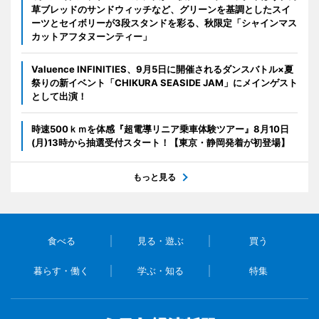
草ブレッドのサンドウィッチなど、グリーンを基調としたスイ
ーツとセイボリーが3段スタンドを彩る、秋限定「シャインマス
カットアフタヌーンティー」
Valuence INFINITIES、9月5日に開催されるダンスバトル×夏
祭りの新イベント「CHIKURA SEASIDE JAM」にメインゲスト
として出演！
時速500ｋｍを体感『超電導リニア乗車体験ツアー』8月10日
(月)13時から抽選受付スタート！【東京・静岡発着が初登場】
もっと見る
食べる
見る・遊ぶ
買う
暮らす・働く
学ぶ・知る
特集