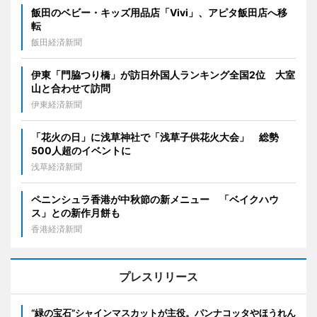
飯田のベビー・キッズ用品店「Vivi」、アピタ飯田店へ移
転
飯田経済新聞
伊東「門脇つり橋」が訪日外国人ランキング全国2位 大室
山と合わせて訪問
伊東経済新聞
「花火の日」に浅草神社で「浅草子供花火大会」 総勢
500人超のイベントに
浅草経済新聞
ペニンシュラ香港が中秋節の新メニュー 「ベイクハウ
ス」との新作月餅も
香港経済新聞
プレスリリース
“緑の宝石”シャインマスカットが主役。パンナコッタやほうれん