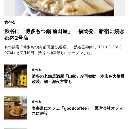
食べる
渋谷に「博多もつ鍋 前田屋」 福岡発、新宿に続き
都内2号店
もつ鍋店「博多もつ鍋 前田屋 渋谷店」（渋谷区神南1、TEL 03-5593-
0734）が7月19日、渋谷・神宮通りにオープンした。
食べる
渋谷の老舗居酒屋「山家」が再始動 本店を大規模
改装、朝・深夜営業も
食べる
表参道にカフェ「goodcoffee」 運営会社オフィ
スに併設