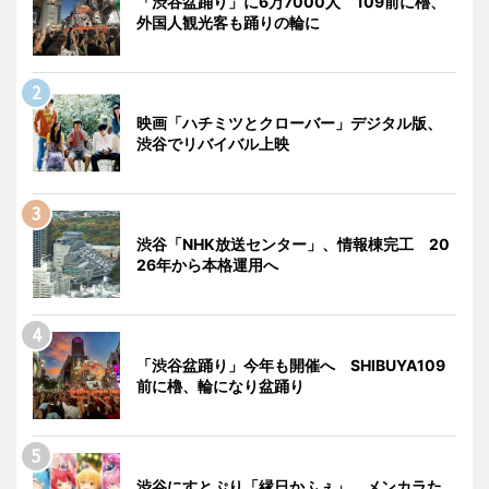
「渋谷盆踊り」に6万7000人 109前に櫓、
外国人観光客も踊りの輪に
映画「ハチミツとクローバー」デジタル版、
渋谷でリバイバル上映
渋谷「NHK放送センター」、情報棟完工 20
26年から本格運用へ
「渋谷盆踊り」今年も開催へ SHIBUYA109
前に櫓、輪になり盆踊り
渋谷にすとぷり「縁日かふぇ」 メンカラた