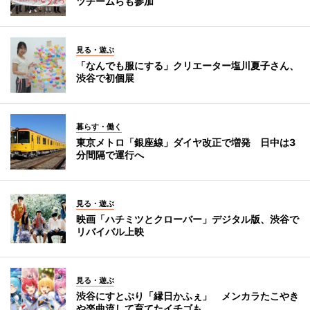
ツチームらも参加
見る・遊ぶ
「なんでも服にする」クリエーター塩川夏子さん、
渋谷で初個展
暮らす・働く
東京メトロ「銀座線」ダイヤ改正で増発 日中は3
分間隔で運行へ
見る・遊ぶ
映画「ハチミツとクローバー」デジタル版、渋谷で
リバイバル上映
見る・遊ぶ
渋谷にすとぷり「縁日かふぇ」 メンカラたこやき
や楽曲流して育てたイチゴも