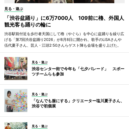
見る・遊ぶ
「渋谷盆踊り」に6万7000人 109前に櫓、外国人
観光客も踊りの輪に
渋谷駅前付近を歩行者天国にして櫓（やぐら）を中心に盆踊りを繰り広
げる「第7回渋谷盆踊り2026」が8月8日に開かれ、歌手のLiSAさんや
伍代夏子さん、芸人・江頭2:50さんらゲスト陣も会場を盛り上げた。
見る・遊ぶ
渋谷センター街で今年も「七夕パレード」 スポー
ツチームらも参加
見る・遊ぶ
「なんでも服にする」クリエーター塩川夏子さん、
渋谷で初個展
見る・遊ぶ