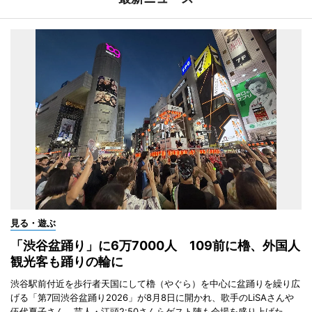
見る・遊ぶ
「渋谷盆踊り」に6万7000人 109前に櫓、外国人
観光客も踊りの輪に
渋谷駅前付近を歩行者天国にして櫓（やぐら）を中心に盆踊りを繰り広
げる「第7回渋谷盆踊り2026」が8月8日に開かれ、歌手のLiSAさんや
伍代夏子さん、芸人・江頭2:50さんらゲスト陣も会場を盛り上げた。