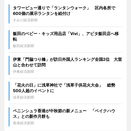
タワービュー通りで「ランタンウォーク」 区内各所で
600個の展示ランタンを絵付け
すみだ経済新聞
飯田のベビー・キッズ用品店「Vivi」、アピタ飯田店へ移
転
飯田経済新聞
伊東「門脇つり橋」が訪日外国人ランキング全国2位 大室
山と合わせて訪問
伊東経済新聞
「花火の日」に浅草神社で「浅草子供花火大会」 総勢
500人超のイベントに
浅草経済新聞
ペニンシュラ香港が中秋節の新メニュー 「ベイクハウ
ス」との新作月餅も
香港経済新聞