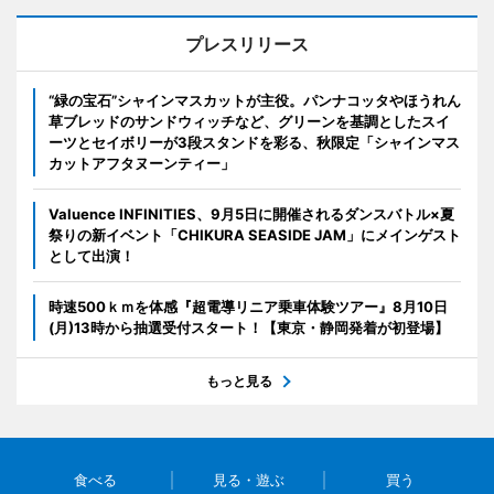
プレスリリース
“緑の宝石”シャインマスカットが主役。パンナコッタやほうれん
草ブレッドのサンドウィッチなど、グリーンを基調としたスイ
ーツとセイボリーが3段スタンドを彩る、秋限定「シャインマス
カットアフタヌーンティー」
Valuence INFINITIES、9月5日に開催されるダンスバトル×夏
祭りの新イベント「CHIKURA SEASIDE JAM」にメインゲスト
として出演！
時速500ｋｍを体感『超電導リニア乗車体験ツアー』8月10日
(月)13時から抽選受付スタート！【東京・静岡発着が初登場】
もっと見る
食べる
見る・遊ぶ
買う