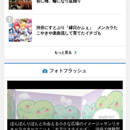
前に櫓、輪になり盆踊り
渋谷にすとぷり「縁日かふぇ」 メンカラた
こやきや楽曲流して育てたイチゴも
もっと見る
フォトフラッシュ
ぼんぼんりぼんと出会える小さな広場のイメージ＝サンリオ
キャラクターユニット「チアリステイルズ」、渋谷で体験型