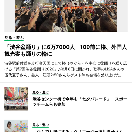
見る・遊ぶ
「渋谷盆踊り」に6万7000人 109前に櫓、外国人
観光客も踊りの輪に
渋谷駅前付近を歩行者天国にして櫓（やぐら）を中心に盆踊りを繰り広
げる「第7回渋谷盆踊り2026」が8月8日に開かれ、歌手のLiSAさんや
伍代夏子さん、芸人・江頭2:50さんらゲスト陣も会場を盛り上げた。
見る・遊ぶ
渋谷センター街で今年も「七夕パレード」 スポー
ツチームらも参加
見る・遊ぶ
「なんでも服にする」クリエーター塩川夏子さん、