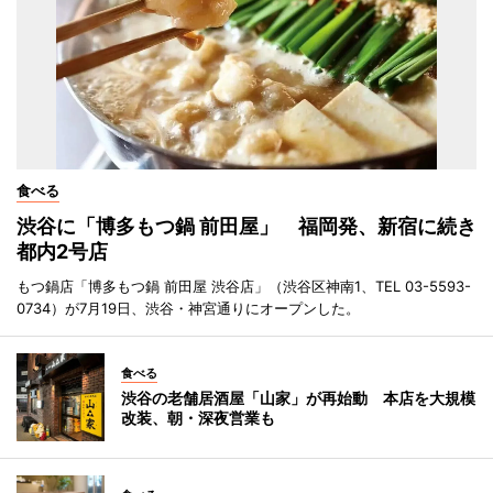
食べる
渋谷に「博多もつ鍋 前田屋」 福岡発、新宿に続き
都内2号店
もつ鍋店「博多もつ鍋 前田屋 渋谷店」（渋谷区神南1、TEL 03-5593-
0734）が7月19日、渋谷・神宮通りにオープンした。
食べる
渋谷の老舗居酒屋「山家」が再始動 本店を大規模
改装、朝・深夜営業も