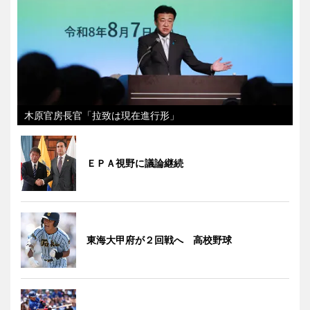
木原官房長官「拉致は現在進行形」
ＥＰＡ視野に議論継続
東海大甲府が２回戦へ 高校野球