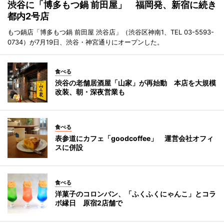
渋谷に「博多もつ鍋 前田屋」 福岡発、新宿に続き
都内2号店
もつ鍋店「博多もつ鍋 前田屋 渋谷店」（渋谷区神南1、TEL 03-5593-
0734）が7月19日、渋谷・神宮通りにオープンした。
食べる
渋谷の老舗居酒屋「山家」が再始動 本店を大規模
改装、朝・深夜営業も
食べる
表参道にカフェ「goodcoffee」 運営会社オフィ
スに併設
食べる
洋菓子のコロンバン、「ふくふくにゃんこ」とコラ
ボ縁日 原宿2店舗で