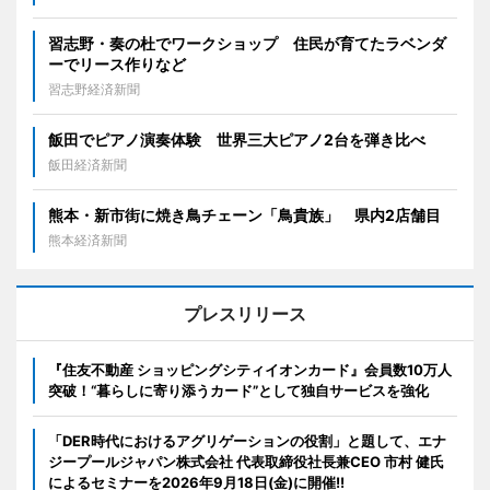
習志野・奏の杜でワークショップ 住民が育てたラベンダ
ーでリース作りなど
習志野経済新聞
飯田でピアノ演奏体験 世界三大ピアノ2台を弾き比べ
飯田経済新聞
熊本・新市街に焼き鳥チェーン「鳥貴族」 県内2店舗目
熊本経済新聞
プレスリリース
『住友不動産 ショッピングシティイオンカード』会員数10万人
突破！“暮らしに寄り添うカード”として独自サービスを強化
「DER時代におけるアグリゲーションの役割」と題して、エナ
ジープールジャパン株式会社 代表取締役社長兼CEO 市村 健氏
によるセミナーを2026年9月18日(金)に開催!!