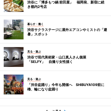
渋谷に「博多もつ鍋 前田屋」 福岡発、新宿に続
き都内2号店
暮らす・働く
渋谷サクラステージに屋外エアコンやミストの「避
暑」スポット
見る・遊ぶ
渋谷で現代美術家・山口真人さん個展
「SELFY」 自撮り女性描く
見る・遊ぶ
「渋谷盆踊り」今年も開催へ SHIBUYA109前に
櫓、輪になり盆踊り