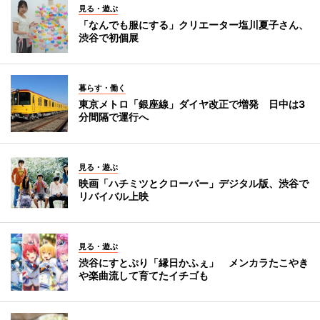
見る・遊ぶ
「なんでも服にする」クリエーター塩川夏子さん、
渋谷で初個展
暮らす・働く
東京メトロ「銀座線」ダイヤ改正で増発 日中は3
分間隔で運行へ
見る・遊ぶ
映画「ハチミツとクローバー」デジタル版、渋谷で
リバイバル上映
見る・遊ぶ
渋谷にすとぷり「縁日かふぇ」 メンカラたこやき
や楽曲流して育てたイチゴも