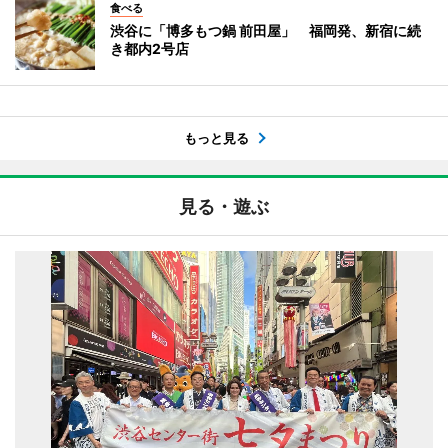
食べる
渋谷に「博多もつ鍋 前田屋」 福岡発、新宿に続
き都内2号店
もっと見る
見る・遊ぶ