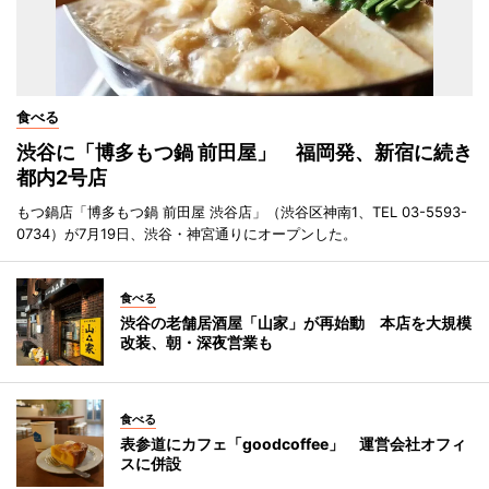
食べる
渋谷に「博多もつ鍋 前田屋」 福岡発、新宿に続き
都内2号店
もつ鍋店「博多もつ鍋 前田屋 渋谷店」（渋谷区神南1、TEL 03-5593-
0734）が7月19日、渋谷・神宮通りにオープンした。
食べる
渋谷の老舗居酒屋「山家」が再始動 本店を大規模
改装、朝・深夜営業も
食べる
表参道にカフェ「goodcoffee」 運営会社オフィ
スに併設