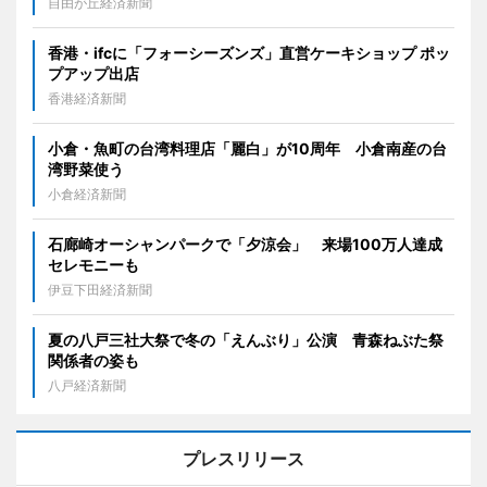
自由が丘経済新聞
香港・ifcに「フォーシーズンズ」直営ケーキショップ ポッ
プアップ出店
香港経済新聞
小倉・魚町の台湾料理店「麗白」が10周年 小倉南産の台
湾野菜使う
小倉経済新聞
石廊崎オーシャンパークで「夕涼会」 来場100万人達成
セレモニーも
伊豆下田経済新聞
夏の八戸三社大祭で冬の「えんぶり」公演 青森ねぶた祭
関係者の姿も
八戸経済新聞
プレスリリース