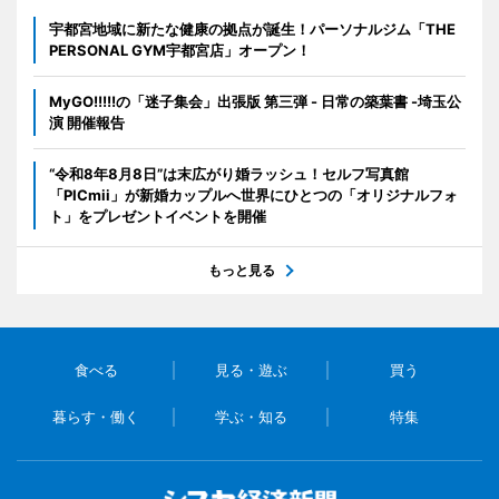
宇都宮地域に新たな健康の拠点が誕生！パーソナルジム「THE
PERSONAL GYM宇都宮店」オープン！
MyGO!!!!!の「迷子集会」出張版 第三弾 - 日常の築葉書 -埼玉公
演 開催報告
“令和8年8月8日”は末広がり婚ラッシュ！セルフ写真館
「PICmii」が新婚カップルへ世界にひとつの「オリジナルフォ
ト」をプレゼントイベントを開催
もっと見る
食べる
見る・遊ぶ
買う
暮らす・働く
学ぶ・知る
特集