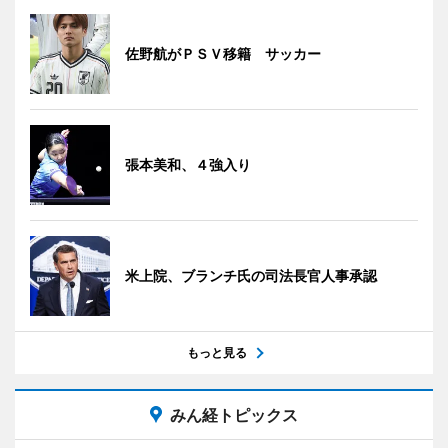
佐野航がＰＳＶ移籍 サッカー
張本美和、４強入り
米上院、ブランチ氏の司法長官人事承認
もっと見る
みん経トピックス