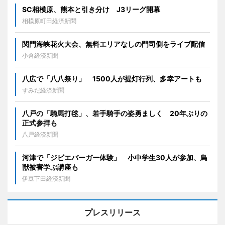
SC相模原、熊本と引き分け J3リーグ開幕
相模原町田経済新聞
関門海峡花火大会、無料エリアなしの門司側をライブ配信
小倉経済新聞
八広で「八八祭り」 1500人が提灯行列、多幸アートも
すみだ経済新聞
八戸の「騎馬打毬」、若手騎手の姿勇ましく 20年ぶりの
正式参拝も
八戸経済新聞
河津で「ジビエバーガー体験」 小中学生30人が参加、鳥
獣被害学ぶ講座も
伊豆下田経済新聞
プレスリリース