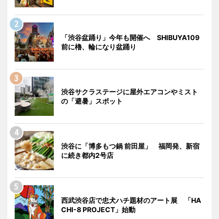
「渋谷盆踊り」今年も開催へ SHIBUYA109
前に櫓、輪になり盆踊り
渋谷サクラステージに屋外エアコンやミスト
の「避暑」スポット
渋谷に「博多もつ鍋 前田屋」 福岡発、新宿
に続き都内2号店
西武渋谷店で忠犬ハチ題材のアート展 「HA
CHI-8 PROJECT」始動