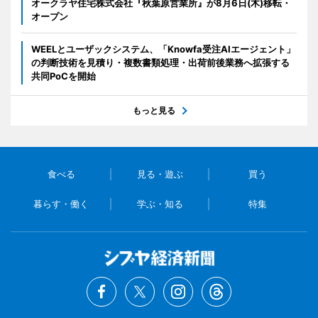
オークラヤ住宅株式会社『秋葉原営業所』が8月6日(木)移転・
オープン
WEELとユーザックシステム、「Knowfa受注AIエージェント」
の判断技術を見積り・複数書類処理・出荷前後業務へ拡張する
共同PoCを開始
もっと見る
食べる
見る・遊ぶ
買う
暮らす・働く
学ぶ・知る
特集