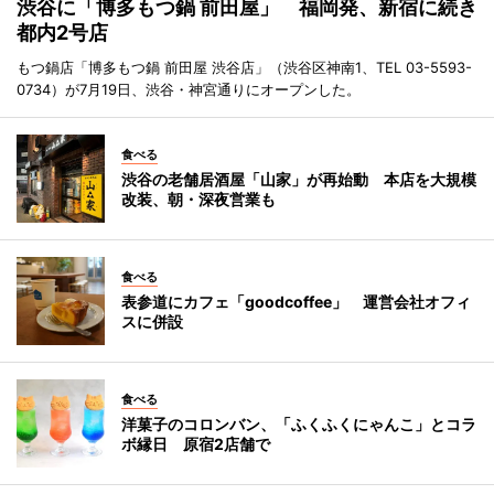
渋谷に「博多もつ鍋 前田屋」 福岡発、新宿に続き
都内2号店
もつ鍋店「博多もつ鍋 前田屋 渋谷店」（渋谷区神南1、TEL 03-5593-
0734）が7月19日、渋谷・神宮通りにオープンした。
食べる
渋谷の老舗居酒屋「山家」が再始動 本店を大規模
改装、朝・深夜営業も
食べる
表参道にカフェ「goodcoffee」 運営会社オフィ
スに併設
食べる
洋菓子のコロンバン、「ふくふくにゃんこ」とコラ
ボ縁日 原宿2店舗で