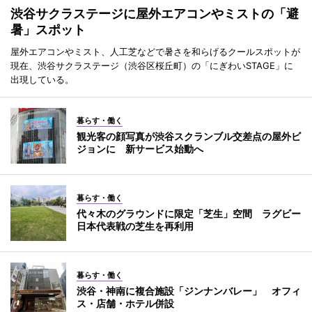
渋谷サクラステージに屋外エアコンやミストの「避
暑」スポット
屋外エアコンやミスト、人工芝などで暑さを和らげるクールスポットが
現在、渋谷サクラステージ（渋谷区桜丘町）の「にぎわいSTAGE」に
出現している。
暮らす・働く
観光客の顔写真が渋谷スクランブル交差点の屋外ビ
ジョンに 新サービス始動へ
暮らす・働く
代々木のグラウンドに限定「芝生」空間 ラグビー
日本代表戦の芝生を再利用
暮らす・働く
渋谷・神南に複合施設「ジンナンバレー」 オフィ
ス・店舗・ホテル併設