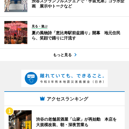
渋谷スクランブルスクエアで「宇宙兄弟」コラボ企
画 展示やトークなど
見る・遊ぶ
夏の風物詩「恵比寿駅前盆踊り」開幕 地元住民
ら、笑顔で踊りに汗流す
もっと見る
アクセスランキング
渋谷の老舗居酒屋「山家」が再始動 本店を
大規模改装、朝・深夜営業も