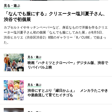
見る・遊ぶ
「なんでも服にする」クリエーター塩川夏子さん、
渋谷で初個展
カプセルトイやキッチンペーパーなど、身近なもので洋服を作るクリエ
ーター塩川夏子さん初の個展「なんでも服にしてみた展」が8月5日、
渋谷ヒカリエ（渋谷区渋谷2）8階のギャラリー「8／CUBE」で始まっ
た。
見る・遊ぶ
映画「ハチミツとクローバー」デジタル版、渋谷で
リバイバル上映
見る・遊ぶ
渋谷にすとぷり「縁日かふぇ」 メンカラたこやき
や楽曲流して育てたイチゴも