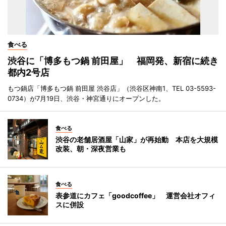
食べる
渋谷に「博多もつ鍋 前田屋」 福岡発、新宿に続き
都内2号店
もつ鍋店「博多もつ鍋 前田屋 渋谷店」（渋谷区神南1、TEL 03-5593-
0734）が7月19日、渋谷・神宮通りにオープンした。
食べる
渋谷の老舗居酒屋「山家」が再始動 本店を大規模
改装、朝・深夜営業も
食べる
表参道にカフェ「goodcoffee」 運営会社オフィ
スに併設