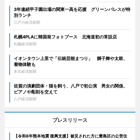
3年連続甲子園出場の関東一高を応援 グリーンパレスが特
別ランチ
江戸川経済新聞
札幌4PLAに韓国発フォトブース 北海道初の常設店
札幌経済新聞
イオンタウン上里で「伝統芸能まつり」 獅子舞や太鼓、
着物体験も
本庄経済新聞
佐賀の演劇団体・猫を飼う、八戸で初公演 男女の関係、
ピアノや彫刻を交えて
八戸経済新聞
プレスリリース
【令和8年熊本地震 復興支援】被災された方に豊島区の公営住