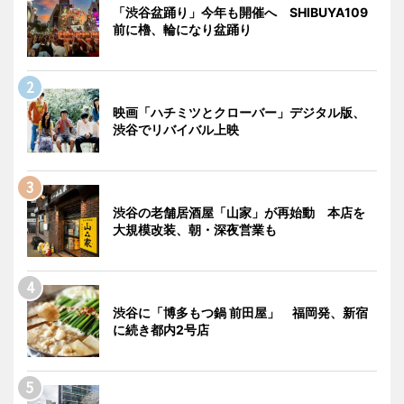
「渋谷盆踊り」今年も開催へ SHIBUYA109
前に櫓、輪になり盆踊り
映画「ハチミツとクローバー」デジタル版、
渋谷でリバイバル上映
渋谷の老舗居酒屋「山家」が再始動 本店を
大規模改装、朝・深夜営業も
渋谷に「博多もつ鍋 前田屋」 福岡発、新宿
に続き都内2号店