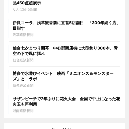
品450点超展示
なんば経済新聞
伊良コーラ、浅草観音前に直営5店舗目 「300年続く店」
目指す
浅草経済新聞
仙台七夕まつり開幕 中心部商店街に大型飾り300本、青
空の下で風に揺れ
仙台経済新聞
博多で水遊びイベント 映画「ミニオンズ＆モンスター
ズ」とコラボ
博多経済新聞
サザンビーチで2年ぶりに花火大会 全国で中止になった花
火玉も再利用
湘南経済新聞