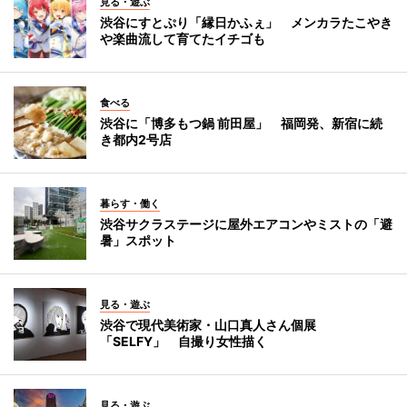
見る・遊ぶ
渋谷にすとぷり「縁日かふぇ」 メンカラたこやき
や楽曲流して育てたイチゴも
食べる
渋谷に「博多もつ鍋 前田屋」 福岡発、新宿に続
き都内2号店
暮らす・働く
渋谷サクラステージに屋外エアコンやミストの「避
暑」スポット
見る・遊ぶ
渋谷で現代美術家・山口真人さん個展
「SELFY」 自撮り女性描く
見る・遊ぶ