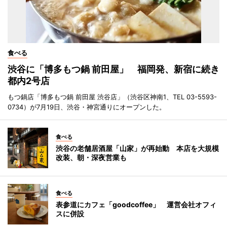
食べる
渋谷に「博多もつ鍋 前田屋」 福岡発、新宿に続き
都内2号店
もつ鍋店「博多もつ鍋 前田屋 渋谷店」（渋谷区神南1、TEL 03-5593-
0734）が7月19日、渋谷・神宮通りにオープンした。
食べる
渋谷の老舗居酒屋「山家」が再始動 本店を大規模
改装、朝・深夜営業も
食べる
表参道にカフェ「goodcoffee」 運営会社オフィ
スに併設