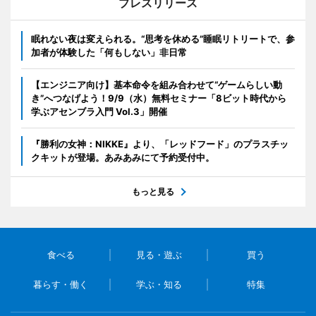
プレスリリース
眠れない夜は変えられる。“思考を休める”睡眠リトリートで、参
加者が体験した「何もしない」非日常
【エンジニア向け】基本命令を組み合わせて“ゲームらしい動
き”へつなげよう！9/9（水）無料セミナー「8ビット時代から
学ぶアセンブラ入門 Vol.3」開催
『勝利の女神：NIKKE』より、「レッドフード」のプラスチッ
クキットが登場。あみあみにて予約受付中。
もっと見る
食べる
見る・遊ぶ
買う
暮らす・働く
学ぶ・知る
特集