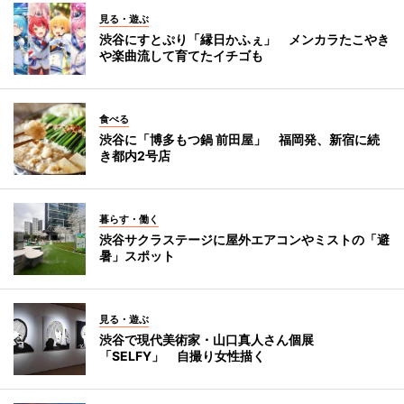
見る・遊ぶ
渋谷にすとぷり「縁日かふぇ」 メンカラたこやき
や楽曲流して育てたイチゴも
食べる
渋谷に「博多もつ鍋 前田屋」 福岡発、新宿に続
き都内2号店
暮らす・働く
渋谷サクラステージに屋外エアコンやミストの「避
暑」スポット
見る・遊ぶ
渋谷で現代美術家・山口真人さん個展
「SELFY」 自撮り女性描く