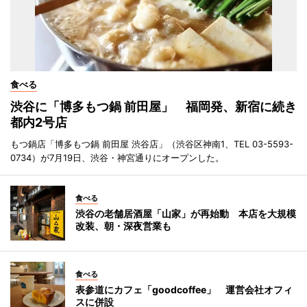
食べる
渋谷に「博多もつ鍋 前田屋」 福岡発、新宿に続き
都内2号店
もつ鍋店「博多もつ鍋 前田屋 渋谷店」（渋谷区神南1、TEL 03-5593-
0734）が7月19日、渋谷・神宮通りにオープンした。
食べる
渋谷の老舗居酒屋「山家」が再始動 本店を大規模
改装、朝・深夜営業も
食べる
表参道にカフェ「goodcoffee」 運営会社オフィ
スに併設