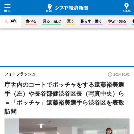
34°C
食べる
見る・遊ぶ
買う
暮らす・働く
学ぶ・知る
フォトフラッシュ
2024.10.02
庁舎内のコートでボッチャをする遠藤裕美選
手（左）や長谷部健渋谷区長（写真中央）ら
＝「ボッチャ」遠藤裕美選手ら渋谷区を表敬
訪問