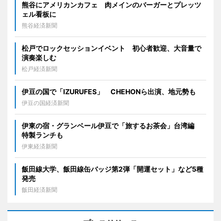
熊谷にアメリカンカフェ 肉メインのバーガーとプレッツ
ェル看板に
熊谷経済新聞
松戸でロックセッションイベント 初心者歓迎、大音量で
演奏楽しむ
松戸経済新聞
伊豆の国で「IZURUFES」 CHEHONら出演、地元勢も
伊豆の国経済新聞
伊東の宿・グランベール伊豆で「旅するお茶会」台湾編
特製ランチも
伊東経済新聞
飯田線大学、飯田線缶バッジ第2弾「開運セット」など5種
発売
飯田経済新聞