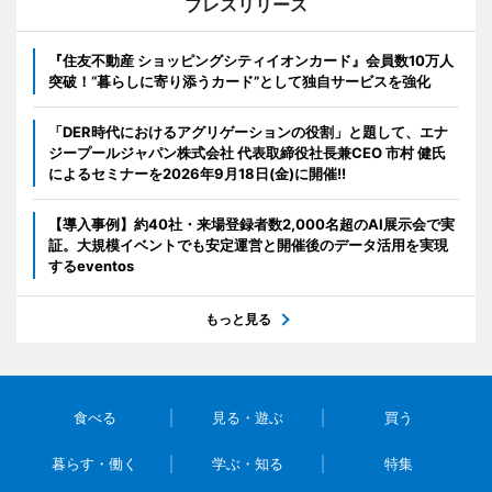
プレスリリース
『住友不動産 ショッピングシティイオンカード』会員数10万人
突破！“暮らしに寄り添うカード”として独自サービスを強化
「DER時代におけるアグリゲーションの役割」と題して、エナ
ジープールジャパン株式会社 代表取締役社長兼CEO 市村 健氏
によるセミナーを2026年9月18日(金)に開催!!
【導入事例】約40社・来場登録者数2,000名超のAI展示会で実
証。大規模イベントでも安定運営と開催後のデータ活用を実現
するeventos
もっと見る
食べる
見る・遊ぶ
買う
暮らす・働く
学ぶ・知る
特集