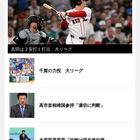
吉田は２安打１打点 大リーグ
千賀の力投 大リーグ
高市首相靖国参拝「適切に判断」
木原官房長官「拉致は現在進行形」