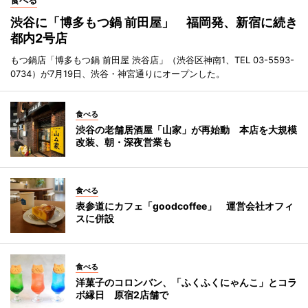
渋谷に「博多もつ鍋 前田屋」 福岡発、新宿に続き
都内2号店
もつ鍋店「博多もつ鍋 前田屋 渋谷店」（渋谷区神南1、TEL 03-5593-
0734）が7月19日、渋谷・神宮通りにオープンした。
食べる
渋谷の老舗居酒屋「山家」が再始動 本店を大規模
改装、朝・深夜営業も
食べる
表参道にカフェ「goodcoffee」 運営会社オフィ
スに併設
食べる
洋菓子のコロンバン、「ふくふくにゃんこ」とコラ
ボ縁日 原宿2店舗で