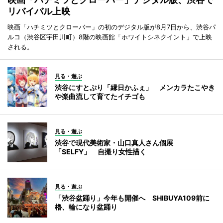
リバイバル上映
映画「ハチミツとクローバー」の初のデジタル版が8月7日から、渋谷パ
ルコ（渋谷区宇田川町）8階の映画館「ホワイトシネクイント」で上映
される。
見る・遊ぶ
渋谷にすとぷり「縁日かふぇ」 メンカラたこやき
や楽曲流して育てたイチゴも
見る・遊ぶ
渋谷で現代美術家・山口真人さん個展
「SELFY」 自撮り女性描く
見る・遊ぶ
「渋谷盆踊り」今年も開催へ SHIBUYA109前に
櫓、輪になり盆踊り