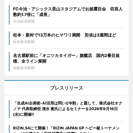
FC今治・アシックス里山スタジアムでお披露目会 収容人
数約1.7倍に「成長」
今治経済新聞
松本・新村で13万本のヒマワリ満開 見頃は3週間ほど
松本経済新聞
名古屋駅前に「オニツカタイガー」旗艦店 国内2番目規
模、全ライン展開
名駅経済新聞
プレスリリース
「生成AI企画術-AI活用は問いが9割」と題して、株式会社オク
ノテ 代表取締役 清水 覚氏によるセミナーを2026年9月16日
(水)に開催!!
RIZIN.54にて開催！「RIZIN JAPAN GP ヘビー級トーナメン