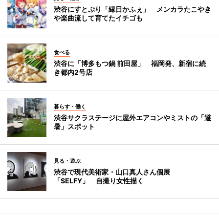
渋谷にすとぷり「縁日かふぇ」 メンカラたこやき
や楽曲流して育てたイチゴも
食べる
渋谷に「博多もつ鍋 前田屋」 福岡発、新宿に続
き都内2号店
暮らす・働く
渋谷サクラステージに屋外エアコンやミストの「避
暑」スポット
見る・遊ぶ
渋谷で現代美術家・山口真人さん個展
「SELFY」 自撮り女性描く