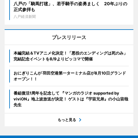
八戸の「騎馬打毬」、若手騎手の姿勇ましく 20年ぶりの
正式参拝も
八戸経済新聞
プレスリリース
本編完結＆TVアニメ化決定！「悪役のエンディングは死のみ」
完結記念イベントを8/9よりピッコマで開催
おにぎりこんが 羽田空港第一ターミナル店が8月10日グランド
オープン！！
番組復活1周年を記念して 『マンガのラジオ supported by
viviON』地上波放送が決定！ ゲストは『宇宙兄弟』の小山宙哉
先生
もっと見る