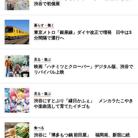
渋谷で初個展
暮らす・働く
東京メトロ「銀座線」ダイヤ改正で増発 日中は3
分間隔で運行へ
見る・遊ぶ
映画「ハチミツとクローバー」デジタル版、渋谷で
リバイバル上映
見る・遊ぶ
渋谷にすとぷり「縁日かふぇ」 メンカラたこやき
や楽曲流して育てたイチゴも
食べる
渋谷に「博多もつ鍋 前田屋」 福岡発、新宿に続