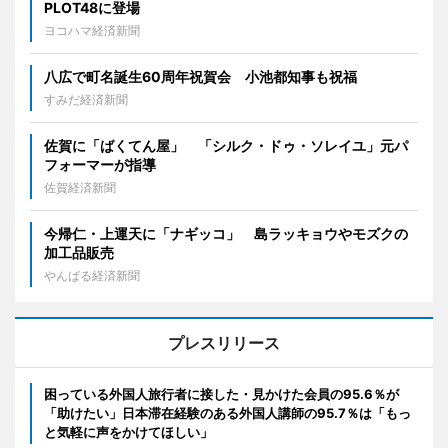
PLOT48に登場
ヨコハマ経済新聞
八広で町名誕生60周年祝賀会 小池都知事も祝福
すみだ経済新聞
佐賀に「ばくてん屋」 「シルク・ドゥ・ソレイユ」元パ
フォーマーが指導
佐賀経済新聞
今帰仁・上運天に「ナギッコ」 島ラッキョウやモズクの
加工品販売
やんばる経済新聞
プレスリリース
困っている外国人旅行者に接した・見かけた会員の95.6％が
「助けたい」日本滞在経験のある外国人講師の95.7％は「もっ
と気軽に声をかけてほしい」