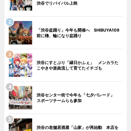
渋谷でリバイバル上映
「渋谷盆踊り」今年も開催へ SHIBUYA109
前に櫓、輪になり盆踊り
渋谷にすとぷり「縁日かふぇ」 メンカラた
こやきや楽曲流して育てたイチゴも
渋谷センター街で今年も「七夕パレード」
スポーツチームらも参加
渋谷の老舗居酒屋「山家」が再始動 本店を