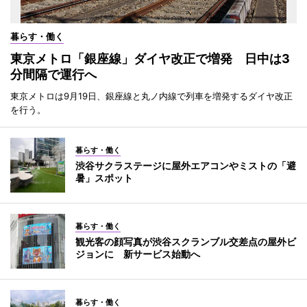
暮らす・働く
東京メトロ「銀座線」ダイヤ改正で増発 日中は3
分間隔で運行へ
東京メトロは9月19日、銀座線と丸ノ内線で列車を増発するダイヤ改正
を行う。
暮らす・働く
渋谷サクラステージに屋外エアコンやミストの「避
暑」スポット
暮らす・働く
観光客の顔写真が渋谷スクランブル交差点の屋外ビ
ジョンに 新サービス始動へ
暮らす・働く