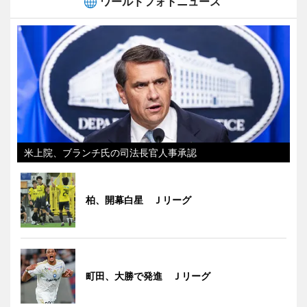
ワールドフォトニュース
米上院、ブランチ氏の司法長官人事承認
柏、開幕白星 Ｊリーグ
町田、大勝で発進 Ｊリーグ