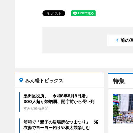
前の
みん経トピックス
特集
墨田区役所、「令和8年8月8日婚」
300人超が婚姻届、開庁前から長い列
すみだ経済新聞
浦和で「親子の居場所なつまつり」 浴
衣姿でヨーヨー釣りや和太鼓楽しむ