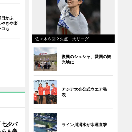
縁日かふ
こやきや楽
チゴも
佐々木６回２失点 大リーグ
復興のシュシャ、愛国の観
光地に
アジア大会公式ウエア発
表
「七夕パ
ライン川渇水が水運直撃
ムらも参