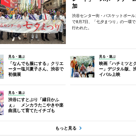
加
渋谷センター街・バスケットボール
で8月7日、「七夕まつり」の一環
行われた。
見る・遊ぶ
見る・遊ぶ
「なんでも服にする」クリエ
映画「ハチミツと
ーター塩川夏子さん、渋谷で
ー」デジタル版、
初個展
イバル上映
見る・遊ぶ
渋谷にすとぷり「縁日かふ
ぇ」 メンカラたこやきや楽
曲流して育てたイチゴも
もっと見る