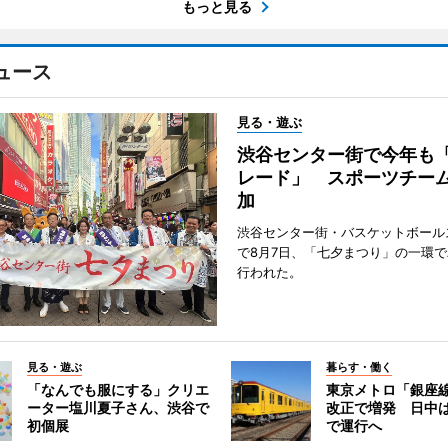
もっと見る
ュース
見る・遊ぶ
渋谷センター街で今年も
レード」 スポーツチー
加
渋谷センター街・バスケットボール
で8月7日、「七夕まつり」の一環
行われた。
見る・遊ぶ
暮らす・働く
「なんでも服にする」クリエ
東京メトロ「銀座
ーター塩川夏子さん、渋谷で
改正で増発 日中
初個展
で運行へ