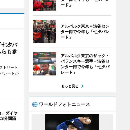
ード」
アルバルク東京＝渋谷セン
ター街で今年も「七夕パレ
ード」
「七夕パ
ムらも参
アルバルク東京のザック・
バランスキー選手＝渋谷セ
ンター街で今年も「七夕パ
ストリート
レード」
でパレードが
もっと見る
ワールドフォトニュース
線」ダイヤ
は3分間隔