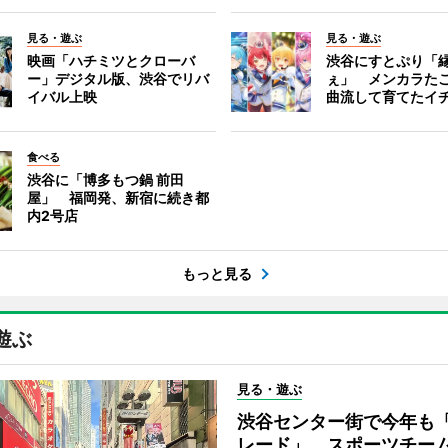
見る・遊ぶ
見る・遊ぶ
映画「ハチミツとクローバ
渋谷にすとぷり「
ー」デジタル版、渋谷でリバ
ぇ」 メンカラた
イバル上映
曲流して育てたイ
食べる
渋谷に「博多もつ鍋 前田
屋」 福岡発、新宿に続き都
内2号店
もっと見る
遊ぶ
見る・遊ぶ
渋谷センター街で今年も
レード」 スポーツチー