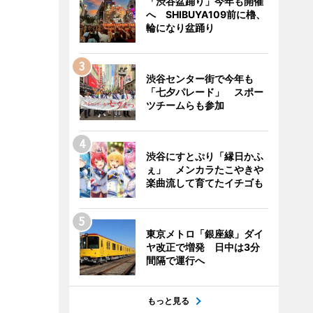
「渋谷盆踊り」今年も開催
へ SHIBUYA109前に櫓、
輪になり盆踊り
渋谷センター街で今年も
「七夕パレード」 スポー
ツチームらも参加
渋谷にすとぷり「縁日かふ
ぇ」 メンカラたこやきや
楽曲流して育てたイチゴも
東京メトロ「銀座線」ダイ
ヤ改正で増発 日中は3分
間隔で運行へ
もっと見る