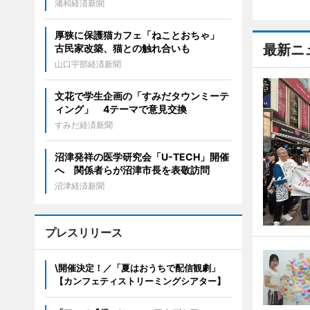
浦和経済新聞
厚狭に保護猫カフェ「ねことおちゃ」
最新ニ
古民家改築、猫との触れ合いも
山口宇部経済新聞
文花で学生企画の「すみだタウンミーテ
ィング」 4テーマで意見交換
すみだ経済新聞
沼津発祥の医学研究会「U-TECH」開催
へ 関係者らが沼津市長を表敬訪問
沼津経済新聞
プレスリリース
\開催決定！／「夏はおうちで配信観劇」
【カンフェティストリーミングシアター】