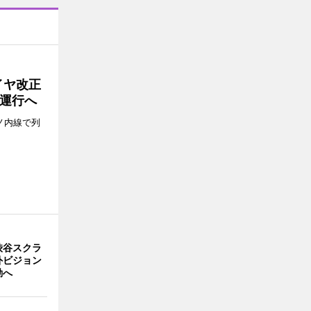
イヤ改正
運行へ
ノ内線で列
渋谷スクラ
外ビジョン
動へ