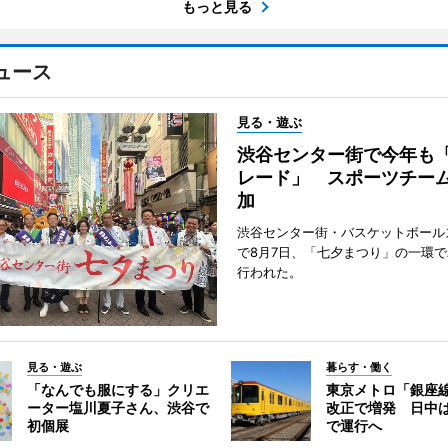
もっと見る
ュース
見る・遊ぶ
渋谷センター街で今年も
レード」 スポーツチー
加
渋谷センター街・バスケットボール
で8月7日、「七夕まつり」の一環
行われた。
見る・遊ぶ
暮らす・働く
「なんでも服にする」クリエ
東京メトロ「銀座
ーター塩川夏子さん、渋谷で
改正で増発 日中
初個展
で運行へ