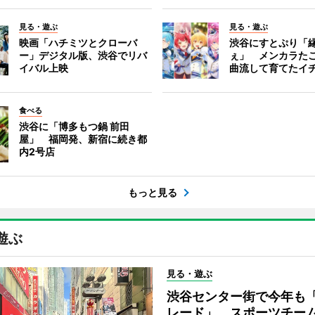
見る・遊ぶ
見る・遊ぶ
映画「ハチミツとクローバ
渋谷にすとぷり「
ー」デジタル版、渋谷でリバ
ぇ」 メンカラた
イバル上映
曲流して育てたイ
食べる
渋谷に「博多もつ鍋 前田
屋」 福岡発、新宿に続き都
内2号店
もっと見る
遊ぶ
見る・遊ぶ
渋谷センター街で今年も
レード」 スポーツチー