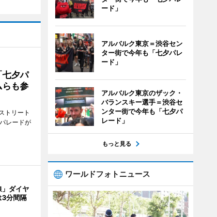
ード」
アルバルク東京＝渋谷セン
ター街で今年も「七夕パレ
ード」
「七夕パ
ムらも参
アルバルク東京のザック・
バランスキー選手＝渋谷セ
ンター街で今年も「七夕パ
ストリート
レード」
でパレードが
もっと見る
ワールドフォトニュース
線」ダイヤ
は3分間隔