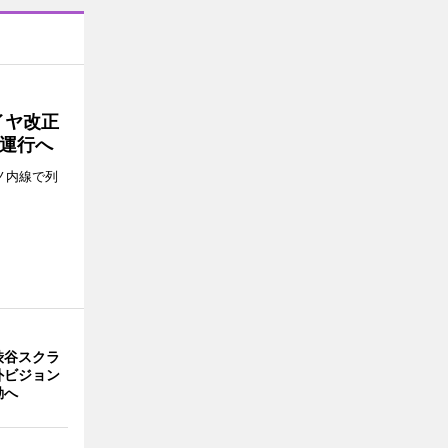
イヤ改正
運行へ
ノ内線で列
渋谷スクラ
外ビジョン
動へ