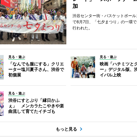
加
渋谷センター街・バスケットボール
で8月7日、「七夕まつり」の一環
行われた。
見る・遊ぶ
見る・遊ぶ
「なんでも服にする」クリエ
映画「ハチミツと
ーター塩川夏子さん、渋谷で
ー」デジタル版、
初個展
イバル上映
見る・遊ぶ
渋谷にすとぷり「縁日かふ
ぇ」 メンカラたこやきや楽
曲流して育てたイチゴも
もっと見る