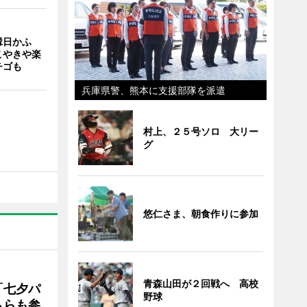
縁日かふ
こやきや楽
チゴも
兵庫県警、熊本に支援部隊を派遣
村上、２５号ソロ 大リー
グ
悠仁さま、朝食作りに参加
青森山田が２回戦へ 高校
「七夕パ
野球
ムらも参