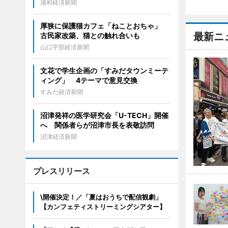
浦和経済新聞
厚狭に保護猫カフェ「ねことおちゃ」
最新ニ
古民家改築、猫との触れ合いも
山口宇部経済新聞
文花で学生企画の「すみだタウンミーテ
ィング」 4テーマで意見交換
すみだ経済新聞
沼津発祥の医学研究会「U-TECH」開催
へ 関係者らが沼津市長を表敬訪問
沼津経済新聞
プレスリリース
\開催決定！／「夏はおうちで配信観劇」
【カンフェティストリーミングシアター】