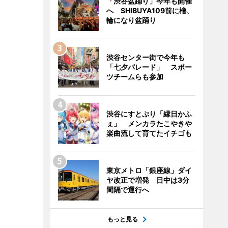
「渋谷盆踊り」今年も開催
へ SHIBUYA109前に櫓、
輪になり盆踊り
渋谷センター街で今年も
「七夕パレード」 スポー
ツチームらも参加
渋谷にすとぷり「縁日かふ
ぇ」 メンカラたこやきや
楽曲流して育てたイチゴも
東京メトロ「銀座線」ダイ
ヤ改正で増発 日中は3分
間隔で運行へ
もっと見る