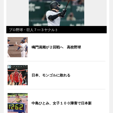
プロ野球・巨人７―３ヤクルト
鳴門渦潮が２回戦へ 高校野球
日本、モンゴルに敗れる
中島ひとみ、女子１００障害で日本新