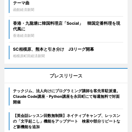
テーマ曲
函館経済新聞
香港・九龍塘に韓国料理店「Social」 韓国定番料理を現
代風に
香港経済新聞
SC相模原、熊本と引き分け J3リーグ開幕
相模原町田経済新聞
プレスリリース
テックジム、法人向けにプログラミング講師を客先常駐派遣。
Claude Code講座・Python講座を永田町にて毎週無料で対面
開催
【英会話レッスン回数無制限】ネイティブキャンプ、レッスン
の「文字起こし」機能をアップデート 検索や部分リピートな
ど新機能を追加