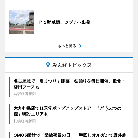
Ｐ１哨戒機、ジブチへ出発
もっと見る
みん経トピックス
名古屋城で「夏まつり」開幕 盆踊りを毎日開催、飲食・
縁日ブースも
名駅経済新聞
大丸札幌店で任天堂ポップアップストア 「どうぶつの
森」特設エリアも
札幌経済新聞
OMO5函館で「函館夜景の日」 手回しオルガンで野外劇