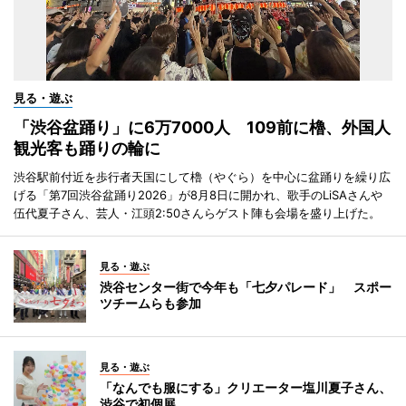
見る・遊ぶ
「渋谷盆踊り」に6万7000人 109前に櫓、外国人
観光客も踊りの輪に
渋谷駅前付近を歩行者天国にして櫓（やぐら）を中心に盆踊りを繰り広
げる「第7回渋谷盆踊り2026」が8月8日に開かれ、歌手のLiSAさんや
伍代夏子さん、芸人・江頭2:50さんらゲスト陣も会場を盛り上げた。
見る・遊ぶ
渋谷センター街で今年も「七夕パレード」 スポー
ツチームらも参加
見る・遊ぶ
「なんでも服にする」クリエーター塩川夏子さん、
渋谷で初個展