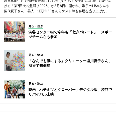
渋谷駅前付近を歩行者天国にして櫓（やぐら）を中心に盆踊りを繰り広
げる「第7回渋谷盆踊り2026」が8月8日に開かれ、歌手のLiSAさんや
伍代夏子さん、芸人・江頭2:50さんらゲスト陣も会場を盛り上げた。
見る・遊ぶ
渋谷センター街で今年も「七夕パレード」 スポー
ツチームらも参加
見る・遊ぶ
「なんでも服にする」クリエーター塩川夏子さん、
渋谷で初個展
見る・遊ぶ
映画「ハチミツとクローバー」デジタル版、渋谷で
リバイバル上映