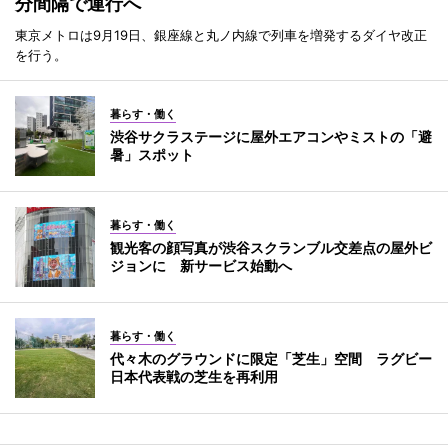
分間隔で運行へ
東京メトロは9月19日、銀座線と丸ノ内線で列車を増発するダイヤ改正
を行う。
暮らす・働く
渋谷サクラステージに屋外エアコンやミストの「避
暑」スポット
暮らす・働く
観光客の顔写真が渋谷スクランブル交差点の屋外ビ
ジョンに 新サービス始動へ
暮らす・働く
代々木のグラウンドに限定「芝生」空間 ラグビー
日本代表戦の芝生を再利用