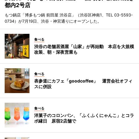
都内2号店
もつ鍋店「博多もつ鍋 前田屋 渋谷店」（渋谷区神南1、TEL 03-5593-
0734）が7月19日、渋谷・神宮通りにオープンした。
食べる
渋谷の老舗居酒屋「山家」が再始動 本店を大規模
改装、朝・深夜営業も
食べる
表参道にカフェ「goodcoffee」 運営会社オフィ
スに併設
食べる
洋菓子のコロンバン、「ふくふくにゃんこ」とコラ
ボ縁日 原宿2店舗で