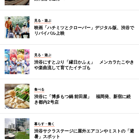
見る・遊ぶ
映画「ハチミツとクローバー」デジタル版、渋谷で
リバイバル上映
見る・遊ぶ
渋谷にすとぷり「縁日かふぇ」 メンカラたこやき
や楽曲流して育てたイチゴも
食べる
渋谷に「博多もつ鍋 前田屋」 福岡発、新宿に続
き都内2号店
暮らす・働く
渋谷サクラステージに屋外エアコンやミストの「避
暑」スポット