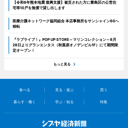
【令和8年熊本地震 復興支援】被災された方に豊島区の公営住
宅等10戸を無償で貸し出します
医療介護ネットワーク協同組合 本店事務所をサンシャイン60へ
移転
『ラブライブ！』POP UP STORE～マリンコレクション～8月
28日よりグランエンタス（秋葉原オノデンビル1F）にて期間限
定オープン！
もっと見る
食べる
見る・遊ぶ
買う
暮らす・働く
学ぶ・知る
特集