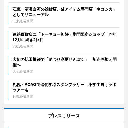
江東・清澄白河の雑貨店、猫アイテム専門店「ネコシカ」
としてリニューアル
江東経済新聞
遠鉄百貨店に「トーキョー煎餅」期間限定ショップ 昨年
12月に続き2回目
浜松経済新聞
大仙の払田柵跡で「まつり彩夏せんぼく」 新企画加え開
催へ
大仙経済新聞
札幌・AOAOで進化学ぶスタンプラリー 小学生向けラボ
ツアーも
札幌経済新聞
プレスリリース