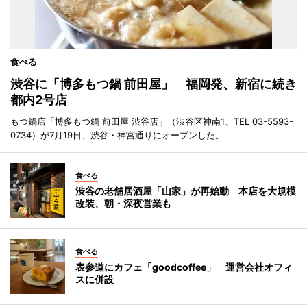
食べる
渋谷に「博多もつ鍋 前田屋」 福岡発、新宿に続き
都内2号店
もつ鍋店「博多もつ鍋 前田屋 渋谷店」（渋谷区神南1、TEL 03-5593-
0734）が7月19日、渋谷・神宮通りにオープンした。
食べる
渋谷の老舗居酒屋「山家」が再始動 本店を大規模
改装、朝・深夜営業も
食べる
表参道にカフェ「goodcoffee」 運営会社オフィ
スに併設