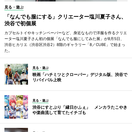
見る・遊ぶ
「なんでも服にする」クリエーター塩川夏子さん、
渋谷で初個展
カプセルトイやキッチンペーパーなど、身近なもので洋服を作るクリエ
ーター塩川夏子さん初の個展「なんでも服にしてみた展」が8月5日、
渋谷ヒカリエ（渋谷区渋谷2）8階のギャラリー「8／CUBE」で始まっ
た。
見る・遊ぶ
映画「ハチミツとクローバー」デジタル版、渋谷で
リバイバル上映
見る・遊ぶ
渋谷にすとぷり「縁日かふぇ」 メンカラたこやき
や楽曲流して育てたイチゴも