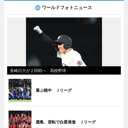
ワールドフォトニュース
長崎日大が２回戦へ 高校野球
喜ぶ植中 Ｊリーグ
鹿島、逆転で白星発進 Ｊリーグ