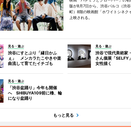
映画「ハチミツとクローバー」の初
版が8月7日から、渋谷パルコ（渋
町）8階の映画館「ホワイトシネク
上映される。
見る・遊ぶ
見る・遊ぶ
渋谷にすとぷり「縁日かふ
渋谷で現代美術家
ぇ」 メンカラたこやきや楽
さん個展「SELF
曲流して育てたイチゴも
女性描く
見る・遊ぶ
「渋谷盆踊り」今年も開催
へ SHIBUYA109前に櫓、輪
になり盆踊り
もっと見る