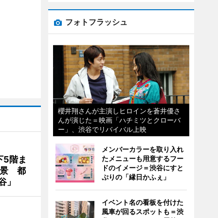
フォトフラッシュ
櫻井翔さんが主演しヒロインを蒼井優さ
んが演じた＝映画「ハチミツとクローバ
ー」、渋谷でリバイバル上映
メンバーカラーを取り入れ
下5階ま
たメニューも用意するフー
ドのイメージ＝渋谷にすと
夜景 都
ぷりの「縁日かふぇ」
谷」
イベント名の看板を付けた
風車が回るスポットも＝渋