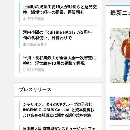
上里町の児童生徒16人が町長らと意見交
最新ニ
換 議場で町への提案、再質問も
本庄経済新聞
河内小阪の「cuisine HAGI」が2周年
旬の食材使い、日替わりで
東大阪経済新聞
平川・長谷川鉄工が全国大会一次審査に
挑む 浮世絵を10層の鋼板で再現
弘前経済新聞
プレスリリース
シャリオン、タイのCPグループの子会社
INGENS GLOBUS Co., Ltd. と資本提携お
よび合弁会社設立に関する調印式を実施
日本最大級 都市型ダンスミュージックフェ