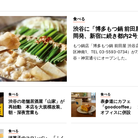
食べる
渋谷に「博多もつ鍋 前田
岡発、新宿に続き都内2号
もつ鍋店「博多もつ鍋 前田屋 渋谷
区神南1、TEL 03-5593-0734）が
谷・神宮通りにオープンした。
食べる
食べる
渋谷の老舗居酒屋「山家」が
表参道にカフェ
再始動 本店を大規模改装、
「goodcoffee
朝・深夜営業も
オフィスに併設
食べる
洋菓子のコロンバン、「ふく