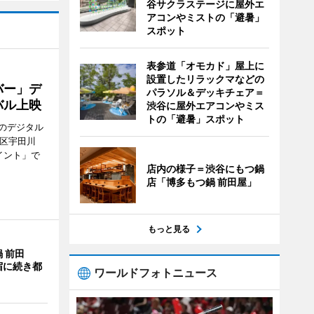
谷サクラステージに屋外エ
アコンやミストの「避暑」
スポット
表参道「オモカド」屋上に
設置したリラックマなどの
バー」デ
パラソル＆デッキチェア＝
バル上映
渋谷に屋外エアコンやミス
トの「避暑」スポット
のデジタル
谷区宇田川
イント」で
店内の様子＝渋谷にもつ鍋
店「博多もつ鍋 前田屋」
もっと見る
 前田
宿に続き都
ワールドフォトニュース