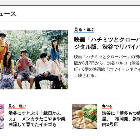
ュース
見る・遊ぶ
映画「ハチミツとクロー
ジタル版、渋谷でリバイ
映画「ハチミツとクローバー」の初
版が8月7日から、渋谷パルコ（渋
町）8階の映画館「ホワイトシネク
上映される。
見る・遊ぶ
食べる
渋谷にすとぷり「縁日かふ
渋谷に「博多もつ鍋
ぇ」 メンカラたこやきや楽
屋」 福岡発、新
曲流して育てたイチゴも
内2号店