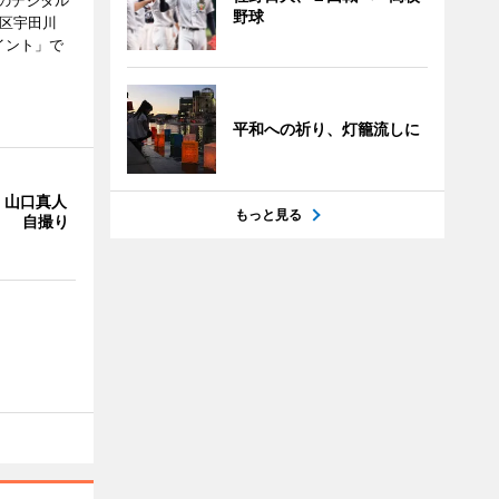
のデジタル
野球
谷区宇田川
イント」で
平和への祈り、灯籠流しに
・山口真人
もっと見る
Y」 自撮り