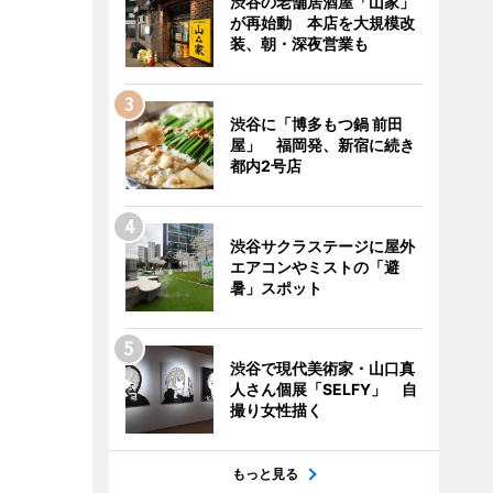
渋谷の老舗居酒屋「山家」
が再始動 本店を大規模改
装、朝・深夜営業も
渋谷に「博多もつ鍋 前田
屋」 福岡発、新宿に続き
都内2号店
渋谷サクラステージに屋外
エアコンやミストの「避
暑」スポット
渋谷で現代美術家・山口真
人さん個展「SELFY」 自
撮り女性描く
もっと見る