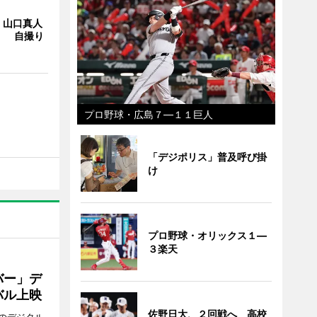
・山口真人
Y」 自撮り
プロ野球・広島７―１１巨人
「デジポリス」普及呼び掛
け
プロ野球・オリックス１―
３楽天
バー」デ
バル上映
佐野日大、２回戦へ 高校