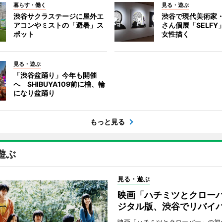
暮らす・働く
見る・遊ぶ
渋谷サクラステージに屋外エ
渋谷で現代美術家
アコンやミストの「避暑」ス
さん個展「SELF
ポット
女性描く
見る・遊ぶ
「渋谷盆踊り」今年も開催
へ SHIBUYA109前に櫓、輪
になり盆踊り
もっと見る
遊ぶ
見る・遊ぶ
映画「ハチミツとクロー
ジタル版、渋谷でリバイ