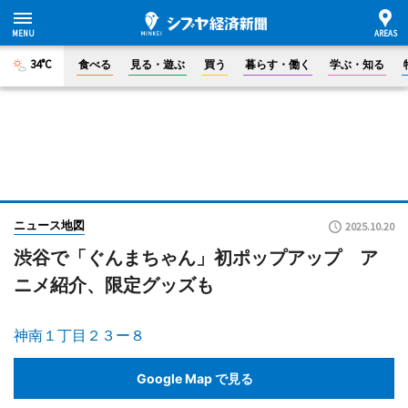
34°C
食べる
見る・遊ぶ
買う
暮らす・働く
学ぶ・知る
ニュース地図
2025.10.20
渋谷で「ぐんまちゃん」初ポップアップ ア
ニメ紹介、限定グッズも
神南１丁目２３ー８
Google Map で見る