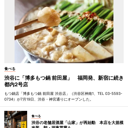
食べる
渋谷に「博多もつ鍋 前田屋」 福岡発、新宿に続き
都内2号店
もつ鍋店「博多もつ鍋 前田屋 渋谷店」（渋谷区神南1、TEL 03-5593-
0734）が7月19日、渋谷・神宮通りにオープンした。
食べる
渋谷の老舗居酒屋「山家」が再始動 本店を大規模
改装、朝・深夜営業も