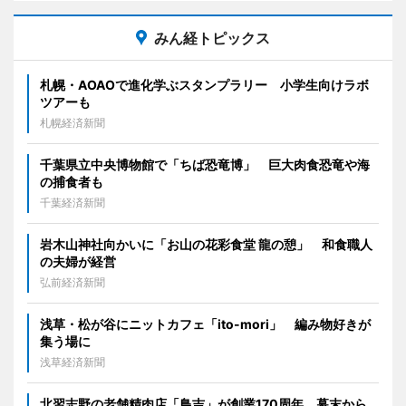
みん経トピックス
札幌・AOAOで進化学ぶスタンプラリー 小学生向けラボ
ツアーも
札幌経済新聞
千葉県立中央博物館で「ちば恐竜博」 巨大肉食恐竜や海
の捕食者も
千葉経済新聞
岩木山神社向かいに「お山の花彩食堂 龍の憩」 和食職人
の夫婦が経営
弘前経済新聞
浅草・松が谷にニットカフェ「ito-mori」 編み物好きが
集う場に
浅草経済新聞
北習志野の老舗精肉店「鳥吉」が創業170周年 幕末から