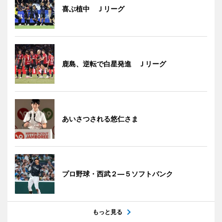
喜ぶ植中 Ｊリーグ
鹿島、逆転で白星発進 Ｊリーグ
あいさつされる悠仁さま
プロ野球・西武２―５ソフトバンク
もっと見る