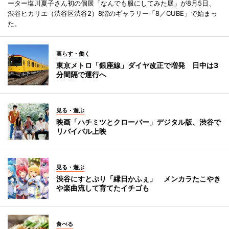
ーター塩川夏子さん初の個展「なんでも服にしてみた展」が8月5日、
渋谷ヒカリエ（渋谷区渋谷2）8階のギャラリー「8／CUBE」で始まっ
た。
暮らす・働く
東京メトロ「銀座線」ダイヤ改正で増発 日中は3
分間隔で運行へ
見る・遊ぶ
映画「ハチミツとクローバー」デジタル版、渋谷で
リバイバル上映
見る・遊ぶ
渋谷にすとぷり「縁日かふぇ」 メンカラたこやき
や楽曲流して育てたイチゴも
食べる