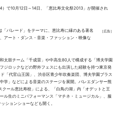
で10月12日～14日、「恵比寿文化祭2013」が開催され
は「パレード」をテーマに、恵比寿に縁のある著名
［広告］
、アート・ダンス・音楽・ファッション・映像な
和太鼓チーム「千成雷」や中高生80人で構成する「博夫学園
フジロックなどの野外フェスにも出演した経験を持つ東京発
」、バンド「代官山王国」、渋谷区青少年吹奏楽団、博夫学園ブラス
中学」などによる音楽のステージを展開。バレエダンサー熊
スクール恵比寿校」による、「白鳥の湖」内「オデットと王
ール生のミニパフォーマンス「マチネ・ミュージカル」、服
ファッションショーなども開く。