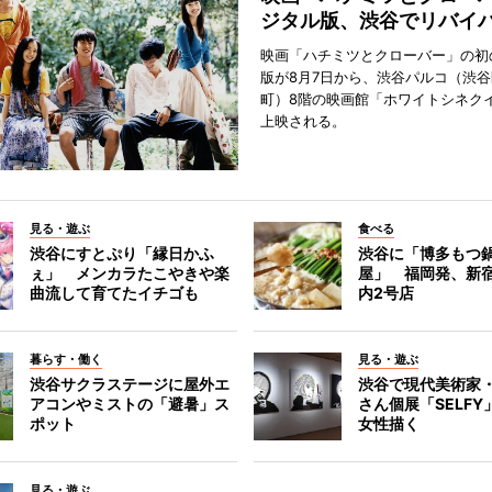
ジタル版、渋谷でリバイ
映画「ハチミツとクローバー」の初
版が8月7日から、渋谷パルコ（渋
町）8階の映画館「ホワイトシネク
上映される。
見る・遊ぶ
食べる
渋谷にすとぷり「縁日かふ
渋谷に「博多もつ鍋
ぇ」 メンカラたこやきや楽
屋」 福岡発、新
曲流して育てたイチゴも
内2号店
暮らす・働く
見る・遊ぶ
渋谷サクラステージに屋外エ
渋谷で現代美術家
アコンやミストの「避暑」ス
さん個展「SELF
ポット
女性描く
見る・遊ぶ