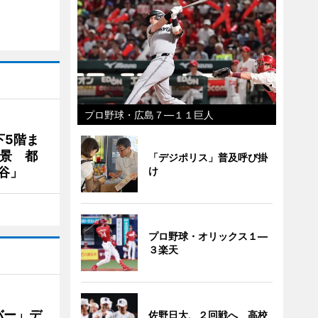
プロ野球・広島７―１１巨人
下5階ま
夜景 都
「デジポリス」普及呼び掛
谷」
け
プロ野球・オリックス１―
３楽天
バー」デ
佐野日大、２回戦へ 高校