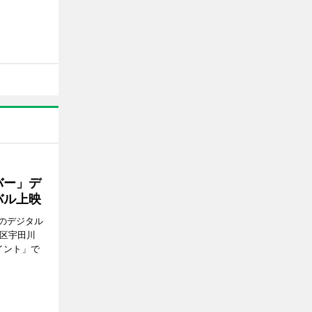
バー」デ
バル上映
のデジタル
谷区宇田川
イント」で