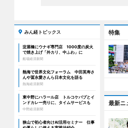
みん経トピックス
特集
淀屋橋にウナギ専門店 1000度の炭火
で焼き上げ「外カリ、中ふわ」に
船場経済新聞
熱海で世界文化フォーラム 中田英寿さ
んや冨永愛さんら日本文化を語る
熱海経済新聞
東中野にハラール店 トルコケバブとイ
最新ニ
ンドカレー売りに、タイムサービスも
中野経済新聞
狭山で初心者向けAI活用セミナー 仕事
や暮らしに使える実践法紹介