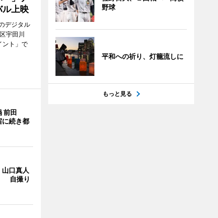
野球
バル上映
のデジタル
谷区宇田川
イント」で
平和への祈り、灯籠流しに
もっと見る
 前田
宿に続き都
・山口真人
Y」 自撮り