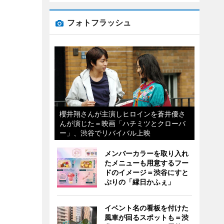
フォトフラッシュ
櫻井翔さんが主演しヒロインを蒼井優さ
んが演じた＝映画「ハチミツとクローバ
ー」、渋谷でリバイバル上映
メンバーカラーを取り入れ
たメニューも用意するフー
ドのイメージ＝渋谷にすと
ぷりの「縁日かふぇ」
イベント名の看板を付けた
風車が回るスポットも＝渋