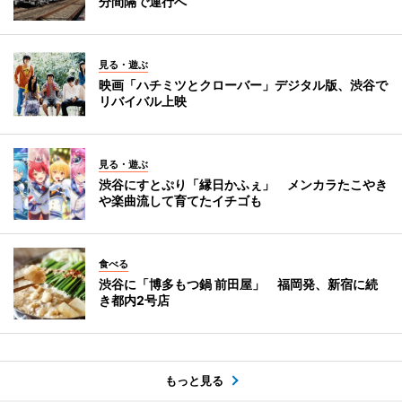
分間隔で運行へ
見る・遊ぶ
映画「ハチミツとクローバー」デジタル版、渋谷で
リバイバル上映
見る・遊ぶ
渋谷にすとぷり「縁日かふぇ」 メンカラたこやき
や楽曲流して育てたイチゴも
食べる
渋谷に「博多もつ鍋 前田屋」 福岡発、新宿に続
き都内2号店
もっと見る