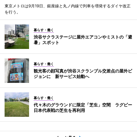
東京メトロは9月19日、銀座線と丸ノ内線で列車を増発するダイヤ改正
を行う。
暮らす・働く
渋谷サクラステージに屋外エアコンやミストの「避
暑」スポット
暮らす・働く
観光客の顔写真が渋谷スクランブル交差点の屋外ビ
ジョンに 新サービス始動へ
暮らす・働く
代々木のグラウンドに限定「芝生」空間 ラグビー
日本代表戦の芝生を再利用