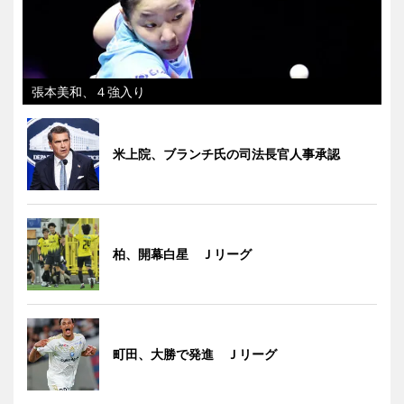
張本美和、４強入り
米上院、ブランチ氏の司法長官人事承認
柏、開幕白星 Ｊリーグ
町田、大勝で発進 Ｊリーグ