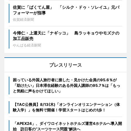
佐賀に「ばくてん屋」 「シルク・ドゥ・ソレイユ」元パ
フォーマーが指導
佐賀経済新聞
今帰仁・上運天に「ナギッコ」 島ラッキョウやモズクの
加工品販売
やんばる経済新聞
プレスリリース
困っている外国人旅行者に接した・見かけた会員の95.6％が
「助けたい」日本滞在経験のある外国人講師の95.7％は「もっ
と気軽に声をかけてほしい」
【TAC公務員】8/13(木)「オンラインオリエンテーション（体
験入学）」を無料で開催！学習スタートはじめの1歩！
「APEX24」、ダイワロイネットホテルズ運営4ホテルへ導入開
始 訪日客の“スーツケース問題”解決へ