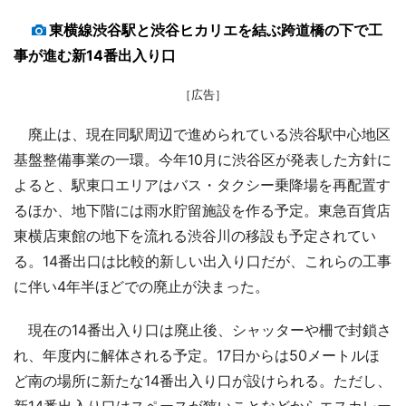
東横線渋谷駅と渋谷ヒカリエを結ぶ跨道橋の下で工
事が進む新14番出入り口
［広告］
廃止は、現在同駅周辺で進められている渋谷駅中心地区
基盤整備事業の一環。今年10月に渋谷区が発表した方針に
よると、駅東口エリアはバス・タクシー乗降場を再配置す
るほか、地下階には雨水貯留施設を作る予定。東急百貨店
東横店東館の地下を流れる渋谷川の移設も予定されてい
る。14番出口は比較的新しい出入り口だが、これらの工事
に伴い4年半ほどでの廃止が決まった。
現在の14番出入り口は廃止後、シャッターや柵で封鎖さ
れ、年度内に解体される予定。17日からは50メートルほ
ど南の場所に新たな14番出入り口が設けられる。ただし、
新14番出入り口はスペースが狭いことなどからエスカレー