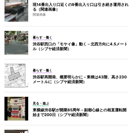
現14番出入り口近くの9番出入り口は引き続き運用され
る（関連画像）
関連画像
暮らす・働く
渋谷駅西口の「モヤイ像」動く－北西方向に4.5メート
ル（シブヤ経済新聞）
暮らす・働く
渋谷駅再開発、概要明らかに－東棟は43階、高さ230
メートルに（シブヤ経済新聞）
見る・遊ぶ
東横線渋谷駅が開業85周年－副都心線との相直運転開
始まで200日（シブヤ経済新聞）