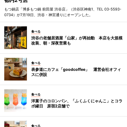
都内2号店
もつ鍋店「博多もつ鍋 前田屋 渋谷店」（渋谷区神南1、TEL 03-5593-
0734）が7月19日、渋谷・神宮通りにオープンした。
食べる
渋谷の老舗居酒屋「山家」が再始動 本店を大規模
改装、朝・深夜営業も
食べる
表参道にカフェ「goodcoffee」 運営会社オフィ
スに併設
食べる
洋菓子のコロンバン、「ふくふくにゃんこ」とコラ
ボ縁日 原宿2店舗で
食べる