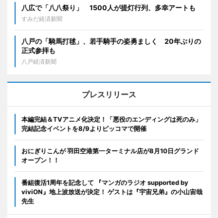
八広で「八八祭り」 1500人が提灯行列、多幸アートも
すみだ経済新聞
八戸の「騎馬打毬」、若手騎手の姿勇ましく 20年ぶりの
正式参拝も
八戸経済新聞
プレスリリース
本編完結＆TVアニメ化決定！「悪役のエンディングは死のみ」
完結記念イベントを8/9よりピッコマで開催
おにぎりこんが 羽田空港第一ターミナル店が8月10日グランド
オープン！！
番組復活1周年を記念して 『マンガのラジオ supported by
viviON』地上波放送が決定！ ゲストは『宇宙兄弟』の小山宙哉
先生