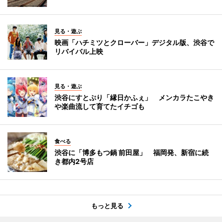
見る・遊ぶ
映画「ハチミツとクローバー」デジタル版、渋谷で
リバイバル上映
見る・遊ぶ
渋谷にすとぷり「縁日かふぇ」 メンカラたこやき
や楽曲流して育てたイチゴも
食べる
渋谷に「博多もつ鍋 前田屋」 福岡発、新宿に続
き都内2号店
もっと見る