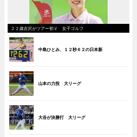
２２歳吉沢がツアー初Ｖ 女子ゴルフ
中島ひとみ、１２秒６２の日本新
山本の力投 大リーグ
大谷が決勝打 大リーグ