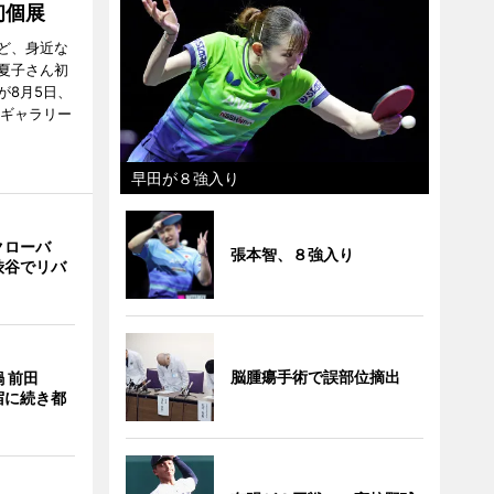
初個展
ど、身近な
夏子さん初
が8月5日、
のギャラリー
早田が８強入り
クローバ
張本智、８強入り
渋谷でリバ
脳腫瘍手術で誤部位摘出
 前田
宿に続き都