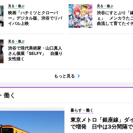
見る・遊ぶ
見る・遊ぶ
映画「ハチミツとクローバ
渋谷にすとぷり「
ー」デジタル版、渋谷でリバ
ぇ」 メンカラた
イバル上映
曲流して育てたイ
見る・遊ぶ
渋谷で現代美術家・山口真人
さん個展「SELFY」 自撮り
女性描く
もっと見る
・働く
暮らす・働く
東京メトロ「銀座線」ダ
で増発 日中は3分間隔で