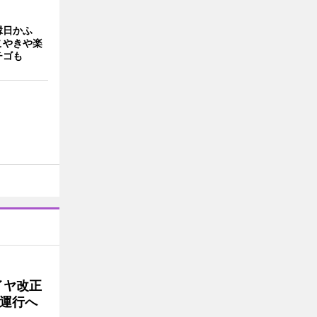
縁日かふ
こやきや楽
チゴも
イヤ改正
運行へ