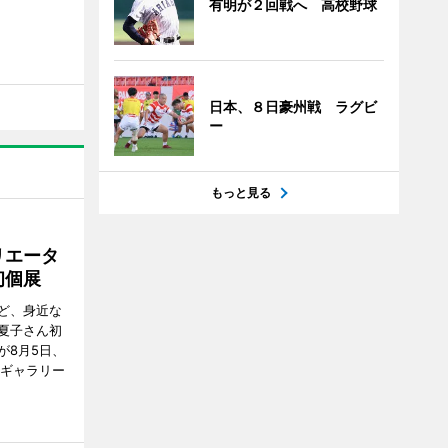
有明が２回戦へ 高校野球
日本、８日豪州戦 ラグビ
ー
もっと見る
リエータ
初個展
ど、身近な
夏子さん初
が8月5日、
のギャラリー