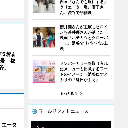
内＝「なんでも服にする」
クリエーター塩川夏子さ
ん、渋谷で初個展
櫻井翔さんが主演しヒロイ
ンを蒼井優さんが演じた＝
映画「ハチミツとクローバ
ー」、渋谷でリバイバル上
映
下5階ま
夜景 都
メンバーカラーを取り入れ
谷」
たメニューも用意するフー
ドのイメージ＝渋谷にすと
ぷりの「縁日かふぇ」
もっと見る
ワールドフォトニュース
リエータ