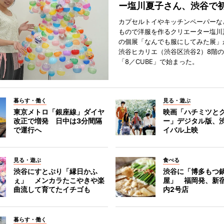
ー塩川夏子さん、渋谷で
カプセルトイやキッチンペーパーな
もので洋服を作るクリエーター塩川
の個展「なんでも服にしてみた展」
渋谷ヒカリエ（渋谷区渋谷2）8階
「8／CUBE」で始まった。
暮らす・働く
見る・遊ぶ
東京メトロ「銀座線」ダイヤ
映画「ハチミツと
改正で増発 日中は3分間隔
ー」デジタル版、
で運行へ
イバル上映
見る・遊ぶ
食べる
渋谷にすとぷり「縁日かふ
渋谷に「博多もつ鍋
ぇ」 メンカラたこやきや楽
屋」 福岡発、新
曲流して育てたイチゴも
内2号店
暮らす・働く