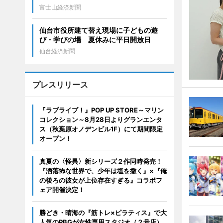
富士山経済新聞
仙台市役所建て替え現場に子どもの遊
び・学びの場 夏休みに平日開放日
仙台経済新聞
プレスリリース
『ラブライブ！』POP UP STORE～マリン
コレクション～8月28日よりグランエンタ
ス（秋葉原オノデンビル1F）にて期間限定
オープン！
真夏の〈怪異〉新シリーズ２作同時発売！
『洒落怖な世界で、少年は塩を撒く』×『俺
の後ろの彼女が上位存在すぎる』コラボフ
ェア開催決定！
勝どき・晴海の『筋トレ×ピラティス』で大
人気のPBGが女性専用スタジオ（２号店）