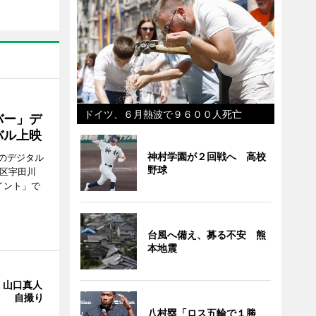
ドイツ、６月熱波で９６００人死亡
バー」デ
バル上映
神村学園が２回戦へ 高校
のデジタル
野球
谷区宇田川
イント」で
台風へ備え、募る不安 熊
本地震
・山口真人
Y」 自撮り
八村塁「ロス五輪で１勝