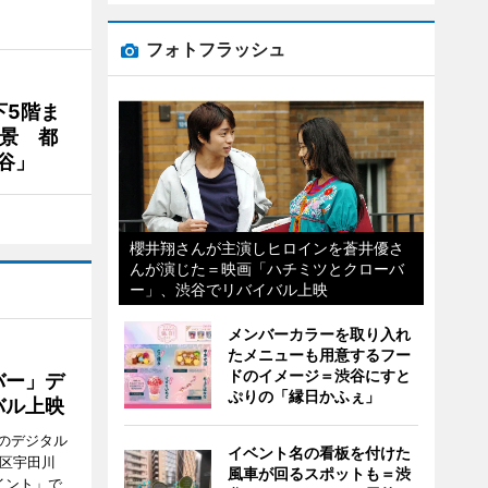
フォトフラッシュ
下5階ま
夜景 都
谷」
櫻井翔さんが主演しヒロインを蒼井優さ
んが演じた＝映画「ハチミツとクローバ
ー」、渋谷でリバイバル上映
メンバーカラーを取り入れ
たメニューも用意するフー
ドのイメージ＝渋谷にすと
バー」デ
ぷりの「縁日かふぇ」
バル上映
のデジタル
イベント名の看板を付けた
谷区宇田川
風車が回るスポットも＝渋
イント」で