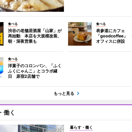
食べる
食べる
渋谷の老舗居酒屋「山家」が
表参道にカフェ
再始動 本店を大規模改装、
「goodcoffee
朝・深夜営業も
オフィスに併設
食べる
洋菓子のコロンバン、「ふく
ふくにゃんこ」とコラボ縁
日 原宿2店舗で
もっと見る
・働く
暮らす・働く