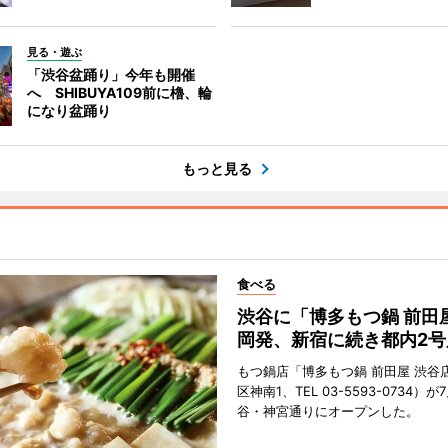
見る・遊ぶ
「渋谷盆踊り」今年も開催
へ SHIBUYA109前に櫓、輪
になり盆踊り
もっと見る
食べる
渋谷に「博多もつ鍋 前田
岡発、新宿に続き都内2号
もつ鍋店「博多もつ鍋 前田屋 渋谷
区神南1、TEL 03-5593-0734）が
谷・神宮通りにオープンした。