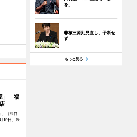
を」
非核三原則見直し、予断せ
ず
もっと見る
屋」 福
店
店」（渋谷
7月19日、渋