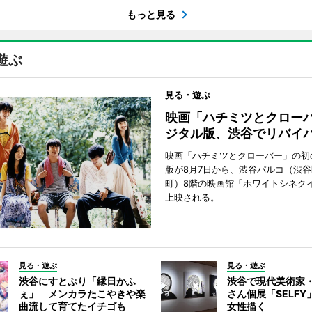
もっと見る
遊ぶ
見る・遊ぶ
映画「ハチミツとクロー
ジタル版、渋谷でリバイ
映画「ハチミツとクローバー」の初
版が8月7日から、渋谷パルコ（渋
町）8階の映画館「ホワイトシネク
上映される。
見る・遊ぶ
見る・遊ぶ
渋谷にすとぷり「縁日かふ
渋谷で現代美術家
ぇ」 メンカラたこやきや楽
さん個展「SELF
曲流して育てたイチゴも
女性描く