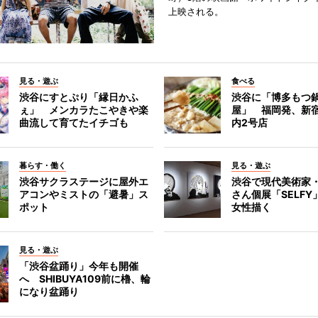
上映される。
見る・遊ぶ
食べる
渋谷にすとぷり「縁日かふ
渋谷に「博多もつ鍋
ぇ」 メンカラたこやきや楽
屋」 福岡発、新
曲流して育てたイチゴも
内2号店
暮らす・働く
見る・遊ぶ
渋谷サクラステージに屋外エ
渋谷で現代美術家
アコンやミストの「避暑」ス
さん個展「SELF
ポット
女性描く
見る・遊ぶ
「渋谷盆踊り」今年も開催
へ SHIBUYA109前に櫓、輪
になり盆踊り