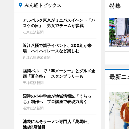
みん経トピックス
特集
アルバルク東京がミニバスイベント「バ
スケの日」 男女17チームが参戦
江東経済新聞
近江八幡で親子イベント、200組が来
場 ハイハイレースなど楽しむ
近江八幡経済新聞
福岡パルコで「辛メーター」とグルメ企
最新ニ
画「夏辛祭」 スタンプラリーも
天神経済新聞
沼津の小中学生が地域情報誌「うらっ
ち」制作へ プロ講座で表現力磨く
沼津経済新聞
池袋にみそラーメン専門店「萬馬軒」
池袋2店舗目