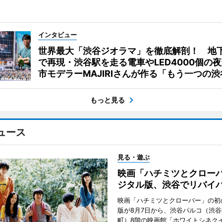
インタビュー
世界最大「渋谷ジオラマ」を徹底解剖！ 地
で再現・渋谷駅を走る電車やLED4000個の
市モデラーMAJIRIさんが作る「もう一つの渋
もっと見る
ュース
見る・遊ぶ
映画「ハチミツとクロー
ジタル版、渋谷でリバイ
映画「ハチミツとクローバー」の初
版が8月7日から、渋谷パルコ（渋
町）8階の映画館「ホワイトシネク