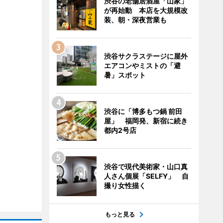
渋谷の老舗居酒屋「山家」
が再始動 本店を大規模改
装、朝・深夜営業も
渋谷サクラステージに屋外
エアコンやミストの「避
暑」スポット
渋谷に「博多もつ鍋 前田
屋」 福岡発、新宿に続き
都内2号店
渋谷で現代美術家・山口真
人さん個展「SELFY」 自
撮り女性描く
もっと見る