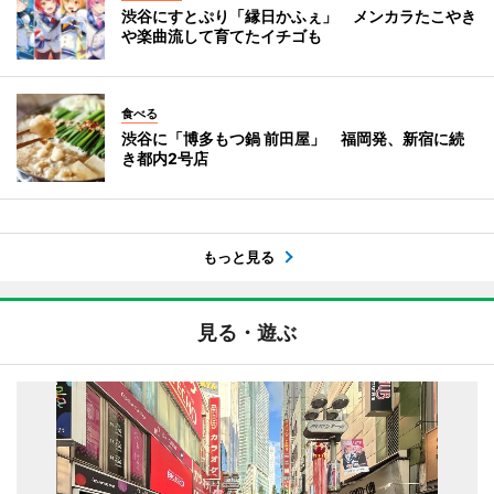
渋谷にすとぷり「縁日かふぇ」 メンカラたこやき
や楽曲流して育てたイチゴも
食べる
渋谷に「博多もつ鍋 前田屋」 福岡発、新宿に続
き都内2号店
もっと見る
見る・遊ぶ