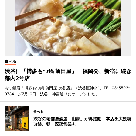
食べる
渋谷に「博多もつ鍋 前田屋」 福岡発、新宿に続き
都内2号店
もつ鍋店「博多もつ鍋 前田屋 渋谷店」（渋谷区神南1、TEL 03-5593-
0734）が7月19日、渋谷・神宮通りにオープンした。
食べる
渋谷の老舗居酒屋「山家」が再始動 本店を大規模
改装、朝・深夜営業も