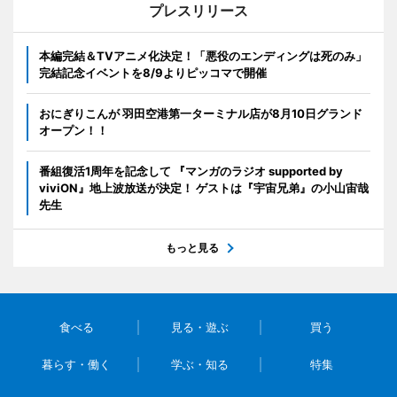
プレスリリース
本編完結＆TVアニメ化決定！「悪役のエンディングは死のみ」
完結記念イベントを8/9よりピッコマで開催
おにぎりこんが 羽田空港第一ターミナル店が8月10日グランド
オープン！！
番組復活1周年を記念して 『マンガのラジオ supported by
viviON』地上波放送が決定！ ゲストは『宇宙兄弟』の小山宙哉
先生
もっと見る
食べる
見る・遊ぶ
買う
暮らす・働く
学ぶ・知る
特集