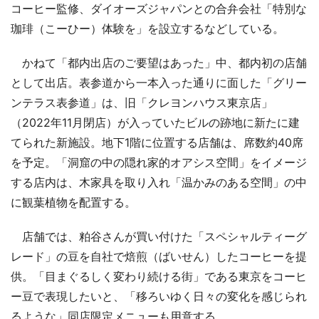
コーヒー監修、ダイオーズジャパンとの合弁会社「特別な
珈琲（こーひー）体験を」を設立するなどしている。
かねて「都内出店のご要望はあった」中、都内初の店舗
として出店。表参道から一本入った通りに面した「グリー
ンテラス表参道」は、旧「クレヨンハウス東京店」
（2022年11月閉店）が入っていたビルの跡地に新たに建
てられた新施設。地下1階に位置する店舗は、席数約40席
を予定。「洞窟の中の隠れ家的オアシス空間」をイメージ
する店内は、木家具を取り入れ「温かみのある空間」の中
に観葉植物を配置する。
店舗では、粕谷さんが買い付けた「スペシャルティーグ
レード」の豆を自社で焙煎（ばいせん）したコーヒーを提
供。「目まぐるしく変わり続ける街」である東京をコーヒ
ー豆で表現したいと、「移ろいゆく日々の変化を感じられ
るような」同店限定メニューも用意する。