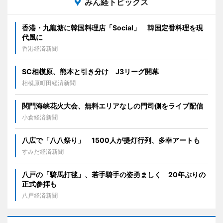
みん経トピックス
香港・九龍塘に韓国料理店「Social」 韓国定番料理を現
代風に
香港経済新聞
SC相模原、熊本と引き分け J3リーグ開幕
相模原町田経済新聞
関門海峡花火大会、無料エリアなしの門司側をライブ配信
小倉経済新聞
八広で「八八祭り」 1500人が提灯行列、多幸アートも
すみだ経済新聞
八戸の「騎馬打毬」、若手騎手の姿勇ましく 20年ぶりの
正式参拝も
八戸経済新聞