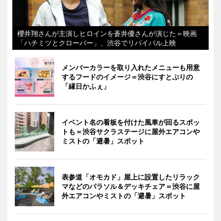
櫻井翔さんが主演しヒロインを蒼井優さんが演じた＝映画
「ハチミツとクローバー」、渋谷でリバイバル上映
メンバーカラーを取り入れたメニューも用意
するフードのイメージ＝渋谷にすとぷりの
「縁日かふぇ」
イベント名の看板を付けた風車が回るスポッ
トも＝渋谷サクラステージに屋外エアコンや
ミストの「避暑」スポット
表参道「オモカド」屋上に設置したリラック
マなどのパラソル＆デッキチェア＝渋谷に屋
外エアコンやミストの「避暑」スポット