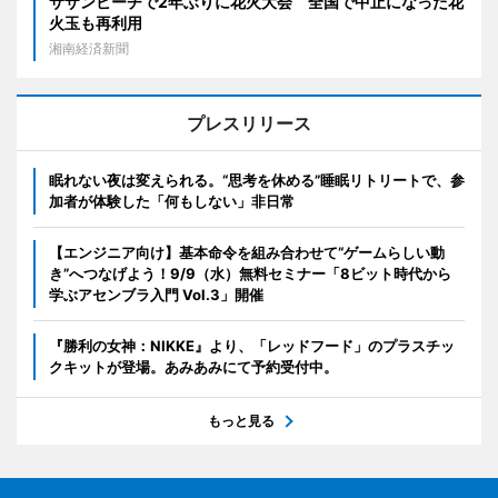
サザンビーチで2年ぶりに花火大会 全国で中止になった花
火玉も再利用
湘南経済新聞
プレスリリース
眠れない夜は変えられる。“思考を休める”睡眠リトリートで、参
加者が体験した「何もしない」非日常
【エンジニア向け】基本命令を組み合わせて“ゲームらしい動
き”へつなげよう！9/9（水）無料セミナー「8ビット時代から
学ぶアセンブラ入門 Vol.3」開催
『勝利の女神：NIKKE』より、「レッドフード」のプラスチッ
クキットが登場。あみあみにて予約受付中。
もっと見る