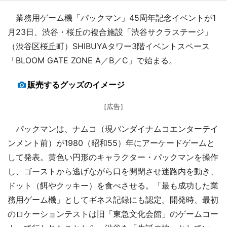
業務用ゲーム機「パックマン」45周年記念イベントが1
月23日、渋谷・桜丘の複合施設「渋谷サクラステージ」
（渋谷区桜丘町）SHIBUYAタワー3階イベントスペース
「BLOOM GATE ZONE A／B／C」で始まる。
販売するグッズのイメージ
［広告］
パックマンは、ナムコ（現バンダイナムコエンターテイ
ンメント前）が1980（昭和55）年にアーケードゲームと
して発表。黄色い円形のキャラクター・パックマンを操作
し、ゴーストから逃げながら口を開閉させ迷路内を動き、
ドット（餌やクッキー）を食べさせる。「最も成功した業
務用ゲーム機」としてギネス記録にも認定。開発時、最初
のロケーションテストは旧「東急文化会館」のゲームコー