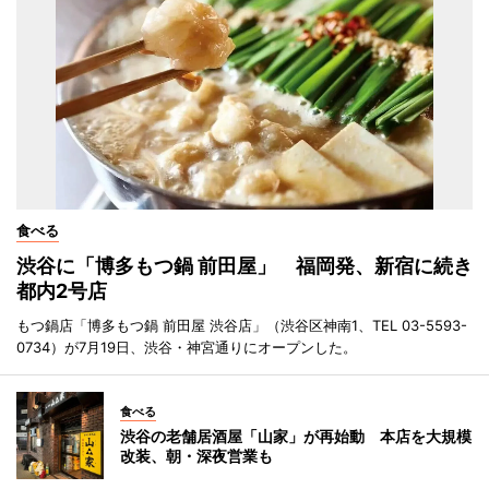
食べる
渋谷に「博多もつ鍋 前田屋」 福岡発、新宿に続き
都内2号店
もつ鍋店「博多もつ鍋 前田屋 渋谷店」（渋谷区神南1、TEL 03-5593-
0734）が7月19日、渋谷・神宮通りにオープンした。
食べる
渋谷の老舗居酒屋「山家」が再始動 本店を大規模
改装、朝・深夜営業も