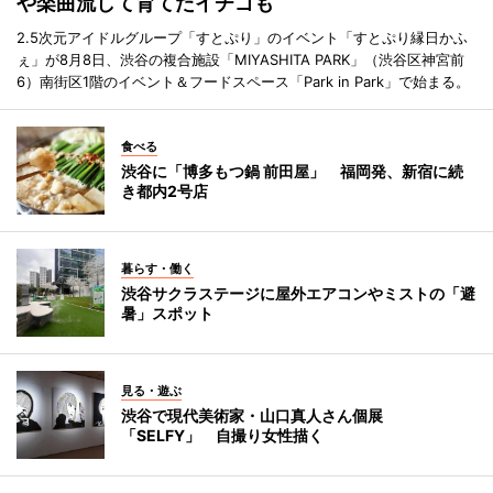
や楽曲流して育てたイチゴも
2.5次元アイドルグループ「すとぷり」のイベント「すとぷり縁日かふ
ぇ」が8月8日、渋谷の複合施設「MIYASHITA PARK」（渋谷区神宮前
6）南街区1階のイベント＆フードスペース「Park in Park」で始まる。
食べる
渋谷に「博多もつ鍋 前田屋」 福岡発、新宿に続
き都内2号店
暮らす・働く
渋谷サクラステージに屋外エアコンやミストの「避
暑」スポット
見る・遊ぶ
渋谷で現代美術家・山口真人さん個展
「SELFY」 自撮り女性描く