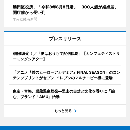
墨田区役所、「令和8年8月8日婚」 300人超が婚姻届、
開庁前から長い列
すみだ経済新聞
プレスリリース
\開催決定！／「夏はおうちで配信観劇」【カンフェティストリ
ーミングシアター】
「アニメ『僕のヒーローアカデミア』FINAL SEASON」のコン
テンツプリントがセブン‐イレブンのマルチコピー機に登場
東京・青梅、岩蔵温泉郷発―里山の自然と文化を香りに「編
む」ブランド「AMU」始動
もっと見る