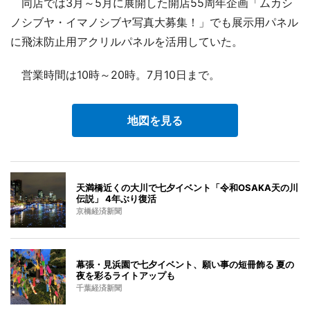
同店では3月～5月に展開した開店55周年企画「ムカシ
ノシブヤ・イマノシブヤ写真大募集！」でも展示用パネル
に飛沫防止用アクリルパネルを活用していた。
営業時間は10時～20時。7月10日まで。
地図を見る
天満橋近くの大川で七夕イベント「令和OSAKA天の川
伝説」 4年ぶり復活
京橋経済新聞
幕張・見浜園で七夕イベント、願い事の短冊飾る 夏の
夜を彩るライトアップも
千葉経済新聞