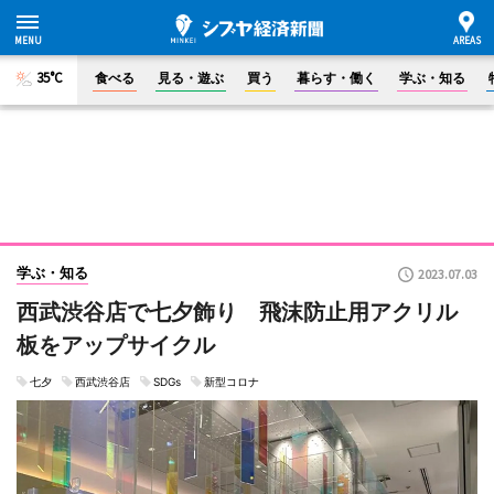
35°C
食べる
見る・遊ぶ
買う
暮らす・働く
学ぶ・知る
学ぶ・知る
2023.07.03
西武渋谷店で七夕飾り 飛沫防止用アクリル
板をアップサイクル
七夕
西武渋谷店
SDGs
新型コロナ