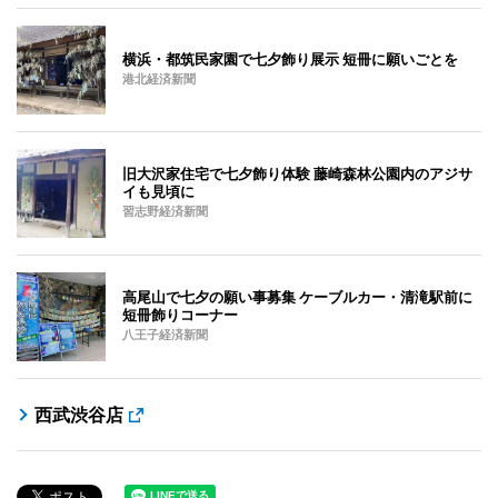
横浜・都筑民家園で七夕飾り展示 短冊に願いごとを
港北経済新聞
旧大沢家住宅で七夕飾り体験 藤崎森林公園内のアジサ
イも見頃に
習志野経済新聞
高尾山で七夕の願い事募集 ケーブルカー・清滝駅前に
短冊飾りコーナー
八王子経済新聞
西武渋谷店