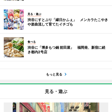
見る・遊ぶ
渋谷にすとぷり「縁日かふぇ」 メンカラたこやき
や楽曲流して育てたイチゴも
食べる
渋谷に「博多もつ鍋 前田屋」 福岡発、新宿に続
き都内2号店
もっと見る
見る・遊ぶ