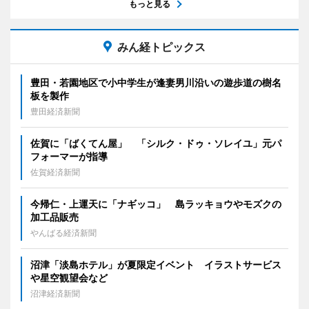
もっと見る
みん経トピックス
豊田・若園地区で小中学生が逢妻男川沿いの遊歩道の樹名
板を製作
豊田経済新聞
佐賀に「ばくてん屋」 「シルク・ドゥ・ソレイユ」元パ
フォーマーが指導
佐賀経済新聞
今帰仁・上運天に「ナギッコ」 島ラッキョウやモズクの
加工品販売
やんばる経済新聞
沼津「淡島ホテル」が夏限定イベント イラストサービス
や星空観望会など
沼津経済新聞