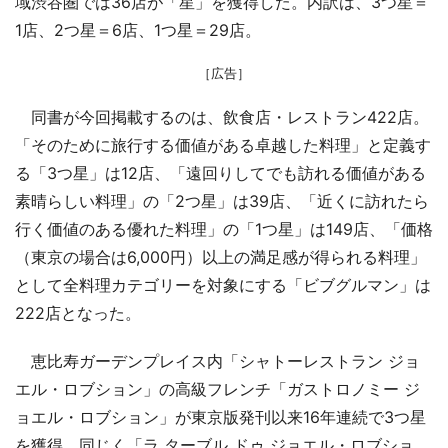
域渋谷圏では36店が「星」を獲得した。内訳は、3つ星＝
1店、2つ星＝6店、1つ星＝29店。
［広告］
同書が今回掲載するのは、飲食店・レストラン422店。
「そのために旅行する価値がある卓越した料理」と定義す
る「3つ星」は12店、「遠回りしてでも訪れる価値がある
素晴らしい料理」の「2つ星」は39店、「近くに訪れたら
行く価値のある優れた料理」の「1つ星」は149店、「価格
（東京の場合は6,000円）以上の満足感が得られる料理」
として全料理カテゴリーを対象にする「ビブグルマン」は
222店となった。
恵比寿ガーデンプレイス内「シャトーレストラン ジョ
エル・ロブション」の高級フレンチ「ガストロノミー ジ
ョエル・ロブション」が東京版発刊以来16年連続で3つ星
を獲得。同じく「ラ ターブル ドゥ ジョエル・ロブショ