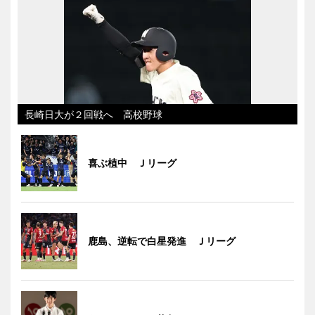
長崎日大が２回戦へ 高校野球
喜ぶ植中 Ｊリーグ
鹿島、逆転で白星発進 Ｊリーグ