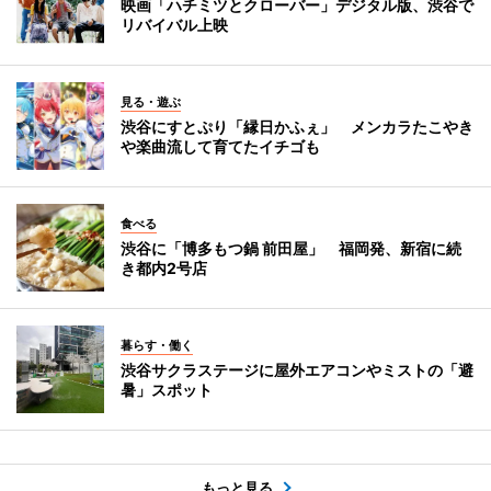
映画「ハチミツとクローバー」デジタル版、渋谷で
リバイバル上映
見る・遊ぶ
渋谷にすとぷり「縁日かふぇ」 メンカラたこやき
や楽曲流して育てたイチゴも
食べる
渋谷に「博多もつ鍋 前田屋」 福岡発、新宿に続
き都内2号店
暮らす・働く
渋谷サクラステージに屋外エアコンやミストの「避
暑」スポット
もっと見る