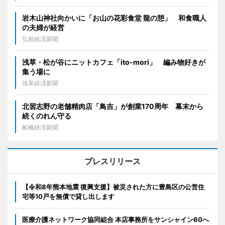
岩木山神社向かいに「お山の花彩食堂 龍の憩」 和食職人
の夫婦が経営
弘前経済新聞
浅草・松が谷にニットカフェ「ito-mori」 編み物好きが
集う場に
浅草経済新聞
北習志野の老舗精肉店「鳥吉」が創業170周年 幕末から
続くのれん守る
船橋経済新聞
プレスリリース
【令和8年熊本地震 復興支援】被災された方に豊島区の公営住
宅等10戸を無償で貸し出します
医療介護ネットワーク協同組合 本店事務所をサンシャイン60へ