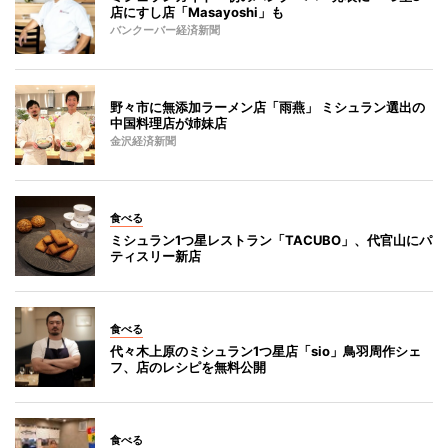
店にすし店「Masayoshi」も
バンクーバー経済新聞
野々市に無添加ラーメン店「雨燕」 ミシュラン選出の
中国料理店が姉妹店
金沢経済新聞
食べる
ミシュラン1つ星レストラン「TACUBO」、代官山にパ
ティスリー新店
食べる
代々木上原のミシュラン1つ星店「sio」鳥羽周作シェ
フ、店のレシピを無料公開
食べる