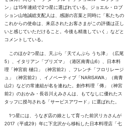
ン」は15年連続で2つ星に選ばれている。ジョエル・ロブ
ション山地誠総支配人は、感謝の言葉と同時に「私たちの
これからの使命は、来店されたお客さまがこの評価は正し
いと感じていただけること。今後も精進していく」などと
コメントしている。
このほか2つ星は、天ぷら「天てんぷら うち津」（広尾
5）、イタリアン「プリズマ」（港区南青山6）、日本料
理「神宮前 樋口」（神宮前2）、フレンチ「フロリレージ
ュ」（神宮前2）、イノベーティブ「NARISAWA」（南青
山2）などの常連組が名を連ねた。創作料理「傳」（神宮
前2）のおかみ・長谷川えみさんは、もてなしに優れたス
タッフに授与される「サービスアワード」に選ばれた。
1つ星には、うなぎ店の娘として育った前沢リカさんが
2017（平成29）年に下北沢から移転した日本料理店「七