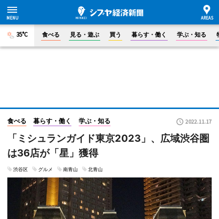
35°C
食べる
見る・遊ぶ
買う
暮らす・働く
学ぶ・知る
食べる
暮らす・働く
学ぶ・知る
2022.11.17
「ミシュランガイド東京2023」、広域渋谷圏
は36店が「星」獲得
渋谷区
グルメ
南青山
北青山