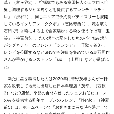
草」（富ヶ谷2）、狩猟家でもある室田拓人シェフ自ら狩
猟し調理するジビエ肉などを提供するフレンチ「ラチュ
レ」（渋谷2）、同じエリアで予約制パティスリーも展開
しているイタリアン「タクボ」（恵比寿西2）、殻を取り
石臼で引き粉にするまで自家製粉する粉を使うそば店「玉
笑」（神宮前5）、たい焼きの形をした魚のパイ包み焼き
がシグネチャーのフレンチ「シンシア」（千駄ヶ谷3）、
レシピを公開するなどSNSでも注目を集めている鳥羽周作
さんが手がけるレストラン「sio」（上原1）などが選ばれ
た。
新たに星を獲得したのは2020年に菅野茂雄さんが一軒
家を改装して地元に出店した日本料理店「茂幸」（西原
2）など3店舗。季節の食材を使ったシェフお任せコース
のみを提供する昨年オープンのフレンチ「NeMo」（神宮
前5）は、ホームページで「お客さまに豊な時を過ごして