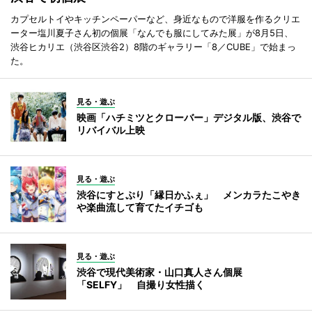
カプセルトイやキッチンペーパーなど、身近なもので洋服を作るクリエ
ーター塩川夏子さん初の個展「なんでも服にしてみた展」が8月5日、
渋谷ヒカリエ（渋谷区渋谷2）8階のギャラリー「8／CUBE」で始まっ
た。
見る・遊ぶ
映画「ハチミツとクローバー」デジタル版、渋谷で
リバイバル上映
見る・遊ぶ
渋谷にすとぷり「縁日かふぇ」 メンカラたこやき
や楽曲流して育てたイチゴも
見る・遊ぶ
渋谷で現代美術家・山口真人さん個展
「SELFY」 自撮り女性描く