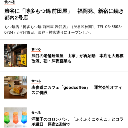
食べる
渋谷に「博多もつ鍋 前田屋」 福岡発、新宿に続き
都内2号店
もつ鍋店「博多もつ鍋 前田屋 渋谷店」（渋谷区神南1、TEL 03-5593-
0734）が7月19日、渋谷・神宮通りにオープンした。
食べる
渋谷の老舗居酒屋「山家」が再始動 本店を大規模
改装、朝・深夜営業も
食べる
表参道にカフェ「goodcoffee」 運営会社オフィ
スに併設
食べる
洋菓子のコロンバン、「ふくふくにゃんこ」とコラ
ボ縁日 原宿2店舗で