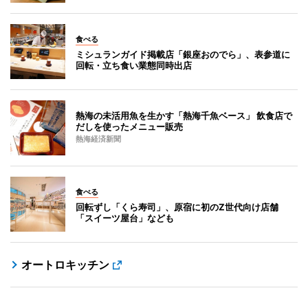
食べる
ミシュランガイド掲載店「銀座おのでら」、表参道に
回転・立ち食い業態同時出店
熱海の未活用魚を生かす「熱海千魚ベース」 飲食店で
だしを使ったメニュー販売
熱海経済新聞
食べる
回転ずし「くら寿司」、原宿に初のZ世代向け店舗
「スイーツ屋台」なども
オートロキッチン