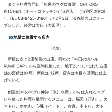
まぐろ料理専門店「魚屋のマグロ食堂 OH!TORO
KITCHEN（オートロキッチン）渋谷店」（渋谷区道玄坂
1、TEL
03-6455-0166
）が12月3日、渋谷駅西口にオー
プンした。経営は大庄（大田区）。
地階に位置する店内
［広告］
新橋に次ぐ2店舗目の出店。同社の「神田の肉バル
RUMP CAP」から業態転換した。地下2フロアにわたる店
舗の面積は84坪。席数は112席。店内は木目を基調に仕上
げている。
創業85年のマグロ仲卸「米川水産」から仕入れるマグ
ロを使った料理を展開するメニューは、脳天（頭肉）、カ
マトロ、ホホ肉、心臓（ハート）、赤身、中トロ、大ト