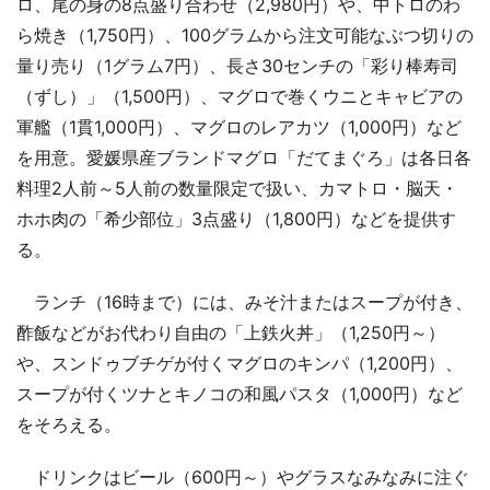
ロ、尾の身の8点盛り合わせ（2,980円）や、中トロのわ
ら焼き（1,750円）、100グラムから注文可能なぶつ切りの
量り売り（1グラム7円）、長さ30センチの「彩り棒寿司
（ずし）」（1,500円）、マグロで巻くウニとキャビアの
軍艦（1貫1,000円）、マグロのレアカツ（1,000円）など
を用意。愛媛県産ブランドマグロ「だてまぐろ」は各日各
料理2人前～5人前の数量限定で扱い、カマトロ・脳天・
ホホ肉の「希少部位」3点盛り（1,800円）などを提供す
る。
ランチ（16時まで）には、みそ汁またはスープが付き、
酢飯などがお代わり自由の「上鉄火丼」（1,250円～）
や、スンドゥブチゲが付くマグロのキンパ（1,200円）、
スープが付くツナとキノコの和風パスタ（1,000円）など
をそろえる。
ドリンクはビール（600円～）やグラスなみなみに注ぐ