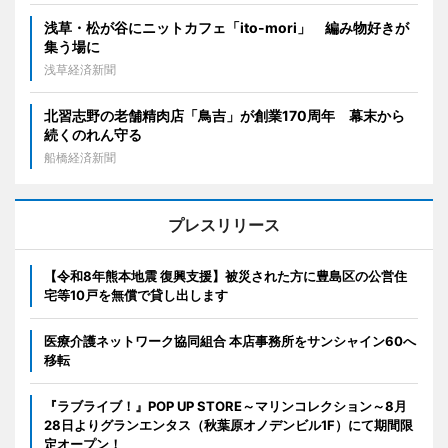
浅草・松が谷にニットカフェ「ito-mori」 編み物好きが
集う場に
浅草経済新聞
北習志野の老舗精肉店「鳥吉」が創業170周年 幕末から
続くのれん守る
船橋経済新聞
プレスリリース
【令和8年熊本地震 復興支援】被災された方に豊島区の公営住
宅等10戸を無償で貸し出します
医療介護ネットワーク協同組合 本店事務所をサンシャイン60へ
移転
『ラブライブ！』POP UP STORE～マリンコレクション～8月
28日よりグランエンタス（秋葉原オノデンビル1F）にて期間限
定オープン！