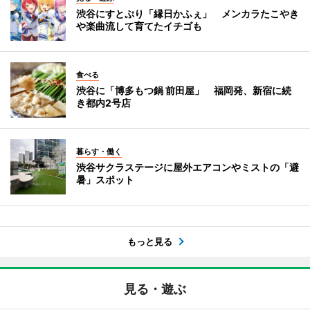
渋谷にすとぷり「縁日かふぇ」 メンカラたこやき
や楽曲流して育てたイチゴも
食べる
渋谷に「博多もつ鍋 前田屋」 福岡発、新宿に続
き都内2号店
暮らす・働く
渋谷サクラステージに屋外エアコンやミストの「避
暑」スポット
もっと見る
見る・遊ぶ