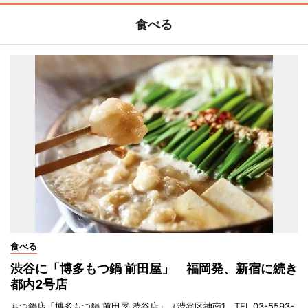
食べる
食べる
渋谷に「博多もつ鍋 前田屋」 福岡発、新宿に続き
都内2号店
もつ鍋店「博多もつ鍋 前田屋 渋谷店」（渋谷区神南1、TEL 03-5593-