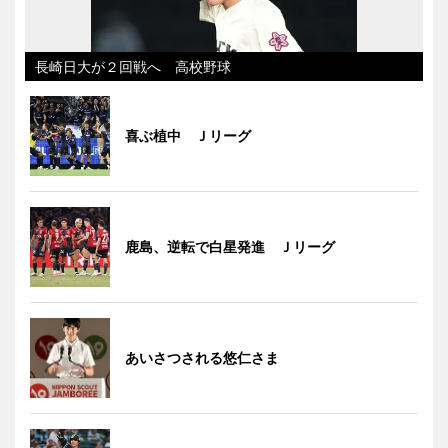
長崎日大が２回戦へ 高校野球
喜ぶ植中 Ｊリーグ
鹿島、逆転で白星発進 Ｊリーグ
あいさつされる悠仁さま