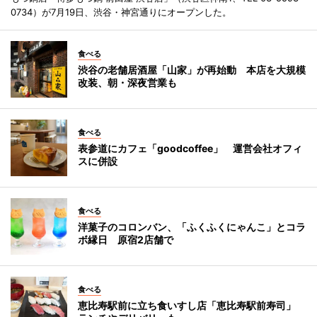
0734）が7月19日、渋谷・神宮通りにオープンした。
食べる
渋谷の老舗居酒屋「山家」が再始動 本店を大規模
改装、朝・深夜営業も
食べる
表参道にカフェ「goodcoffee」 運営会社オフィ
スに併設
食べる
洋菓子のコロンバン、「ふくふくにゃんこ」とコラ
ボ縁日 原宿2店舗で
食べる
恵比寿駅前に立ち食いすし店「恵比寿駅前寿司」